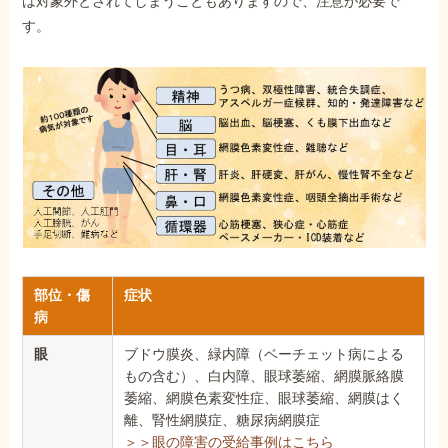
は対象外とされてしまうこともありますので、注意が必要で
す。
部位・傷
症状
病
眼
ブドウ膜炎、緑内障（ベーチェット病による
もの含む）、白内障、眼球萎縮、網膜脈絡膜
萎縮、網膜色素変性症、眼球萎縮、網膜はく
離、腎性網膜症、糖尿病網膜症
＞＞眼の障害の受給事例はこちら