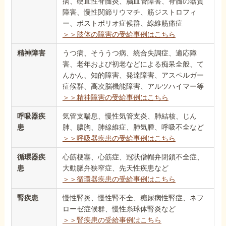
病、硬直性脊髄炎、脳血管障害、脊髄の器質
障害、慢性関節リウマチ、筋ジストロフィ
ー、ポストポリオ症候群、線維筋痛症
＞＞肢体の障害の受給事例はこちら
精神障害
うつ病、そううつ病、統合失調症、適応障
害、老年および初老などによる痴呆全般、て
んかん、知的障害、発達障害、アスペルガー
症候群、高次脳機能障害、アルツハイマー等
＞＞精神障害の受給事例はこちら
呼吸器疾
気管支喘息、慢性気管支炎、肺結核、じん
患
肺、膿胸、肺線維症、肺気腫、呼吸不全など
＞＞呼吸器疾患の受給事例はこちら
循環器疾
心筋梗塞、心筋症、冠状僧帽弁閉鎖不全症、
患
大動脈弁狭窄症、先天性疾患など
＞＞循環器疾患の受給事例はこちら
腎疾患
慢性腎炎、慢性腎不全、糖尿病性腎症、ネフ
ローゼ症候群、慢性糸球体腎炎など
＞＞腎疾患の受給事例はこちら