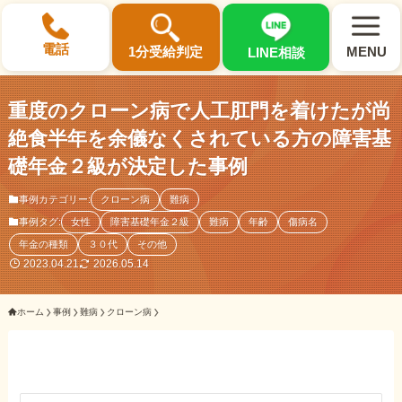
×
電話
1分受給判定
MENU
LINE相談
重度のクローン病で人工肛門を着けたが尚
絶食半年を余儀なくされている方の障害基
礎年金２級が決定した事例
選ばれる3つの理由
事例カテゴリー:
クローン病
難病
事例タグ:
女性
障害基礎年金２級
難病
年齢
傷病名
初回相談料0円・受給後報酬型
年金の種類
３０代
その他
サポート料金について
2023.04.21
2026.05.14
ホーム
事例
難病
クローン病
県内 No.1 の豊富な知識と経験
ご相談事例をみる