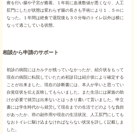
療を行い腸や子宮が癒着。１年前に血液数値が悪くなり、人工
肛門にしたが状態は変わらず腸の長さも手術により１．５ｍに
他社と何が違うの？
なった。１年間は絶食で退院後も３０分毎のトイレ以外は横に
当事務所に
なって過ごしている状態。
依頼する
メリット
相談から申請のサポート
お電話でのお問い合わせ
089-907-3797
初診の病院にはカルテが残っていなかったが、紹介状をもって
受付時間：平日9:00~18:00
現在の病院に転院していたため初診日は紹介状により確定する
ことが出来ました。現在の診断書には、本人が辛いと思ってい
自覚症状を伝え反映してもらいました。また生活には家族の助
けが必要で就労は出来ないとはっきり書いて貰いました。申立
書には学生時代から就労して現在までの生活でどのような負担
があったか、癌の副作用や現在の生活状況、人工肛門にしても
なおトイレに駆け込まなければならない状況を詳しく記載しま
した。