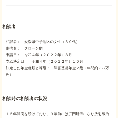
障害年金コラム
お知らせ
相談者
事務所について
相談者： 愛媛県中予地区の女性（３０代）
傷病名： クローン病
申請日： 令和４年（２０２２年）８月
お客様からの感謝のお手紙
支給決定日： 令和４年（２０２２年）１０月
決定した年金種類と等級： 障害基礎年金２級（年間約７８万
円）
サイトマップ
相談時の相談者の状況
で受給相談をする
１５年闘病を続けており、３年前には肛門肝癌になり放射線治