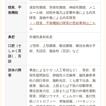
聴覚、平
感音性難聴、突発性難聴、神経性難聴、メニ
衡機能
エール病、頭部外傷又は音響外傷による内耳
障害、薬物中毒による内耳障害
＞＞聴覚、平衡機能の障害の受給事例はこち
ら
鼻腔
外傷性鼻科疾患
口腔（そ
上顎癌、上顎腫瘍、喉頭腫瘍、喉頭全摘出手
しゃく言
術、失語症、脳血栓（言語）など
語）、言
語
肢体の障
事故によるケガ（人工骨頭など）、骨折、変
害
形性股間節症、肺髄性小児麻痺、脳性麻痺脊
柱の脱臼骨折、脳軟化症、くも膜下出血、脳
梗塞、脳出血、上肢または下肢の切断障害、
重症筋無力症、上肢または下肢の外傷性運動
障害、関節リウマチ、ビュルガー病、進行性
筋ジストロフィー、脊髄損傷、パーキンソン