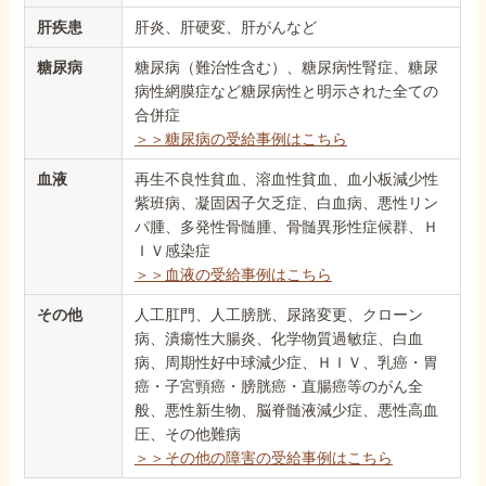
肝疾患
肝炎、肝硬変、肝がんなど
糖尿病
糖尿病（難治性含む）、糖尿病性腎症、糖尿
病性網膜症など糖尿病性と明示された全ての
合併症
＞＞糖尿病の受給事例はこちら
血液
再生不良性貧血、溶血性貧血、血小板減少性
紫班病、凝固因子欠乏症、白血病、悪性リン
パ腫、多発性骨髄腫、骨髄異形性症候群、Ｈ
ＩＶ感染症
＞＞血液の受給事例はこちら
その他
人工肛門、人工膀胱、尿路変更、クローン
病、潰瘍性大腸炎、化学物質過敏症、白血
病、周期性好中球減少症、ＨＩＶ、乳癌・胃
癌・子宮頸癌・膀胱癌・直腸癌等のがん全
般、悪性新生物、脳脊髄液減少症、悪性高血
圧、その他難病
＞＞その他の障害の受給事例はこちら