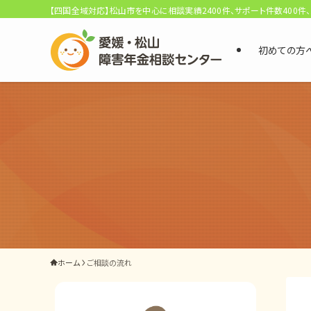
【四国全域対応】松山市を中心に相談実績2400件、サポート件数400件
初めての方
選ばれる3つの理由
初回相談料0円・受給後報酬型
サポート料金について
県内 No.1 の豊富な知識と経験
ご相談事例をみる
外出困難でもOK
ホーム
ご相談の流れ
非対面で申請できる