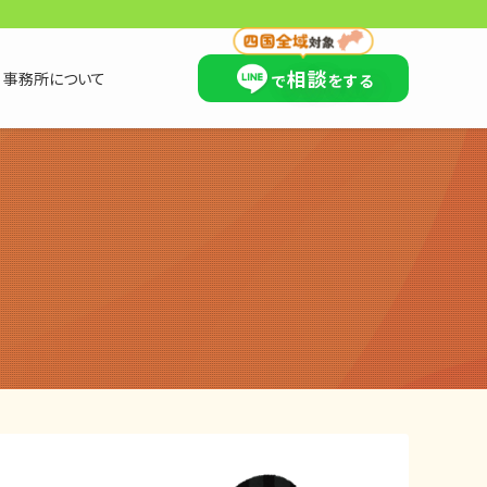
×
相談
事務所について
で
をする