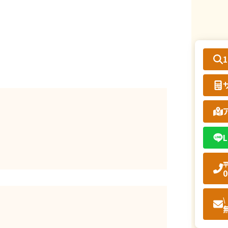
L
平
0
\