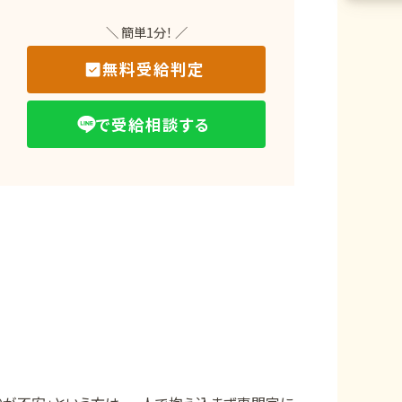
＼ 簡単1分！ ／
無料受給判定
で受給相談する