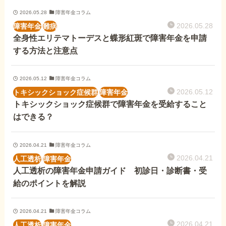
外出困難でもOK
非対面で申請できる
2026.05.28
障害年金コラム
2026.05.28
障害年金
難病
全身性エリテマトーデスと蝶形紅斑で障害年金を申請
する方法と注意点
ホーム
2026.05.12
障害年金コラム
2026.05.12
トキシックショック症候群
障害年金
障害年金の基礎知識
トキシックショック症候群で障害年金を受給すること
はできる？
障害年金の金額
2026.04.21
障害年金コラム
2026.04.21
人工透析
障害年金
受給事例
人工透析の障害年金申請ガイド 初診日・診断書・受
給のポイントを解説
Q&A・相談事例
2026.04.21
障害年金コラム
2026.04.21
人工透析
障害年金