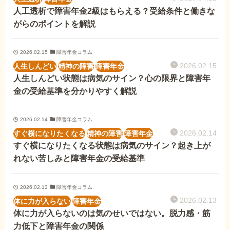
障害年金コラム
人工透析で障害年金2級はもらえる？受給条件と働きな
がらのポイントを解説
お知らせ
2026.02.15
障害年金コラム
2026.02.15
人生しんどい
精神の障害
障害年金
事務所について
人生しんどい状態は病気のサイン？心の限界と障害年
金の受給基準を分かりやすく解説
お客様からの感謝のお手紙
2026.02.14
障害年金コラム
2026.02.14
すぐ横になりたくなる
精神の障害
障害年金
すぐ横になりたくなる状態は病気のサイン？起き上が
サイトマップ
れない苦しみと障害年金の受給基準
2026.02.13
障害年金コラム
2026.02.13
体に力が入らない
障害年金
で受給相談をする
体に力が入らないのは気のせいではない。脱力感・筋
力低下と障害年金の関係