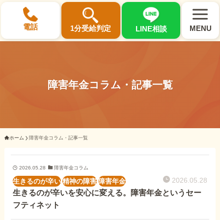
×
電話
1分受給判定
MENU
LINE相談
障害年金コラム・記事一覧
選ばれる3つの理由
初回相談料0円・受給後報酬型
ホーム
障害年金コラム・記事一覧
サポート料金について
2026.05.28
障害年金コラム
県内 No.1 の豊富な知識と経験
2026.05.28
生きるのが辛い
精神の障害
障害年金
ご相談事例をみる
生きるのが辛いを安心に変える。障害年金というセー
フティネット