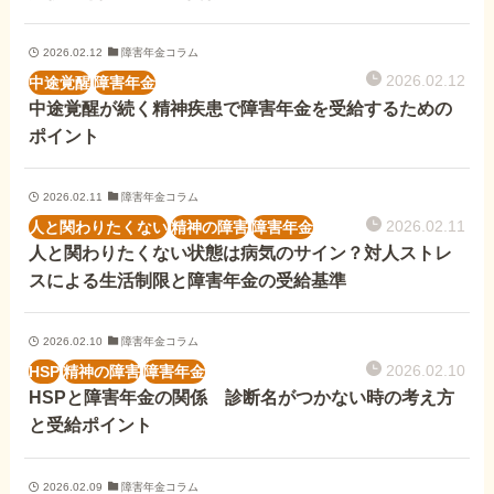
2026.02.12
障害年金コラム
他社と何が違うの？
2026.02.12
中途覚醒
障害年金
当事務所に
中途覚醒が続く精神疾患で障害年金を受給するための
依頼する
メリット
ポイント
2026.02.11
障害年金コラム
お電話でのお問い合わせ
2026.02.11
人と関わりたくない
精神の障害
障害年金
089-907-3797
人と関わりたくない状態は病気のサイン？対人ストレ
スによる生活制限と障害年金の受給基準
受付時間：平日9:00~18:00
2026.02.10
障害年金コラム
2026.02.10
HSP
精神の障害
障害年金
HSPと障害年金の関係 診断名がつかない時の考え方
と受給ポイント
2026.02.09
障害年金コラム