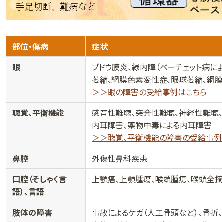
部位・傷病
症状
眼
ブドウ膜炎、緑内障（ベーチェット病に
萎縮、網膜色素変性症、眼球萎縮、網
＞＞眼の障害の受給事例はこちら
聴覚、平衡機能
感音性難聴、突発性難聴、神経性難聴
内耳障害、薬物中毒による内耳障害
＞＞聴覚、平衡機能の障害の受給事例
鼻腔
外傷性鼻科疾患
口腔（そしゃく言
上顎癌、上顎腫瘍、喉頭腫瘍、喉頭全摘
語）、言語
肢体の障害
事故によるケガ（人工骨頭など）、骨折