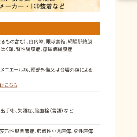
よるもの含む）、白内障、眼球萎縮、網膜脈絡膜
膜はく離、腎性網膜症、糖尿病網膜症
、メニエール病、頭部外傷又は音響外傷による
はこちら
出手術、失語症、脳血栓（言語）など
、変形性股間節症、肺髄性小児麻痺、脳性麻痺