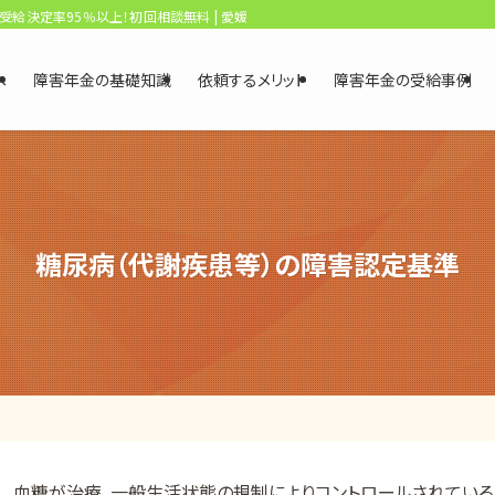
、受給決定率95％以上！初回相談無料 | 愛媛・松山障害年金相談センター
へ
障害年金の基礎知識
依頼するメリット
障害年金の受給事例
糖尿病（代謝疾患等）の障害認定基準
血糖が治療、一般生活状態の規制によりコントロールされている