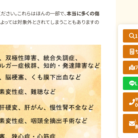
ださい。これらはほんの一部で、
本当に多くの傷
によっては対象外とされてしまうこともありますの
L
平
0
\