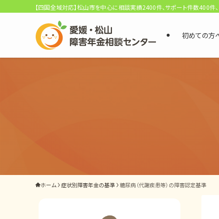
【四国全域対応】松山市を中心に相談実績2400件、サポート件数400件
初めての方
選ばれる3つの理由
初回相談料0円・受給後報酬型
サポート料金について
県内 No.1 の豊富な知識と経験
ご相談事例をみる
外出困難でもOK
ホーム
症状別障害年金の基準
糖尿病（代謝疾患等）の障害認定基準
非対面で申請できる