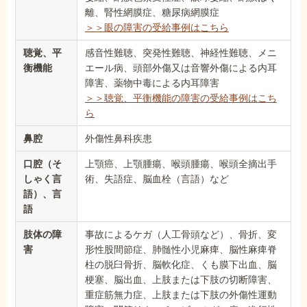
離、腎性網膜症、糖尿病網膜症
＞＞眼の障害の受給事例はこちら
聴覚、平
感音性難聴、突発性難聴、神経性難聴、メニ
衡機能
エール病、頭部外傷又は音響外傷による内耳
障害、薬物中毒による内耳障害
＞＞聴覚、平衡機能の障害の受給事例はこち
ら
鼻腔
外傷性鼻科疾患
口腔（そ
上顎癌、上顎腫瘍、喉頭腫瘍、喉頭全摘出手
しゃく言
術、失語症、脳血栓（言語）など
語）、言
語
肢体の障
事故によるケガ（人工骨頭など）、骨折、変
害
形性股間節症、肺髄性小児麻痺、脳性麻痺脊
柱の脱臼骨折、脳軟化症、くも膜下出血、脳
梗塞、脳出血、上肢または下肢の切断障害、
重症筋無力症、上肢または下肢の外傷性運動