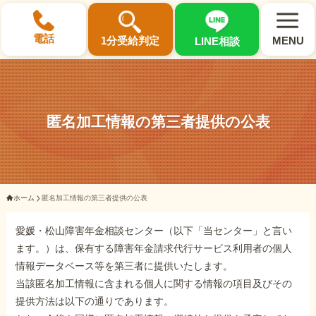
×
電話
1分受給判定
MENU
LINE相談
匿名加工情報の第三者提供の公表
選ばれる3つの理由
初回相談料0円・受給後報酬型
ホーム
匿名加工情報の第三者提供の公表
サポート料金について
愛媛・松山障害年金相談センター（以下「当センター」と言い
ます。）は、保有する障害年金請求代行サービス利用者の個人
県内 No.1 の豊富な知識と経験
情報データベース等を第三者に提供いたします。
ご相談事例をみる
当該匿名加工情報に含まれる個人に関する情報の項目及びその
提供方法は以下の通りであります。