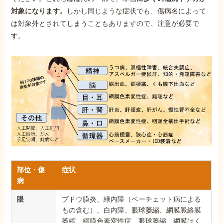
対象になります。
しかし同じような症状でも、傷病名によって
は対象外とされてしまうこともありますので、注意が必要で
す。
部位・傷
症状
病
眼
ブドウ膜炎、緑内障（ベーチェット病による
もの含む）、白内障、眼球萎縮、網膜脈絡膜
萎縮、網膜色素変性症、眼球萎縮、網膜はく