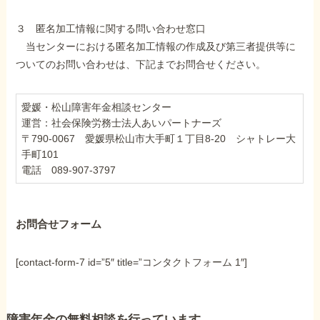
障害年金コラム
３ 匿名加工情報に関する問い合わせ窓口
当センターにおける匿名加工情報の作成及び第三者提供等に
お知らせ
ついてのお問い合わせは、下記までお問合せください。
事務所について
愛媛・松山障害年金相談センター
運営：社会保険労務士法人あいパートナーズ
〒790-0067 愛媛県松山市大手町１丁目8-20 シャトレー大
手町101
お客様からの感謝のお手紙
電話 089-907-3797
サイトマップ
お問合せフォーム
[contact-form-7 id=”5″ title=”コンタクトフォーム 1″]
で受給相談をする
障害年金の無料相談を行っています