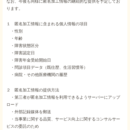
外出困難でもOK
なお、今後も同様に匿名加工情報の継続的な提供を予定してお
非対面で申請できる
ります。
１ 匿名加工情報に含まれる個人情報の項目
・性別
ホーム
・年齢
・障害状態区分
・障害認定日
障害年金の基礎知識
・障害年金受給開始日
・問診項目データ（既往歴、生活習慣等）
・病院・その他医療機関の履歴
障害年金の金額
２ 匿名加工情報の提供方法
受給事例
・第三者が匿名加工情報を利用できるようサーバーにアップ
ロード
・外部記録媒体を郵送
Q&A・相談事例
・当事業に関する品質、サービス向上に関するコンサルサー
ビスの委託のため