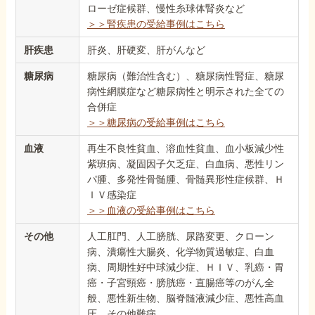
ローゼ症候群、慢性糸球体腎炎など
＞＞腎疾患の受給事例はこちら
肝疾患
肝炎、肝硬変、肝がんなど
糖尿病
糖尿病（難治性含む）、糖尿病性腎症、糖尿
病性網膜症など糖尿病性と明示された全ての
合併症
＞＞糖尿病の受給事例はこちら
血液
再生不良性貧血、溶血性貧血、血小板減少性
紫班病、凝固因子欠乏症、白血病、悪性リン
パ腫、多発性骨髄腫、骨髄異形性症候群、Ｈ
ＩＶ感染症
＞＞血液の受給事例はこちら
その他
人工肛門、人工膀胱、尿路変更、クローン
病、潰瘍性大腸炎、化学物質過敏症、白血
病、周期性好中球減少症、ＨＩＶ、乳癌・胃
癌・子宮頸癌・膀胱癌・直腸癌等のがん全
般、悪性新生物、脳脊髄液減少症、悪性高血
圧、その他難病