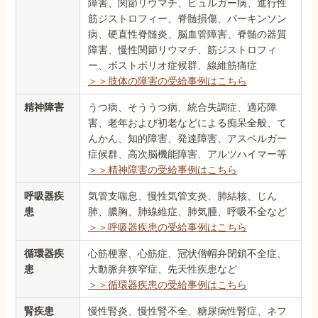
障害、関節リウマチ、ビュルガー病、進行性
筋ジストロフィー、脊髄損傷、パーキンソン
病、硬直性脊髄炎、脳血管障害、脊髄の器質
障害、慢性関節リウマチ、筋ジストロフィ
ー、ポストポリオ症候群、線維筋痛症
＞＞肢体の障害の受給事例はこちら
精神障害
うつ病、そううつ病、統合失調症、適応障
害、老年および初老などによる痴呆全般、て
んかん、知的障害、発達障害、アスペルガー
症候群、高次脳機能障害、アルツハイマー等
＞＞精神障害の受給事例はこちら
呼吸器疾
気管支喘息、慢性気管支炎、肺結核、じん
患
肺、膿胸、肺線維症、肺気腫、呼吸不全など
＞＞呼吸器疾患の受給事例はこちら
循環器疾
心筋梗塞、心筋症、冠状僧帽弁閉鎖不全症、
患
大動脈弁狭窄症、先天性疾患など
＞＞循環器疾患の受給事例はこちら
腎疾患
慢性腎炎、慢性腎不全、糖尿病性腎症、ネフ