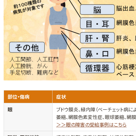
部位・傷病
症状
眼
ブドウ膜炎、緑内障（ベーチェット病に
萎縮、網膜色素変性症、眼球萎縮、網
＞＞眼の障害の受給事例はこちら