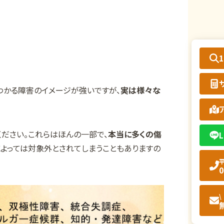
わかる障害のイメージが強いですが、
実は様々な
ださい。これらはほんの一部で、
本当に多くの傷
L
によっては対象外とされてしまうこともありますの
平
0
\