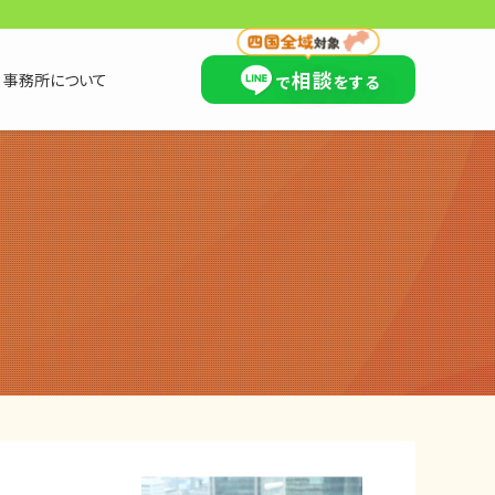
×
相談
事務所について
で
をする