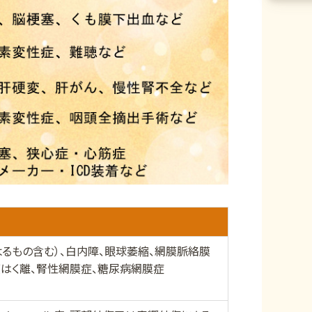
よるもの含む）、白内障、眼球萎縮、網膜脈絡膜
膜はく離、腎性網膜症、糖尿病網膜症