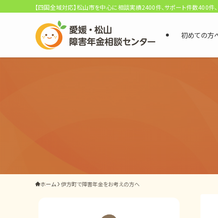
【四国全域対応】松山市を中心に相談実績2400件、サポート件数400件
初めての方
選ばれる3つの理由
初回相談料0円・受給後報酬型
サポート料金について
県内 No.1 の豊富な知識と経験
ご相談事例をみる
外出困難でもOK
ホーム
伊方町で障害年金をお考えの方へ
非対面で申請できる