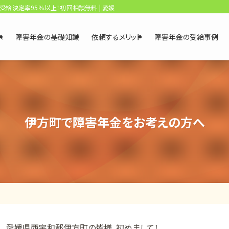
、受給決定率95％以上！初回相談無料 | 愛媛・松山障害年金相談センター
へ
障害年金の基礎知識
依頼するメリット
障害年金の受給事例
伊方町で障害年金をお考えの方へ
愛媛県西宇和郡伊方町の皆様、初めまして！