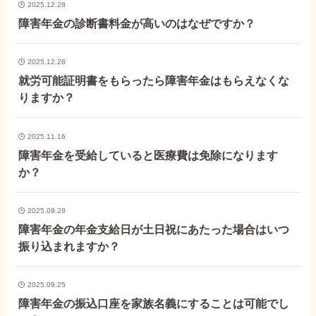
外出困難でもOK
2025.12.28
非対面で申請できる
障害年金の診断書料金が高いのはなぜですか？
2025.12.28
就労可能証明書をもらったら障害年金はもらえなくな
ホーム
りますか？
障害年金の基礎知識
2025.11.16
障害年金を受給していると医療費は免除になります
か？
障害年金の金額
2025.09.28
障害年金の年金支給日が土日祝にあたった場合はいつ
受給事例
振り込まれますか？
Q&A・相談事例
2025.09.25
障害年金の振込口座を家族名義にすることは可能でし