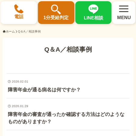
×
電話
1分受給判定
MENU
LINE相談
ホーム
Q＆A／相談事例
Q＆A／相談事例
選ばれる3つの理由
初回相談料0円・受給後報酬型
2026.02.01
サポート料金について
障害年金が通る病名は何ですか？
2026.01.29
県内 No.1 の豊富な知識と経験
障害年金の審査が通ったか確認する方法はどのような
ご相談事例をみる
ものがありますか？