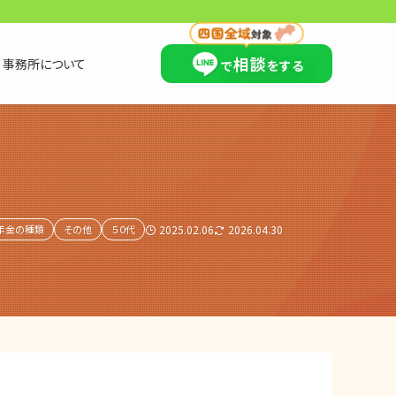
×
相談
事務所について
で
をする
年金の種類
その他
５０代
2025.02.06
2026.04.30