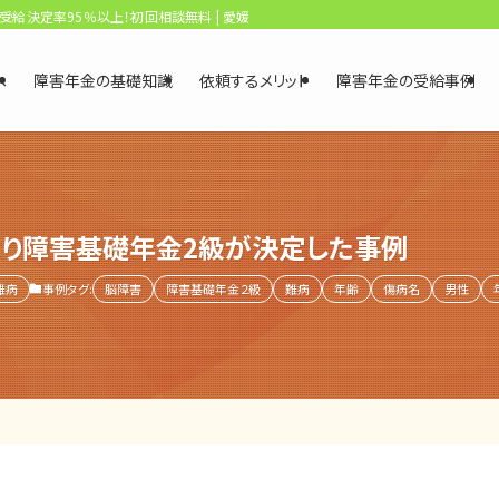
、受給決定率95％以上！初回相談無料 | 愛媛・松山障害年金相談センター
へ
障害年金の基礎知識
依頼するメリット
障害年金の受給事例
り障害基礎年金2級が決定した事例
難病
事例タグ:
脳障害
障害基礎年金２級
難病
年齢
傷病名
男性