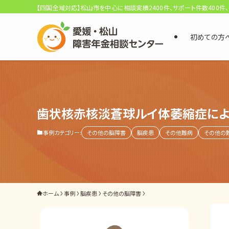
【四国全域対応】松山市を中心に相談実績2400件、サポート件数400件
初めての方
選ばれる3つの理由
初回相談料0円・受給後報酬型
サポート料金について
歯状核赤核淡蒼球ルイ体萎縮症によ
事例カテゴリー:
その他の脳障害
脳疾患
その他難病
その他の
県内 No.1 の豊富な知識と経験
ご相談事例をみる
外出困難でもOK
ホーム
事例
脳疾患
その他の脳障害
非対面で申請できる