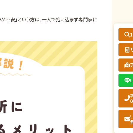
りが不安」という方は、一人で抱え込まず専門家に
L
平
0
\