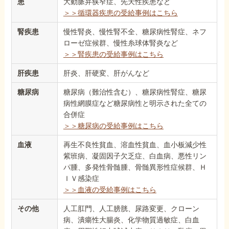
患
大動脈弁狭窄症、先天性疾患など
＞＞循環器疾患の受給事例はこちら
腎疾患
慢性腎炎、慢性腎不全、糖尿病性腎症、ネフ
ローゼ症候群、慢性糸球体腎炎など
＞＞腎疾患の受給事例はこちら
肝疾患
肝炎、肝硬変、肝がんなど
糖尿病
糖尿病（難治性含む）、糖尿病性腎症、糖尿
病性網膜症など糖尿病性と明示された全ての
合併症
＞＞糖尿病の受給事例はこちら
血液
再生不良性貧血、溶血性貧血、血小板減少性
紫班病、凝固因子欠乏症、白血病、悪性リン
パ腫、多発性骨髄腫、骨髄異形性症候群、Ｈ
ＩＶ感染症
＞＞血液の受給事例はこちら
その他
人工肛門、人工膀胱、尿路変更、クローン
病、潰瘍性大腸炎、化学物質過敏症、白血