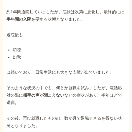
約1年間通院していましたが、症状は次第に悪化し、最終的には
他社と何が違うの？
半年間の入院
を要する状態となりました。
当事務所に
依頼する
メリット
退院後も、
幻聴
幻覚
お電話でのお問い合わせ
089-907-3797
は続いており、日常生活にも大きな支障が出ていました。
受付時間：平日9:00~18:00
そのような状況の中でも、何とか就職を試みましたが、電話応
対の際に
相手の声が聞こえない
などの症状があり、半年ほどで
退職。
その後、再び就職したものの、数か月で退職せざるを得ない状
況となりました。