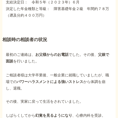
支給決定日： 令和５年（２０２３年）６月
障害年金コラム
決定した年金種類と等級： 障害基礎年金２級 年間約７８万
（遡及分約４００万円）
お知らせ
相談時の相談者の状況
事務所について
最初のご連絡は、
お父様からのお電話
でした。その後、
父娘で
お客様からの感謝のお手紙
面談
を行いました。
サイトマップ
ご相談者様は大学卒業後、一般企業に就職していましたが、職
場での
パワーハラスメントによる強いストレス
から体調を崩
し、退職。
その後、実家に戻って生活をされていました。
で受給相談をする
しばらくしてから
幻覚を見るようになり
、心療内科を受診。