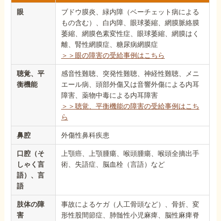
眼
ブドウ膜炎、緑内障（ベーチェット病による
もの含む）、白内障、眼球萎縮、網膜脈絡膜
萎縮、網膜色素変性症、眼球萎縮、網膜はく
離、腎性網膜症、糖尿病網膜症
＞＞眼の障害の受給事例はこちら
聴覚、平
感音性難聴、突発性難聴、神経性難聴、メニ
衡機能
エール病、頭部外傷又は音響外傷による内耳
障害、薬物中毒による内耳障害
＞＞聴覚、平衡機能の障害の受給事例はこち
ら
鼻腔
外傷性鼻科疾患
口腔（そ
上顎癌、上顎腫瘍、喉頭腫瘍、喉頭全摘出手
しゃく言
術、失語症、脳血栓（言語）など
語）、言
語
肢体の障
事故によるケガ（人工骨頭など）、骨折、変
害
形性股間節症、肺髄性小児麻痺、脳性麻痺脊