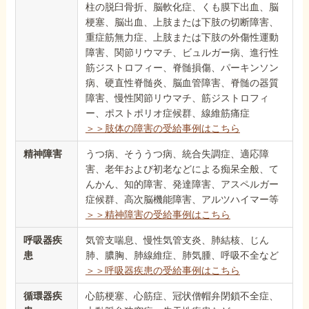
柱の脱臼骨折、脳軟化症、くも膜下出血、脳
梗塞、脳出血、上肢または下肢の切断障害、
重症筋無力症、上肢または下肢の外傷性運動
障害、関節リウマチ、ビュルガー病、進行性
筋ジストロフィー、脊髄損傷、パーキンソン
病、硬直性脊髄炎、脳血管障害、脊髄の器質
障害、慢性関節リウマチ、筋ジストロフィ
ー、ポストポリオ症候群、線維筋痛症
＞＞肢体の障害の受給事例はこちら
精神障害
うつ病、そううつ病、統合失調症、適応障
害、老年および初老などによる痴呆全般、て
んかん、知的障害、発達障害、アスペルガー
症候群、高次脳機能障害、アルツハイマー等
＞＞精神障害の受給事例はこちら
呼吸器疾
気管支喘息、慢性気管支炎、肺結核、じん
患
肺、膿胸、肺線維症、肺気腫、呼吸不全など
＞＞呼吸器疾患の受給事例はこちら
循環器疾
心筋梗塞、心筋症、冠状僧帽弁閉鎖不全症、