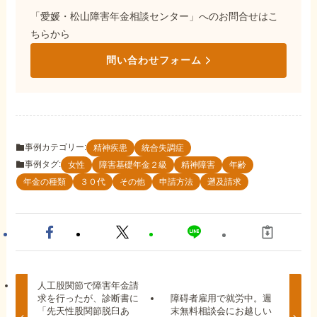
「愛媛・松山障害年金相談センター」へのお問合せはこ
ちらから
問い合わせフォーム
事例カテゴリー:
精神疾患
統合失調症
事例タグ:
女性
障害基礎年金２級
精神障害
年齢
年金の種類
３０代
その他
申請方法
遡及請求
人工股関節で障害年金請
求を行ったが、診断書に
障碍者雇用で就労中。週
「先天性股関節脱臼あ
末無料相談会にお越しい