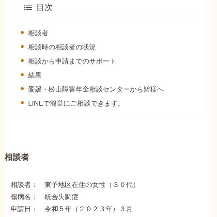
外出困難でもOK
目次
非対面で申請できる
相談者
相談時の相談者の状況
相談から申請までのサポート
ホーム
結果
愛媛・松山障害年金相談センターから皆様へ
障害年金の基礎知識
LINEで簡単にご相談できます。
障害年金の金額
相談者
受給事例
相談者： 東予地区在住の女性（３０代）
Q&A・相談事例
傷病名： 統合失調症
申請日： 令和５年（２０２３年）３月