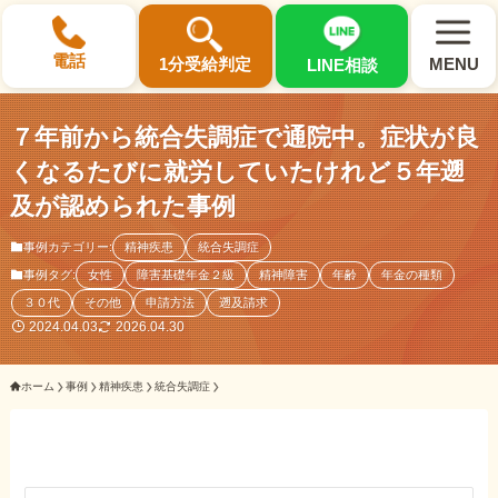
×
電話
1分受給判定
MENU
LINE相談
７年前から統合失調症で通院中。症状が良
くなるたびに就労していたけれど５年遡
及が認められた事例
選ばれる3つの理由
事例カテゴリー:
精神疾患
統合失調症
事例タグ:
女性
障害基礎年金２級
精神障害
年齢
年金の種類
初回相談料0円・受給後報酬型
３０代
その他
申請方法
遡及請求
サポート料金について
2024.04.03
2026.04.30
ホーム
事例
精神疾患
統合失調症
県内 No.1 の豊富な知識と経験
ご相談事例をみる