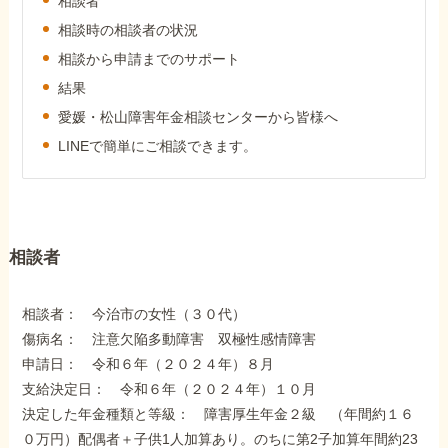
相談者
障害年金コラム
相談時の相談者の状況
相談から申請までのサポート
お知らせ
結果
愛媛・松山障害年金相談センターから皆様へ
LINEで簡単にご相談できます。
事務所について
お客様からの感謝のお手紙
相談者
サイトマップ
相談者： 今治市の女性（３０代）
傷病名： 注意欠陥多動障害 双極性感情障害
申請日： 令和６年（２０２４年）８月
支給決定日： 令和６年（２０２４年）１０月
で受給相談をする
決定した年金種類と等級： 障害厚生年金２級 （年間約１６
０万円）配偶者＋子供1人加算あり。のちに第2子加算年間約23