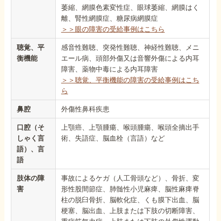
萎縮、網膜色素変性症、眼球萎縮、網膜はく
離、腎性網膜症、糖尿病網膜症
＞＞眼の障害の受給事例はこちら
聴覚、平
感音性難聴、突発性難聴、神経性難聴、メニ
衡機能
エール病、頭部外傷又は音響外傷による内耳
障害、薬物中毒による内耳障害
＞＞聴覚、平衡機能の障害の受給事例はこち
ら
鼻腔
外傷性鼻科疾患
口腔（そ
上顎癌、上顎腫瘍、喉頭腫瘍、喉頭全摘出手
しゃく言
術、失語症、脳血栓（言語）など
語）、言
語
肢体の障
事故によるケガ（人工骨頭など）、骨折、変
害
形性股間節症、肺髄性小児麻痺、脳性麻痺脊
柱の脱臼骨折、脳軟化症、くも膜下出血、脳
梗塞、脳出血、上肢または下肢の切断障害、