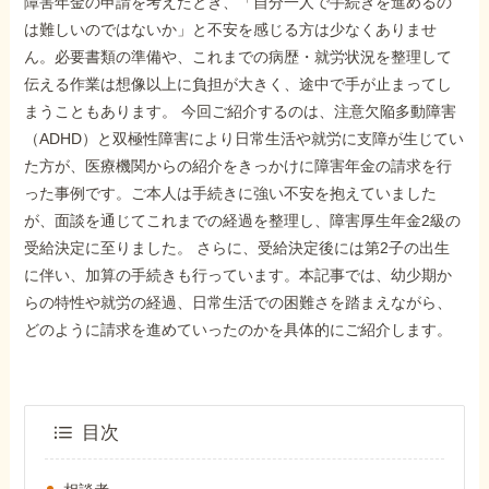
障害年金の申請を考えたとき、「自分一人で手続きを進めるの
外出困難でもOK
非対面で申請できる
は難しいのではないか」と不安を感じる方は少なくありませ
ん。必要書類の準備や、これまでの病歴・就労状況を整理して
伝える作業は想像以上に負担が大きく、途中で手が止まってし
まうこともあります。 今回ご紹介するのは、注意欠陥多動障害
ホーム
（ADHD）と双極性障害により日常生活や就労に支障が生じてい
た方が、医療機関からの紹介をきっかけに障害年金の請求を行
った事例です。ご本人は手続きに強い不安を抱えていました
障害年金の基礎知識
が、面談を通じてこれまでの経過を整理し、障害厚生年金2級の
受給決定に至りました。 さらに、受給決定後には第2子の出生
に伴い、加算の手続きも行っています。本記事では、幼少期か
障害年金の金額
らの特性や就労の経過、日常生活での困難さを踏まえながら、
どのように請求を進めていったのかを具体的にご紹介します。
受給事例
Q&A・相談事例
目次