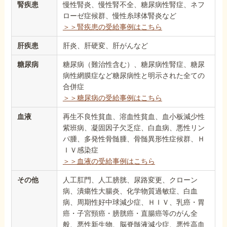
腎疾患
慢性腎炎、慢性腎不全、糖尿病性腎症、ネフ
ローゼ症候群、慢性糸球体腎炎など
＞＞腎疾患の受給事例はこちら
肝疾患
肝炎、肝硬変、肝がんなど
糖尿病
糖尿病（難治性含む）、糖尿病性腎症、糖尿
病性網膜症など糖尿病性と明示された全ての
合併症
＞＞糖尿病の受給事例はこちら
血液
再生不良性貧血、溶血性貧血、血小板減少性
紫班病、凝固因子欠乏症、白血病、悪性リン
パ腫、多発性骨髄腫、骨髄異形性症候群、Ｈ
ＩＶ感染症
＞＞血液の受給事例はこちら
その他
人工肛門、人工膀胱、尿路変更、クローン
病、潰瘍性大腸炎、化学物質過敏症、白血
病、周期性好中球減少症、ＨＩＶ、乳癌・胃
癌・子宮頸癌・膀胱癌・直腸癌等のがん全
般、悪性新生物、脳脊髄液減少症、悪性高血