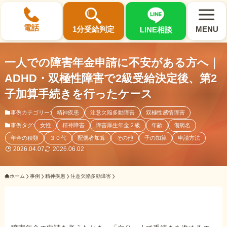
×
電話
1分受給判定
MENU
LINE相談
一人での障害年金申請に不安がある方へ｜
ADHD・双極性障害で2級受給決定後、第2
子加算手続きを行ったケース
選ばれる3つの理由
事例カテゴリー:
精神疾患
注意欠陥多動障害
双極性感情障害
事例タグ:
女性
精神障害
障害厚生年金２級
年齢
傷病名
初回相談料0円・受給後報酬型
年金の種類
３０代
配偶者加算
その他
子の加算
申請方法
サポート料金について
2026.04.07
2026.06.02
ホーム
事例
精神疾患
注意欠陥多動障害
県内 No.1 の豊富な知識と経験
ご相談事例をみる