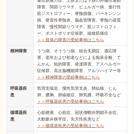
重症筋無力症、上肢または下肢の外傷性運動
障害、関節リウマチ、ビュルガー病、進行性
筋ジストロフィー、脊髄損傷、パーキンソン
病、硬直性脊髄炎、脳血管障害、脊髄の器質
障害、慢性関節リウマチ、筋ジストロフィ
ー、ポストポリオ症候群、線維筋痛症
＞＞肢体の障害の受給事例はこちら
精神障害
うつ病、そううつ病、統合失調症、適応障
害、老年および初老などによる痴呆全般、て
んかん、知的障害、発達障害、アスペルガー
症候群、高次脳機能障害、アルツハイマー等
＞＞精神障害の受給事例はこちら
呼吸器疾
気管支喘息、慢性気管支炎、肺結核、じん
患
肺、膿胸、肺線維症、肺気腫、呼吸不全など
＞＞呼吸器疾患の受給事例はこちら
循環器疾
心筋梗塞、心筋症、冠状僧帽弁閉鎖不全症、
患
大動脈弁狭窄症、先天性疾患など
＞＞循環器疾患の受給事例はこちら