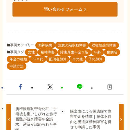
問い合わせフォーム
事例カテゴリー:
精神疾患
注意欠陥多動障害
双極性感情障害
事例タグ:
女性
精神障害
障害厚生年金２級
年齢
傷病名
年金の種類
３０代
配偶者加算
その他
子の加算
申請方法
胸椎後縦靭帯骨化症｜手
脳出血による後遺症で障
術後も重いしびれと歩行
害年金を請求｜肢体不自
困難が続き障害年金請
由と後遺症精神障害を併
求、遡及が認められた事
せて申請した事例
例