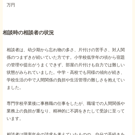
万円
他社と何が違うの？
当事務所に
相談時の相談者の状況
依頼する
メリット
相談者は、幼少期から忘れ物の多さ、片付けの苦手さ、対人関
係のつまずきが続いていた方です。小学校低学年の頃から宿題
お電話でのお問い合わせ
の管理や提出がうまくできず、部屋の片付けも自力では難しい
089-907-3797
状態がみられていました。中学・高校でも同様の傾向が続き、
受付時間：平日9:00~18:00
学校生活の中で人間関係の負担や生活管理の難しさを抱えてい
ました。
専門学校卒業後に事務職の仕事をしたが、職場での人間関係や
業務上の負担が重なり、精神的に不調をきたして受診に至って
います。
相談者は障害年金の請求を考えていたものの、自分で手続きを