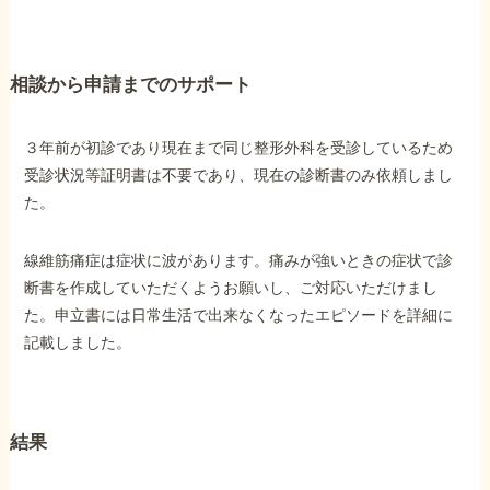
他社と何が違うの？
相談から申請までのサポート
当事務所に
依頼する
メリット
３年前が初診であり現在まで同じ整形外科を受診しているため
受診状況等証明書は不要であり、現在の診断書のみ依頼しまし
た。
お電話でのお問い合わせ
089-907-3797
線維筋痛症は症状に波があります。痛みが強いときの症状で診
受付時間：平日9:00~18:00
断書を作成していただくようお願いし、ご対応いただけまし
た。申立書には日常生活で出来なくなったエピソードを詳細に
記載しました。
結果