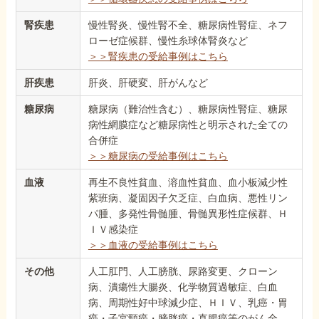
腎疾患
慢性腎炎、慢性腎不全、糖尿病性腎症、ネフ
ローゼ症候群、慢性糸球体腎炎など
＞＞腎疾患の受給事例はこちら
肝疾患
肝炎、肝硬変、肝がんなど
糖尿病
糖尿病（難治性含む）、糖尿病性腎症、糖尿
病性網膜症など糖尿病性と明示された全ての
合併症
＞＞糖尿病の受給事例はこちら
血液
再生不良性貧血、溶血性貧血、血小板減少性
紫班病、凝固因子欠乏症、白血病、悪性リン
パ腫、多発性骨髄腫、骨髄異形性症候群、Ｈ
ＩＶ感染症
＞＞血液の受給事例はこちら
その他
人工肛門、人工膀胱、尿路変更、クローン
病、潰瘍性大腸炎、化学物質過敏症、白血
病、周期性好中球減少症、ＨＩＶ、乳癌・胃
癌・子宮頸癌・膀胱癌・直腸癌等のがん全