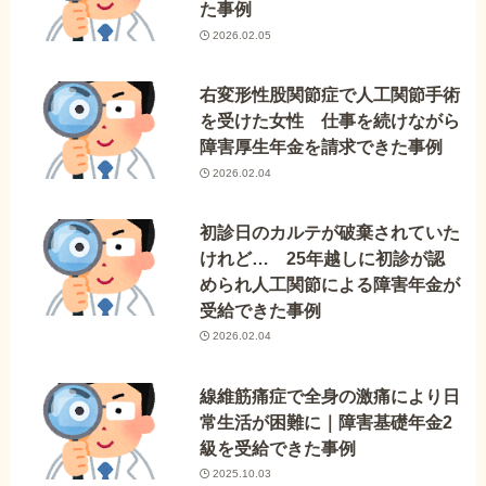
た事例
2026.02.05
右変形性股関節症で人工関節手術
を受けた女性 仕事を続けながら
障害厚生年金を請求できた事例
2026.02.04
初診日のカルテが破棄されていた
けれど… 25年越しに初診が認
められ人工関節による障害年金が
受給できた事例
2026.02.04
線維筋痛症で全身の激痛により日
常生活が困難に｜障害基礎年金2
級を受給できた事例
2025.10.03