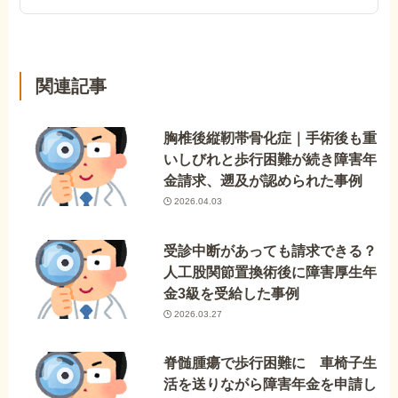
関連記事
胸椎後縦靭帯骨化症｜手術後も重
いしびれと歩行困難が続き障害年
金請求、遡及が認められた事例
2026.04.03
受診中断があっても請求できる？
人工股関節置換術後に障害厚生年
金3級を受給した事例
2026.03.27
脊髄腫瘍で歩行困難に 車椅子生
活を送りながら障害年金を申請し