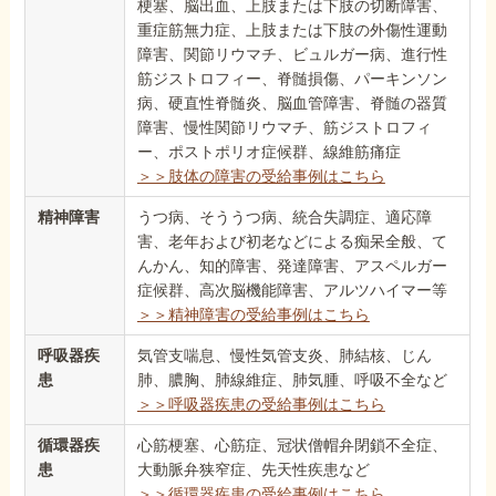
梗塞、脳出血、上肢または下肢の切断障害、
重症筋無力症、上肢または下肢の外傷性運動
障害、関節リウマチ、ビュルガー病、進行性
筋ジストロフィー、脊髄損傷、パーキンソン
病、硬直性脊髄炎、脳血管障害、脊髄の器質
障害、慢性関節リウマチ、筋ジストロフィ
ー、ポストポリオ症候群、線維筋痛症
＞＞肢体の障害の受給事例はこちら
精神障害
うつ病、そううつ病、統合失調症、適応障
害、老年および初老などによる痴呆全般、て
んかん、知的障害、発達障害、アスペルガー
症候群、高次脳機能障害、アルツハイマー等
＞＞精神障害の受給事例はこちら
呼吸器疾
気管支喘息、慢性気管支炎、肺結核、じん
患
肺、膿胸、肺線維症、肺気腫、呼吸不全など
＞＞呼吸器疾患の受給事例はこちら
循環器疾
心筋梗塞、心筋症、冠状僧帽弁閉鎖不全症、
患
大動脈弁狭窄症、先天性疾患など
＞＞循環器疾患の受給事例はこちら