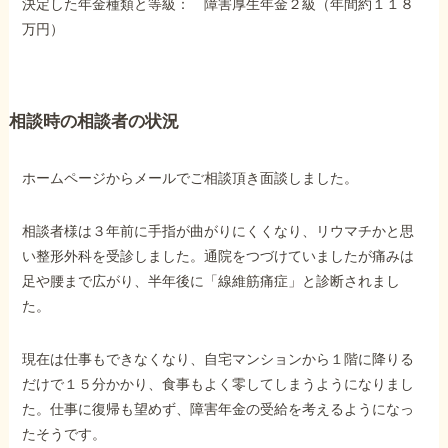
決定した年金種類と等級： 障害厚生年金２級（年間約１１８
障害年金コラム
万円）
お知らせ
相談時の相談者の状況
事務所について
ホームページからメールでご相談頂き面談しました。
お客様からの感謝のお手紙
相談者様は３年前に手指が曲がりにくくなり、リウマチかと思
い整形外科を受診しました。通院をつづけていましたが痛みは
足や腰まで広がり、半年後に「線維筋痛症」と診断されまし
サイトマップ
た。
現在は仕事もできなくなり、自宅マンションから１階に降りる
だけで１５分かかり、食事もよく零してしまうようになりまし
た。仕事に復帰も望めず、障害年金の受給を考えるようになっ
で受給相談をする
たそうです。