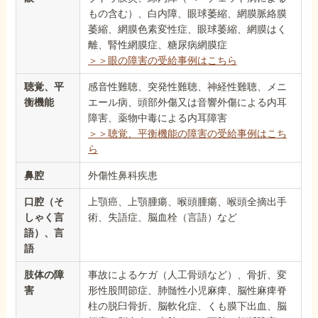
もの含む）、白内障、眼球萎縮、網膜脈絡膜
萎縮、網膜色素変性症、眼球萎縮、網膜はく
離、腎性網膜症、糖尿病網膜症
＞＞眼の障害の受給事例はこちら
聴覚、平
感音性難聴、突発性難聴、神経性難聴、メニ
衡機能
エール病、頭部外傷又は音響外傷による内耳
障害、薬物中毒による内耳障害
＞＞聴覚、平衡機能の障害の受給事例はこち
ら
鼻腔
外傷性鼻科疾患
口腔（そ
上顎癌、上顎腫瘍、喉頭腫瘍、喉頭全摘出手
しゃく言
術、失語症、脳血栓（言語）など
語）、言
語
肢体の障
事故によるケガ（人工骨頭など）、骨折、変
害
形性股間節症、肺髄性小児麻痺、脳性麻痺脊
柱の脱臼骨折、脳軟化症、くも膜下出血、脳