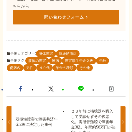
ちらから
問い合わせフォーム
事例カテゴリー:
身体障害
線維筋痛症
事例タグ:
肢体の障害
難病
障害厚生年金２級
年齢
傷病名
男性
４０代
年金の種類
その他
２３年前に補聴器を購入
して受診せずその後悪
双極性障害で障害共済年
化。両感音難聴で障害年
金2級に決定した事例
金3級、年間約58万円が決