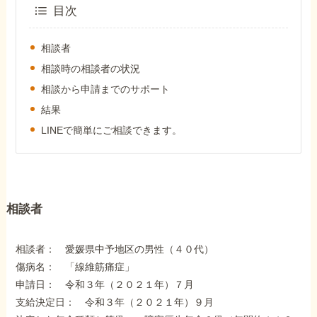
外出困難でもOK
目次
非対面で申請できる
相談者
相談時の相談者の状況
相談から申請までのサポート
ホーム
結果
LINEで簡単にご相談できます。
障害年金の基礎知識
障害年金の金額
相談者
受給事例
相談者： 愛媛県中予地区の男性（４０代）
傷病名： 「線維筋痛症」
Q&A・相談事例
申請日： 令和３年（２０２１年）７月
支給決定日： 令和３年（２０２１年）９月