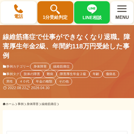
×
電話
1分受給判定
MENU
LINE相談
線維筋痛症で仕事ができなくなり退職。障
害厚生年金2級、年間約118万円受給した事
例
選ばれる3つの理由
事例カテゴリー:
身体障害
線維筋痛症
事例タグ:
肢体の障害
難病
障害厚生年金２級
年齢
傷病名
初回相談料0円・受給後報酬型
男性
４０代
年金の種類
その他
サポート料金について
2022.08.22
2026.04.30
ホーム
事例
身体障害
線維筋痛症
県内 No.1 の豊富な知識と経験
ご相談事例をみる