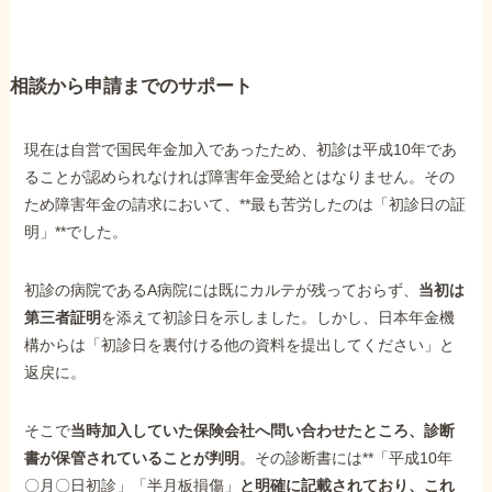
他社と何が違うの？
相談から申請までのサポート
当事務所に
依頼する
メリット
現在は自営で国民年金加入であったため、初診は平成10年であ
ることが認められなければ障害年金受給とはなりません。その
ため障害年金の請求において、**最も苦労したのは「初診日の証
お電話でのお問い合わせ
明」**でした。
089-907-3797
受付時間：平日9:00~18:00
初診の病院であるA病院には既にカルテが残っておらず、
当初は
第三者証明
を添えて初診日を示しました。しかし、日本年金機
構からは「初診日を裏付ける他の資料を提出してください」と
返戻に。
そこで
当時加入していた保険会社へ問い合わせたところ、診断
書が保管されていることが判明
。その診断書には**「平成10年
〇月〇日初診」「半月板損傷」
と明確に記載されており、これ