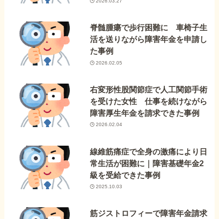
2026.03.27
脊髄腫瘍で歩行困難に 車椅子生
活を送りながら障害年金を申請し
た事例
2026.02.05
右変形性股関節症で人工関節手術
を受けた女性 仕事を続けながら
障害厚生年金を請求できた事例
2026.02.04
線維筋痛症で全身の激痛により日
常生活が困難に｜障害基礎年金2
級を受給できた事例
2025.10.03
筋ジストロフィーで障害年金請求