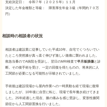
支給決定日： 令和７年（２０２５年）１１月
障害年金コラム
決定した年金種類と等級： 障害厚生年金３級（年間約７０万
円）
お知らせ
相談時の相談者の状況
事務所について
相談者は建設業に従事していた平成10年、自宅でくつろいでい
お客様からの感謝のお手紙
たところ突然膝が真っ直ぐ伸びず激しい激痛に襲われました。
救急当番のでA病院を受診し、翌日のMRI検査で
半月板損傷
と診
断。その後手術を受け、一定の回復を得たものの、将来的に人
サイトマップ
工関節が必要になる可能性が示唆されていました。
手術後は建設現場から屋内作業への一時異動を経て現場に復帰
しましたが、10年後に自営に転じ、現場で長年働き続けてきま
した。25年経過した現在、膝の痛みを感じ受診し、変形性膝関
で受給相談をする
節症から人工関節置換を行いました。