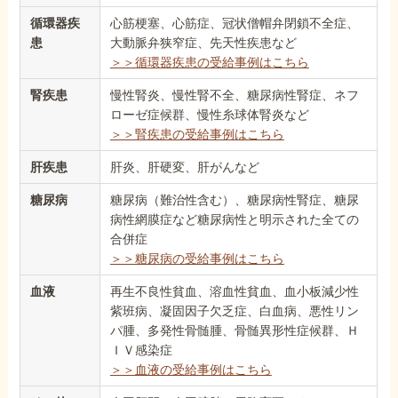
循環器疾
心筋梗塞、心筋症、冠状僧帽弁閉鎖不全症、
患
大動脈弁狭窄症、先天性疾患など
＞＞循環器疾患の受給事例はこちら
腎疾患
慢性腎炎、慢性腎不全、糖尿病性腎症、ネフ
ローゼ症候群、慢性糸球体腎炎など
＞＞腎疾患の受給事例はこちら
肝疾患
肝炎、肝硬変、肝がんなど
糖尿病
糖尿病（難治性含む）、糖尿病性腎症、糖尿
病性網膜症など糖尿病性と明示された全ての
合併症
＞＞糖尿病の受給事例はこちら
血液
再生不良性貧血、溶血性貧血、血小板減少性
紫班病、凝固因子欠乏症、白血病、悪性リン
パ腫、多発性骨髄腫、骨髄異形性症候群、Ｈ
ＩＶ感染症
＞＞血液の受給事例はこちら