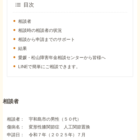
外出困難でもOK
目次
非対面で申請できる
相談者
相談時の相談者の状況
相談から申請までのサポート
ホーム
結果
愛媛・松山障害年金相談センターから皆様へ
障害年金の基礎知識
LINEで簡単にご相談できます。
障害年金の金額
相談者
受給事例
相談者： 宇和島市の男性（５０代）
Q&A・相談事例
傷病名： 変形性膝関節症 人工関節置換
申請日： 令和７年（２０２５年）７月