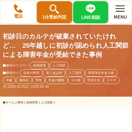
×
電話
1分受給判定
MENU
LINE相談
初診日のカルテが破棄されていたけれ
ど… 25年越しに初診が認められ人工関節
による障害年金が受給できた事例
選ばれる3つの理由
事例カテゴリー:
身体障害
人工関節
事例タグ:
肢体の障害
第三者証明
人工股関
障害厚生年金３級
初回相談料0円・受給後報酬型
年齢
傷病名
男性
年金の種類
その他
申請方法
５０代
サポート料金について
2026.02.04
2026.04.30
ホーム
事例
身体障害
人工関節
県内 No.1 の豊富な知識と経験
ご相談事例をみる