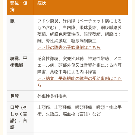
部位・傷
症状
病
眼
ブドウ膜炎、緑内障（ベーチェット病による
もの含む）、白内障、眼球萎縮、網膜脈絡膜
萎縮、網膜色素変性症、眼球萎縮、網膜はく
離、腎性網膜症、糖尿病網膜症
＞＞眼の障害の受給事例はこちら
聴覚、平
感音性難聴、突発性難聴、神経性難聴、メニ
衡機能
エール病、頭部外傷又は音響外傷による内耳
障害、薬物中毒による内耳障害
＞＞聴覚、平衡機能の障害の受給事例はこち
ら
鼻腔
外傷性鼻科疾患
口腔（そ
上顎癌、上顎腫瘍、喉頭腫瘍、喉頭全摘出手
しゃく言
術、失語症、脳血栓（言語）など
語）、言
語