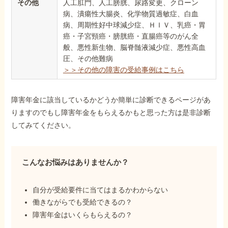
その他
人工肛門、人工膀胱、尿路変更、クローン
病、潰瘍性大腸炎、化学物質過敏症、白血
病、周期性好中球減少症、ＨＩＶ、乳癌・胃
癌・子宮頸癌・膀胱癌・直腸癌等のがん全
般、悪性新生物、脳脊髄液減少症、悪性高血
圧、その他難病
＞＞その他の障害の受給事例はこちら
障害年金に該当しているかどうか簡単に診断できるページがあ
りますのでもし障害年金をもらえるかもと思った方は是非診断
してみてください。
こんなお悩みはありませんか？
自分が受給要件に当てはまるかわからない
働きながらでも受給できるの？
障害年金はいくらもらえるの？