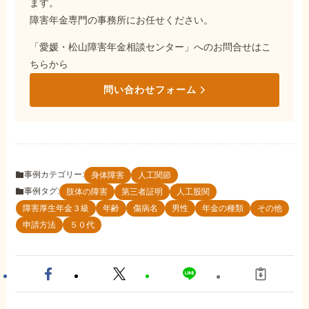
ます。
障害年金専門の事務所にお任せください。
「愛媛・松山障害年金相談センター」へのお問合せはこ
ちらから
問い合わせフォーム
事例カテゴリー:
身体障害
人工関節
事例タグ:
肢体の障害
第三者証明
人工股関
障害厚生年金３級
年齢
傷病名
男性
年金の種類
その他
申請方法
５０代