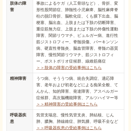
肢体の障
事故によるケガ（人工骨頭など）、骨折、変
害
形性股間節症、肺髄性小児麻痺、脳性麻痺脊
柱の脱臼骨折、脳軟化症、くも膜下出血、脳
梗塞、脳出血、上肢または下肢の切断障害、
重症筋無力症、上肢または下肢の外傷性運動
障害、関節リウマチ、ビュルガー病、進行性
筋ジストロフィー、脊髄損傷、パーキンソン
病、硬直性脊髄炎、脳血管障害、脊髄の器質
障害、慢性関節リウマチ、筋ジストロフィ
ー、ポストポリオ症候群、線維筋痛症
＞＞肢体の障害の受給事例はこちら
精神障害
うつ病、そううつ病、統合失調症、適応障
害、老年および初老などによる痴呆全般、て
んかん、知的障害、発達障害、アスペルガー
症候群、高次脳機能障害、アルツハイマー等
＞＞精神障害の受給事例はこちら
呼吸器疾
気管支喘息、慢性気管支炎、肺結核、じん
患
肺、膿胸、肺線維症、肺気腫、呼吸不全など
＞＞呼吸器疾患の受給事例はこちら