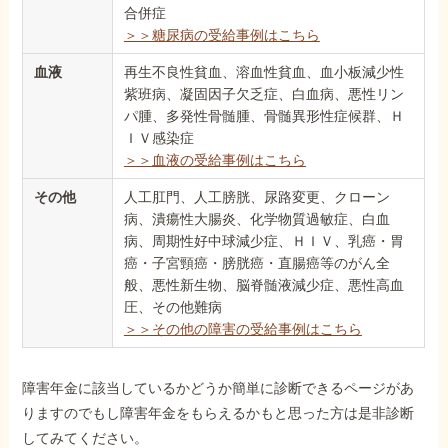
合併症
＞＞糖尿病の受給事例はこちら
血液
再生不良性貧血、溶血性貧血、血小板減少性
紫班病、凝固因子欠乏症、白血病、悪性リン
パ腫、多発性骨髄腫、骨髄異形性症候群、Ｈ
ＩＶ感染症
＞＞血液の受給事例はこちら
その他
人工肛門、人工膀胱、尿路変更、クローン
病、潰瘍性大腸炎、化学物質過敏症、白血
病、周期性好中球減少症、ＨＩＶ、乳癌・胃
癌・子宮頸癌・膀胱癌・直腸癌等のがん全
般、悪性新生物、脳脊髄液減少症、悪性高血
圧、その他難病
＞＞その他の障害の受給事例はこちら
障害年金に該当しているかどうか簡単に診断できるページがあ
りますのでもし障害年金をもらえるかもと思った方は是非診断
してみてください。