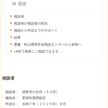
外出困難でもOK
目次
非対面で申請できる
相談者
相談時の相談者の状況
相談から申請までのサポート
ホーム
結果
愛媛・松山障害年金相談センターから皆様へ
障害年金の基礎知識
LINEで簡単にご相談できます。
障害年金の金額
相談者
受給事例
相談者： 徳島市の女性（５０代）
Q&A・相談事例
傷病名： 変形性股関節症
申請日： 令和７年（２０２５年）８月