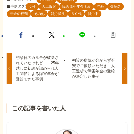
事例タグ:
女性
人工股関
障害厚生年金３級
年齢
傷病名
年金の種類
その他
就労状況
５０代
就労中
初診日のカルテが破棄さ
初診の病院が分からず不
れていたけれど… 25年
安でご依頼いただき 人
越しに初診が認められ人
工透析で障害年金の受給
工関節による障害年金が
が決定した事例
受給できた事例
この記事を書いた人