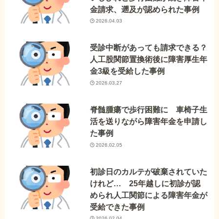
金請求、遡及が認められた事例
2026.04.03
受診中断があっても請求できる？
人工股関節置換術後に障害厚生年
金3級を受給した事例
2026.03.27
脊髄腫瘍で歩行困難に 車椅子生
活を送りながら障害年金を申請し
た事例
2026.02.05
初診日のカルテが破棄されていた
けれど… 25年越しに初診が認
められ人工関節による障害年金が
受給できた事例
2026.02.04