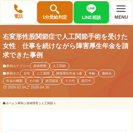
×
電話
1分受給判定
MENU
LINE相談
右変形性股関節症で人工関節手術を受けた
女性 仕事を続けながら障害厚生年金を請
求できた事例
選ばれる3つの理由
事例カテゴリー:
身体障害
人工関節
事例タグ:
女性
人工股関
障害厚生年金３級
年齢
傷病名
初回相談料0円・受給後報酬型
年金の種類
その他
就労状況
５０代
就労中
サポート料金について
2026.02.04
2026.04.30
ホーム
事例
身体障害
人工関節
県内 No.1 の豊富な知識と経験
ご相談事例をみる