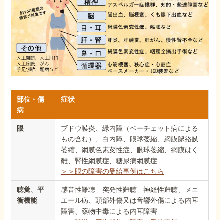
部位・傷
症状
病
眼
ブドウ膜炎、緑内障（ベーチェット病による
もの含む）、白内障、眼球萎縮、網膜脈絡膜
萎縮、網膜色素変性症、眼球萎縮、網膜はく
離、腎性網膜症、糖尿病網膜症
＞＞眼の障害の受給事例はこちら
聴覚、平
感音性難聴、突発性難聴、神経性難聴、メニ
衡機能
エール病、頭部外傷又は音響外傷による内耳
障害、薬物中毒による内耳障害