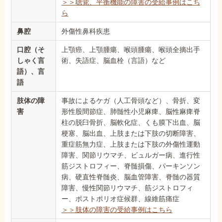
＞＞聴覚、平衡機能の障害の受給事例はこち
ら
鼻腔
外傷性鼻科疾患
口腔（そ
上顎癌、上顎腫瘍、喉頭腫瘍、喉頭全摘出手
しゃく言
術、失語症、脳血栓（言語）など
語）、言
語
肢体の障
事故によるケガ（人工骨頭など）、骨折、変
害
形性股間節症、肺髄性小児麻痺、脳性麻痺脊
柱の脱臼骨折、脳軟化症、くも膜下出血、脳
梗塞、脳出血、上肢または下肢の切断障害、
重症筋無力症、上肢または下肢の外傷性運動
障害、関節リウマチ、ビュルガー病、進行性
筋ジストロフィー、脊髄損傷、パーキンソン
病、硬直性脊髄炎、脳血管障害、脊髄の器質
障害、慢性関節リウマチ、筋ジストロフィ
ー、ポストポリオ症候群、線維筋痛症
＞＞肢体の障害の受給事例はこちら