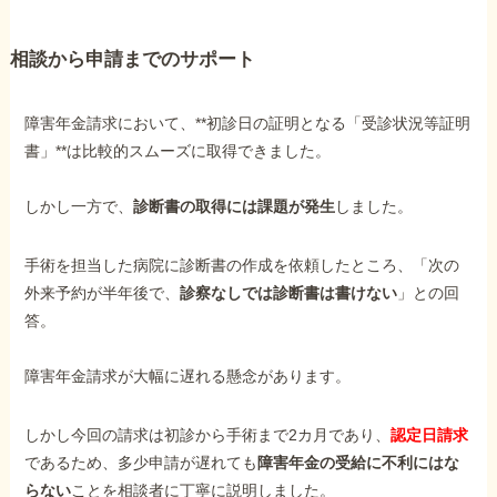
相談から申請までのサポート
他社と何が違うの？
当事務所に
依頼する
メリット
障害年金請求において、**初診日の証明となる「受診状況等証明
書」**は比較的スムーズに取得できました。
しかし一方で、
診断書の取得には課題が発生
しました。
お電話でのお問い合わせ
089-907-3797
手術を担当した病院に診断書の作成を依頼したところ、「次の
受付時間：平日9:00~18:00
外来予約が半年後で、
診察なしでは診断書は書けない
」との回
答。
障害年金請求が大幅に遅れる懸念があります。
しかし今回の請求は初診から手術まで2カ月であり、
認定日請求
であるため、多少申請が遅れても
障害年金の受給に不利にはな
らない
ことを相談者に丁寧に説明しました。