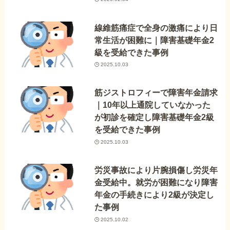
線維筋痛症で全身の激痛により日
常生活が困難に｜障害基礎年金2
級を受給できた事例
2025.10.03
筋ジストロフィーで障害年金請求
｜10年以上通院していなかった
が初診を確定し障害基礎年金2級
を受給できた事例
2025.10.03
労災事故により片腕損傷し労災年
金受給中。就労が困難になり障害
年金の手続きにより2級が決定し
た事例
2025.10.02