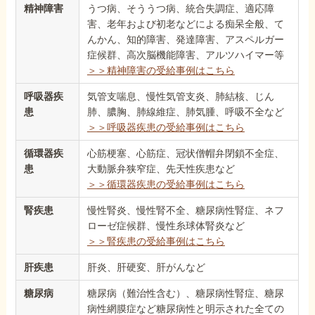
精神障害
うつ病、そううつ病、統合失調症、適応障
害、老年および初老などによる痴呆全般、て
んかん、知的障害、発達障害、アスペルガー
症候群、高次脳機能障害、アルツハイマー等
＞＞精神障害の受給事例はこちら
呼吸器疾
気管支喘息、慢性気管支炎、肺結核、じん
患
肺、膿胸、肺線維症、肺気腫、呼吸不全など
＞＞呼吸器疾患の受給事例はこちら
循環器疾
心筋梗塞、心筋症、冠状僧帽弁閉鎖不全症、
患
大動脈弁狭窄症、先天性疾患など
＞＞循環器疾患の受給事例はこちら
腎疾患
慢性腎炎、慢性腎不全、糖尿病性腎症、ネフ
ローゼ症候群、慢性糸球体腎炎など
＞＞腎疾患の受給事例はこちら
肝疾患
肝炎、肝硬変、肝がんなど
糖尿病
糖尿病（難治性含む）、糖尿病性腎症、糖尿
病性網膜症など糖尿病性と明示された全ての