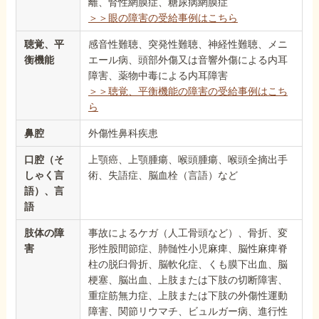
離、腎性網膜症、糖尿病網膜症
＞＞眼の障害の受給事例はこちら
聴覚、平
感音性難聴、突発性難聴、神経性難聴、メニ
衡機能
エール病、頭部外傷又は音響外傷による内耳
障害、薬物中毒による内耳障害
＞＞聴覚、平衡機能の障害の受給事例はこち
ら
鼻腔
外傷性鼻科疾患
口腔（そ
上顎癌、上顎腫瘍、喉頭腫瘍、喉頭全摘出手
しゃく言
術、失語症、脳血栓（言語）など
語）、言
語
肢体の障
事故によるケガ（人工骨頭など）、骨折、変
害
形性股間節症、肺髄性小児麻痺、脳性麻痺脊
柱の脱臼骨折、脳軟化症、くも膜下出血、脳
梗塞、脳出血、上肢または下肢の切断障害、
重症筋無力症、上肢または下肢の外傷性運動
障害、関節リウマチ、ビュルガー病、進行性