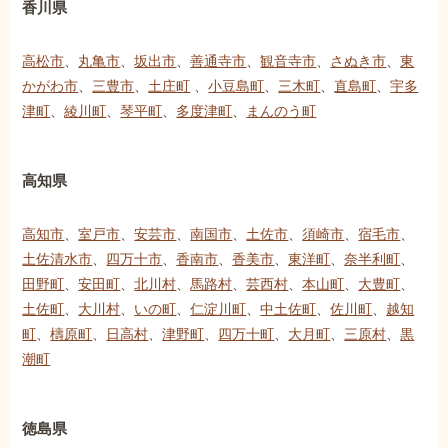
香川県
高松市
、
丸亀市
、
坂出市
、
善通寺市
、
観音寺市
、
さぬき市
、
東
かがわ市
、
三豊市
、
土庄町
、
小豆島町
、
三木町
、
直島町
、
宇多
津町
、
綾川町
、
琴平町
、
多度津町
、
まんのう町
高知県
高知市
、
室戸市
、
安芸市
、
南国市
、
土佐市
、
須崎市
、
宿毛市
、
土佐清水市
、
四万十市
、
香南市
、
香美市
、
東洋町
、
奈半利町
、
田野町
、
安田町
、
北川村
、
馬路村
、
芸西村
、
本山町
、
大豊町
、
土佐町
、
大川村
、
いの町
、
仁淀川町
、
中土佐町
、
佐川町
、
越知
町
、
檮原町
、
日高村
、
津野町
、
四万十町
、
大月町
、
三原村
、
黒
潮町
徳島県