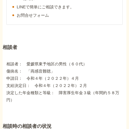
障害年金コラム
LINEで簡単にご相談できます。
お問合せフォーム
お知らせ
事務所について
相談者
お客様からの感謝のお手紙
相談者： 愛媛県東予地区の男性（６０代）
傷病名： 「両感音難聴」
申請日： 令和４年（２０２２年）４月
サイトマップ
支給決定日： 令和４年（２０２２年）２月
決定した年金種類と等級： 障害厚生年金３級（年間約５８万
円）
で受給相談をする
相談時の相談者の状況