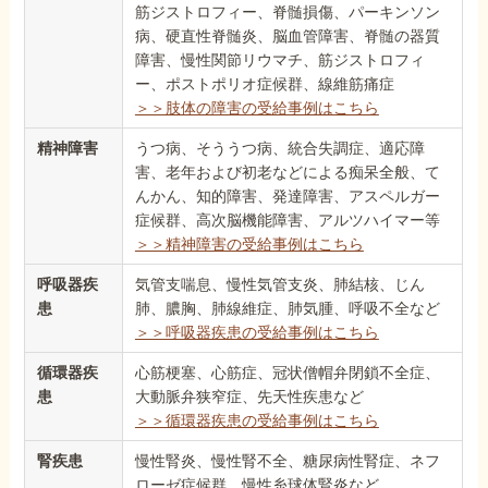
筋ジストロフィー、脊髄損傷、パーキンソン
病、硬直性脊髄炎、脳血管障害、脊髄の器質
障害、慢性関節リウマチ、筋ジストロフィ
ー、ポストポリオ症候群、線維筋痛症
＞＞肢体の障害の受給事例はこちら
精神障害
うつ病、そううつ病、統合失調症、適応障
害、老年および初老などによる痴呆全般、て
んかん、知的障害、発達障害、アスペルガー
症候群、高次脳機能障害、アルツハイマー等
＞＞精神障害の受給事例はこちら
呼吸器疾
気管支喘息、慢性気管支炎、肺結核、じん
患
肺、膿胸、肺線維症、肺気腫、呼吸不全など
＞＞呼吸器疾患の受給事例はこちら
循環器疾
心筋梗塞、心筋症、冠状僧帽弁閉鎖不全症、
患
大動脈弁狭窄症、先天性疾患など
＞＞循環器疾患の受給事例はこちら
腎疾患
慢性腎炎、慢性腎不全、糖尿病性腎症、ネフ
ローゼ症候群、慢性糸球体腎炎など