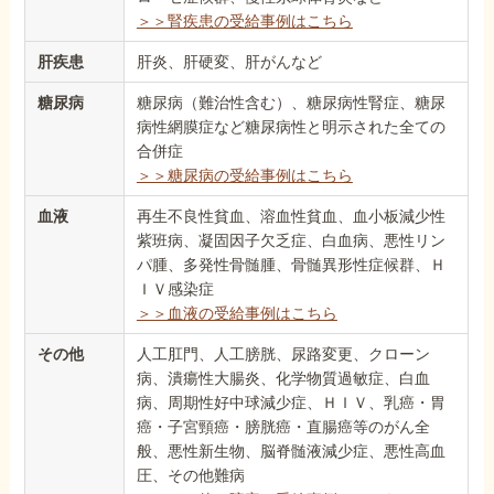
＞＞腎疾患の受給事例はこちら
肝疾患
肝炎、肝硬変、肝がんなど
糖尿病
糖尿病（難治性含む）、糖尿病性腎症、糖尿
病性網膜症など糖尿病性と明示された全ての
合併症
＞＞糖尿病の受給事例はこちら
血液
再生不良性貧血、溶血性貧血、血小板減少性
紫班病、凝固因子欠乏症、白血病、悪性リン
パ腫、多発性骨髄腫、骨髄異形性症候群、Ｈ
ＩＶ感染症
＞＞血液の受給事例はこちら
その他
人工肛門、人工膀胱、尿路変更、クローン
病、潰瘍性大腸炎、化学物質過敏症、白血
病、周期性好中球減少症、ＨＩＶ、乳癌・胃
癌・子宮頸癌・膀胱癌・直腸癌等のがん全
般、悪性新生物、脳脊髄液減少症、悪性高血
圧、その他難病