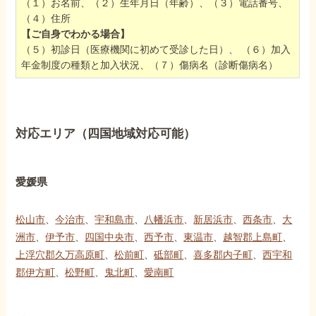
（１）お名前、（２）生年月日（年齢）、（３）電話番号、
（４）住所
【ご自身でわかる場合】
（５）初診日（医療機関に初めて受診した日）、 （６）加入
年金制度の種類と加入状況、（７）傷病名（診断傷病名）
対応エリア（四国地域対応可能）
愛媛県
松山市
、
今治市
、
宇和島市
、
八幡浜市
、
新居浜市
、
西条市
、
大
洲市
、
伊予市
、
四国中央市
、
西予市
、
東温市
、
越智郡上島町
、
上浮穴郡久万高原町
、
松前町
、
砥部町
、
喜多郡内子町
、
西宇和
郡伊方町
、
松野町
、
鬼北町
、
愛南町