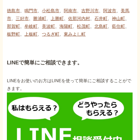
徳島市
、
鳴門市
、
小松島市
、
阿南市
、
吉野川市
、
阿波市
、
美馬
市
、
三好市
、
勝浦町
、
上勝町
、
佐那河内村
、
石井町
、
神山町
、
那賀町
、
牟岐町
、
美波町
、
海陽町
、
松茂町
、
北島町
、
藍住町
、
板野町
、
上板町
、
つるぎ町
、
東みよし町
LINEで簡単にご相談できます。
LINEをお使いのお方はLINEを使って簡単にご相談することがで
きます。