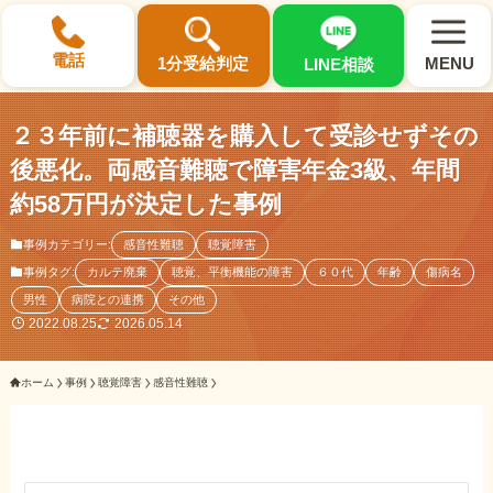
×
電話
1分受給判定
MENU
LINE相談
２３年前に補聴器を購入して受診せずその
後悪化。両感音難聴で障害年金3級、年間
約58万円が決定した事例
選ばれる3つの理由
事例カテゴリー:
感音性難聴
聴覚障害
事例タグ:
カルテ廃棄
聴覚、平衡機能の障害
６０代
年齢
傷病名
初回相談料0円・受給後報酬型
男性
病院との連携
その他
サポート料金について
2022.08.25
2026.05.14
ホーム
事例
聴覚障害
感音性難聴
県内 No.1 の豊富な知識と経験
ご相談事例をみる