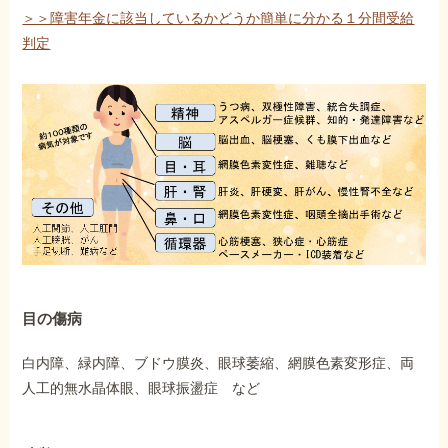
＞＞障害年金に該当しているかどうか簡単に分かる１分間受給
判定
目の傷病
白内障、緑内障、ブドウ膜炎、眼球萎縮、網膜色素変形症、両
人工的無水晶体眼、眼球振盪症 など