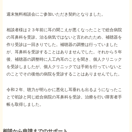
週末無料相談会にご参加いただき契約となりました。
他社と何が違うの？
当事務所に
相談者様は２３年前に耳の聞こえが悪くなったことで総合病院
依頼する
メリット
の耳鼻科を受診。治る病気ではないと言われたため、補聴器を
作り受診は一回きりでした。補聴器の調整は行っていました
が、耳鼻科を受診することはありませんでした。それから５年
お電話でのお問い合わせ
後、補聴器の調整時に人工内耳のことを聞き、個人クリニック
089-907-3797
を受診しましたが、個人クリニックでは手術を行っていないと
のことでその後他の病院を受診することはありませんでした。
受付時間：平日9:00~18:00
令和２年、聴力が明らかに悪化し耳垂れも出るようになったこ
とで初診と同じ総合病院の耳鼻科を受診。治療を行い障害者手
帳も取得しました。
相談から申請までのサポート