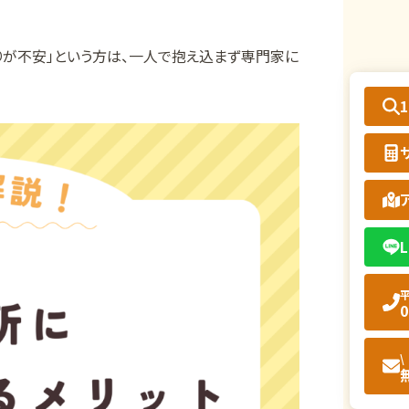
りが不安」という方は、一人で抱え込まず専門家に
L
平
0
\