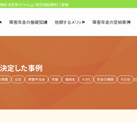
、受給決定率95％以上！初回相談無料 | 愛媛・松山障害年金相談センター
へ
障害年金の基礎知識
依頼するメリット
障害年金の受給事例
決定した事例
の障害
女性
障害手当金
年齢
傷病名
４０代
年金の種類
その他