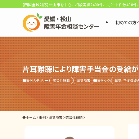
【四国全域対応】松山市を中心に相談実績2400件、サポート件数400件
初めての方
選ばれる3つの理由
初回相談料0円・受給後報酬型
サポート料金について
片耳難聴により障害手当金の受給が
事例カテゴリー:
感音性難聴
聴覚障害
事例タグ:
聴覚、平衡機能
県内 No.1 の豊富な知識と経験
ご相談事例をみる
外出困難でもOK
ホーム
事例
聴覚障害
感音性難聴
非対面で申請できる