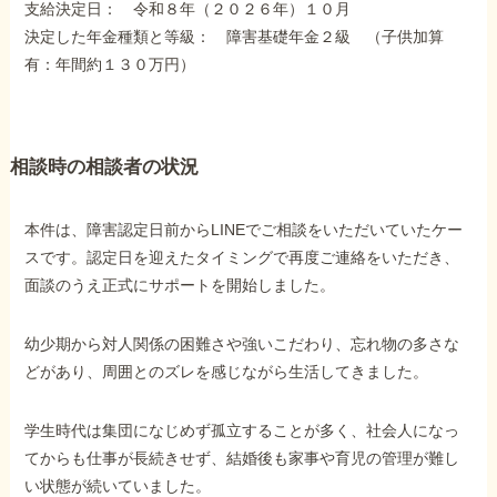
支給決定日： 令和８年（２０２６年）１０月
障害年金コラム
決定した年金種類と等級： 障害基礎年金２級 （子供加算
有：年間約１３０万円）
お知らせ
相談時の相談者の状況
事務所について
本件は、障害認定日前からLINEでご相談をいただいていたケー
お客様からの感謝のお手紙
スです。認定日を迎えたタイミングで再度ご連絡をいただき、
面談のうえ正式にサポートを開始しました。
サイトマップ
幼少期から対人関係の困難さや強いこだわり、忘れ物の多さな
どがあり、周囲とのズレを感じながら生活してきました。
学生時代は集団になじめず孤立することが多く、社会人になっ
で受給相談をする
てからも仕事が長続きせず、結婚後も家事や育児の管理が難し
い状態が続いていました。