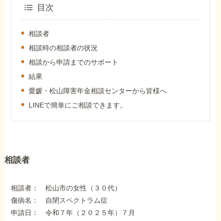
外出困難でもOK
目次
非対面で申請できる
相談者
相談時の相談者の状況
相談から申請までのサポート
ホーム
結果
愛媛・松山障害年金相談センターから皆様へ
障害年金の基礎知識
LINEで簡単にご相談できます。
障害年金の金額
相談者
受給事例
相談者： 松山市の女性（３０代）
Q&A・相談事例
傷病名： 自閉スペクトラム症
申請日： 令和７年（２０２５年）７月