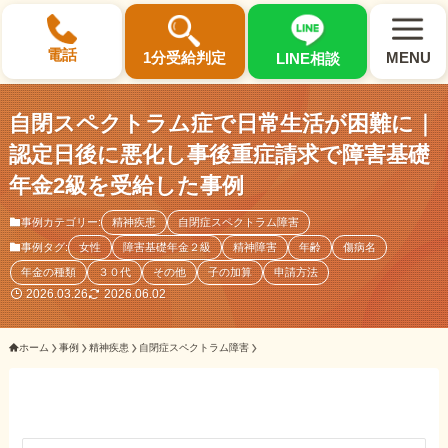
×
電話
1分受給判定
MENU
LINE相談
自閉スペクトラム症で日常生活が困難に｜
認定日後に悪化し事後重症請求で障害基礎
年金2級を受給した事例
選ばれる3つの理由
事例カテゴリー:
精神疾患
自閉症スペクトラム障害
事例タグ:
女性
障害基礎年金２級
精神障害
年齢
傷病名
初回相談料0円・受給後報酬型
年金の種類
３０代
その他
子の加算
申請方法
サポート料金について
2026.03.26
2026.06.02
ホーム
事例
精神疾患
自閉症スペクトラム障害
県内 No.1 の豊富な知識と経験
ご相談事例をみる