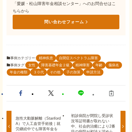
「愛媛・松山障害年金相談センター」へのお問合せはこ
ちらから
問い合わせフォーム
事例カテゴリー:
精神疾患
自閉症スペクトラム障害
事例タグ:
女性
障害基礎年金２級
精神障害
年齢
傷病名
年金の種類
３０代
その他
子の加算
申請方法
初診病院が閉院し受診状
急性大動脈解離（Stanford
況等証明書が取れない
A）で人工血管手術後｜就
中、社会的治癒により2番
労継続中でも障害年金を
目の病院が初診と認めら