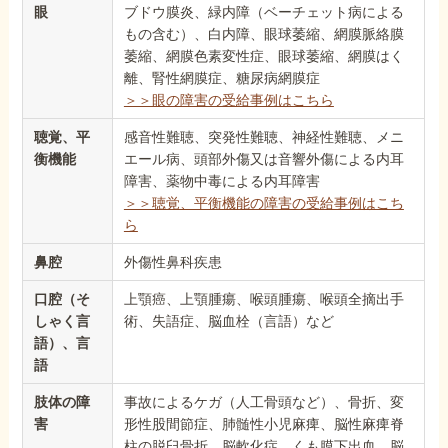
眼
ブドウ膜炎、緑内障（ベーチェット病による
もの含む）、白内障、眼球萎縮、網膜脈絡膜
萎縮、網膜色素変性症、眼球萎縮、網膜はく
離、腎性網膜症、糖尿病網膜症
＞＞眼の障害の受給事例はこちら
聴覚、平
感音性難聴、突発性難聴、神経性難聴、メニ
衡機能
エール病、頭部外傷又は音響外傷による内耳
障害、薬物中毒による内耳障害
＞＞聴覚、平衡機能の障害の受給事例はこち
ら
鼻腔
外傷性鼻科疾患
口腔（そ
上顎癌、上顎腫瘍、喉頭腫瘍、喉頭全摘出手
しゃく言
術、失語症、脳血栓（言語）など
語）、言
語
肢体の障
事故によるケガ（人工骨頭など）、骨折、変
害
形性股間節症、肺髄性小児麻痺、脳性麻痺脊
柱の脱臼骨折、脳軟化症、くも膜下出血、脳