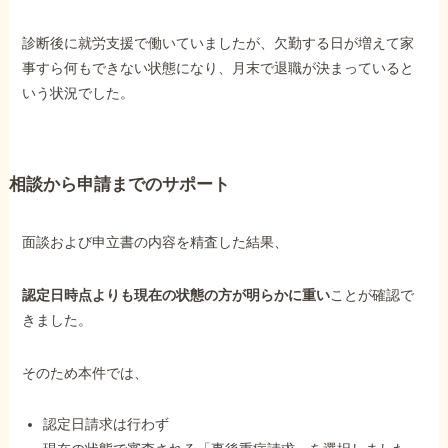
診断後に就労支援で働いていましたが、欠勤する日が増えて家
他社と何が違うの？
事すら何もできない状態になり、月末で退職が決まっていると
当事務所に
いう状況でした。
依頼する
メリット
相談から申請までのサポート
お電話でのお問い合わせ
089-907-3797
面談および申立書の内容を精査した結果、
受付時間：平日9:00~18:00
認定日時点よりも現在の状態の方が明らかに重い
ことが確認で
きました。
そのため本件では、
認定日請求は行わず