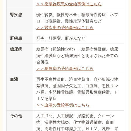
＞＞循環器疾患の受給事例はこちら
腎疾患
慢性腎炎、慢性腎不全、糖尿病性腎症、ネフ
ローゼ症候群、慢性糸球体腎炎など
＞＞腎疾患の受給事例はこちら
肝疾患
肝炎、肝硬変、肝がんなど
糖尿病
糖尿病（難治性含む）、糖尿病性腎症、糖尿
病性網膜症など糖尿病性と明示された全ての
合併症
＞＞糖尿病の受給事例はこちら
血液
再生不良性貧血、溶血性貧血、血小板減少性
紫班病、凝固因子欠乏症、白血病、悪性リン
パ腫、多発性骨髄腫、骨髄異形性症候群、Ｈ
ＩＶ感染症
＞＞血液の受給事例はこちら
その他
人工肛門、人工膀胱、尿路変更、クローン
病、潰瘍性大腸炎、化学物質過敏症、白血
病、周期性好中球減少症、ＨＩＶ、乳癌・胃