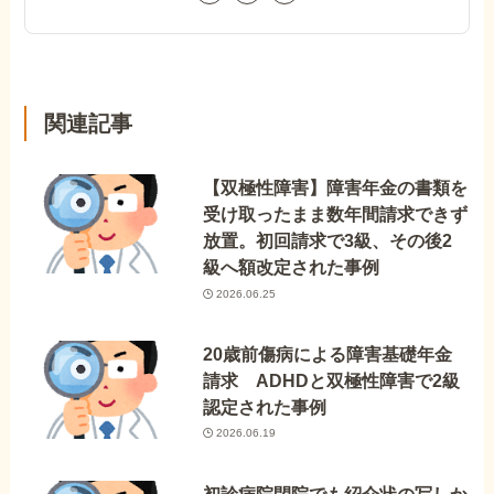
関連記事
【双極性障害】障害年金の書類を
受け取ったまま数年間請求できず
放置。初回請求で3級、その後2
級へ額改定された事例
2026.06.25
20歳前傷病による障害基礎年金
請求 ADHDと双極性障害で2級
認定された事例
2026.06.19
初診病院閉院でも紹介状の写しか