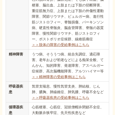
梗塞、脳出血、上肢または下肢の切断障害、
重症筋無力症、上肢または下肢の外傷性運動
障害、関節リウマチ、ビュルガー病、進行性
筋ジストロフィー、脊髄損傷、パーキンソン
病、硬直性脊髄炎、脳血管障害、脊髄の器質
障害、慢性関節リウマチ、筋ジストロフィ
ー、ポストポリオ症候群、線維筋痛症
＞＞肢体の障害の受給事例はこちら
精神障害
うつ病、そううつ病、統合失調症、適応障
害、老年および初老などによる痴呆全般、て
んかん、知的障害、発達障害、アスペルガー
症候群、高次脳機能障害、アルツハイマー等
＞＞精神障害の受給事例はこちら
呼吸器疾
気管支喘息、慢性気管支炎、肺結核、じん
患
肺、膿胸、肺線維症、肺気腫、呼吸不全など
＞＞呼吸器疾患の受給事例はこちら
循環器疾
心筋梗塞、心筋症、冠状僧帽弁閉鎖不全症、
患
大動脈弁狭窄症、先天性疾患など