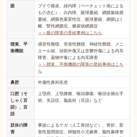
眼
ブドウ膜炎、緑内障（ベーチェット病による
もの含む）、白内障、眼球萎縮、網膜脈絡膜
萎縮、網膜色素変性症、眼球萎縮、網膜はく
離、腎性網膜症、糖尿病網膜症
＞＞眼の障害の受給事例はこちら
聴覚、平
感音性難聴、突発性難聴、神経性難聴、メニ
衡機能
エール病、頭部外傷又は音響外傷による内耳
障害、薬物中毒による内耳障害
＞＞聴覚、平衡機能の障害の受給事例はこち
ら
鼻腔
外傷性鼻科疾患
口腔（そ
上顎癌、上顎腫瘍、喉頭腫瘍、喉頭全摘出手
しゃく言
術、失語症、脳血栓（言語）など
語）、言
語
肢体の障
事故によるケガ（人工骨頭など）、骨折、変
害
形性股間節症、肺髄性小児麻痺、脳性麻痺脊