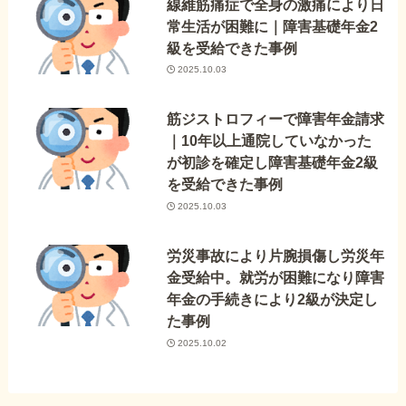
線維筋痛症で全身の激痛により日
常生活が困難に｜障害基礎年金2
級を受給できた事例
2025.10.03
筋ジストロフィーで障害年金請求
｜10年以上通院していなかった
が初診を確定し障害基礎年金2級
を受給できた事例
2025.10.03
労災事故により片腕損傷し労災年
金受給中。就労が困難になり障害
年金の手続きにより2級が決定し
た事例
2025.10.02