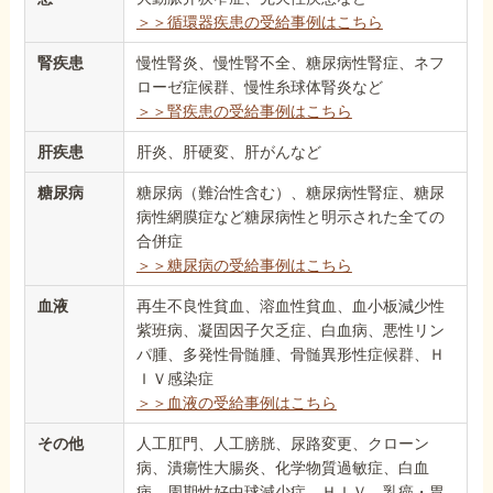
＞＞循環器疾患の受給事例はこちら
腎疾患
慢性腎炎、慢性腎不全、糖尿病性腎症、ネフ
ローゼ症候群、慢性糸球体腎炎など
＞＞腎疾患の受給事例はこちら
肝疾患
肝炎、肝硬変、肝がんなど
糖尿病
糖尿病（難治性含む）、糖尿病性腎症、糖尿
病性網膜症など糖尿病性と明示された全ての
合併症
＞＞糖尿病の受給事例はこちら
血液
再生不良性貧血、溶血性貧血、血小板減少性
紫班病、凝固因子欠乏症、白血病、悪性リン
パ腫、多発性骨髄腫、骨髄異形性症候群、Ｈ
ＩＶ感染症
＞＞血液の受給事例はこちら
その他
人工肛門、人工膀胱、尿路変更、クローン
病、潰瘍性大腸炎、化学物質過敏症、白血
病、周期性好中球減少症、ＨＩＶ、乳癌・胃