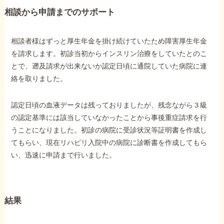
相談から申請までのサポート
他社と何が違うの？
当事務所に
相談者様はずっと厚生年金を掛け続けていたため障害厚生年金
を請求します。初診当初からインスリン治療をしていたとのこ
依頼する
メリット
とで、遡及請求が出来ないか認定日頃に通院していた病院に連
絡を取りました。
お電話でのお問い合わせ
認定日頃の血液データは残っておりましたが、残念ながら３級
089-907-3797
の認定基準には該当していなかったことから事後重症請求を行
受付時間：平日9:00~18:00
うことになりました。初診の病院に受診状況等証明書を作成し
てもらい、現在リハビリ入院中の病院に診断書を作成してもら
い、迅速に申請まで行いました。
結果