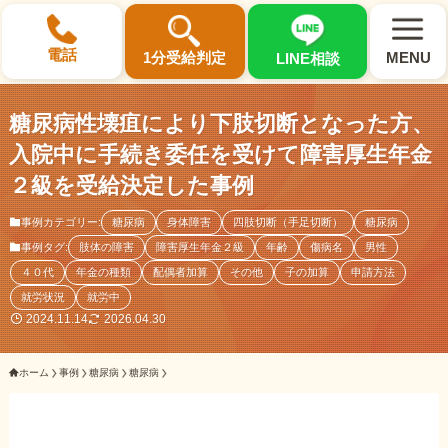
×
電話
1分受給判定
MENU
LINE相談
糖尿病性壊疽により下肢切断となった方、
入院中に手続き委任を受けて障害厚生年金
２級を受給決定した事例
選ばれる3つの理由
事例カテゴリー:
糖尿病
身体障害
四肢切断（手足切断）
糖尿病
事例タグ:
肢体の障害
障害厚生年金２級
年齢
傷病名
男性
初回相談料0円・受給後報酬型
４０代
年金の種類
配偶者加算
その他
子の加算
申請方法
サポート料金について
就労状況
就労中
2024.11.14
2026.04.30
県内 No.1 の豊富な知識と経験
ホーム
事例
糖尿病
糖尿病
ご相談事例をみる