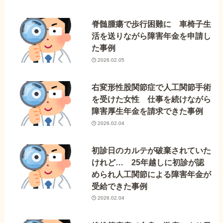
脊髄腫瘍で歩行困難に 車椅子生
活を送りながら障害年金を申請し
た事例
2026.02.05
右変形性股関節症で人工関節手術
を受けた女性 仕事を続けながら
障害厚生年金を請求できた事例
2026.02.04
初診日のカルテが破棄されていた
けれど… 25年越しに初診が認
められ人工関節による障害年金が
受給できた事例
2026.02.04