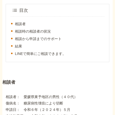
外出困難でもOK
非対面で申請できる
目次
相談者
相談時の相談者の状況
ホーム
相談から申請までのサポート
結果
障害年金の基礎知識
LINEで簡単にご相談できます。
障害年金の金額
相談者
受給事例
相談者： 愛媛県東予地区の男性（４０代）
Q&A・相談事例
傷病名： 糖尿病性壊疽により切断
申請日： 令和６年（２０２４年）５月