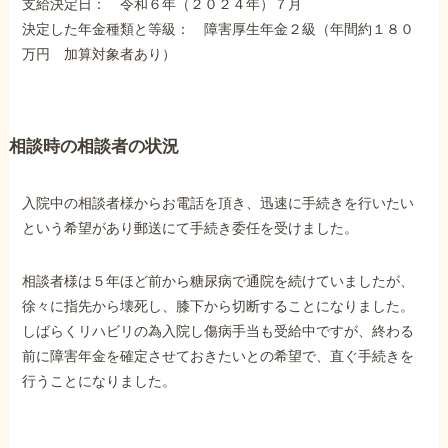
支給決定日： 令和６年（２０２４年）７月
障害年金コラム
決定した年金種類と等級： 障害厚生年金２級（年間約１８０
万円 加算対象者あり）
お知らせ
相談時の相談者の状況
事務所について
入院中の相談者様からお電話を頂き、迅速に手続きを行いたい
お客様からの感謝のお手紙
という希望があり郵送にて手続き委任を受けました。
相談者様は５年ほど前から糖尿病で通院を続けていましたが、
サイトマップ
徐々に指先から壊死し、膝下から切断することになりました。
しばらくリハビリの為入院し傷病手当も受給中ですが、終わる
前に障害年金を確定させておきたいとの希望で、直ぐ手続きを
行うことになりました。
で受給相談をする