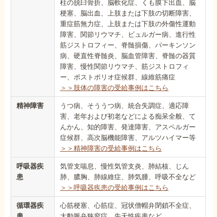
柱の脱臼骨折、脳軟化症、くも膜下出血、脳
梗塞、脳出血、上肢または下肢の切断障害、
重症筋無力症、上肢または下肢の外傷性運動
障害、関節リウマチ、ビュルガー病、進行性
筋ジストロフィー、脊髄損傷、パーキンソン
病、硬直性脊髄炎、脳血管障害、脊髄の器質
障害、慢性関節リウマチ、筋ジストロフィ
ー、ポストポリオ症候群、線維筋痛症
＞＞肢体の障害の受給事例はこちら
精神障害
うつ病、そううつ病、統合失調症、適応障
害、老年および初老などによる痴呆全般、て
んかん、知的障害、発達障害、アスペルガー
症候群、高次脳機能障害、アルツハイマー等
＞＞精神障害の受給事例はこちら
呼吸器疾
気管支喘息、慢性気管支炎、肺結核、じん
患
肺、膿胸、肺線維症、肺気腫、呼吸不全など
＞＞呼吸器疾患の受給事例はこちら
循環器疾
心筋梗塞、心筋症、冠状僧帽弁閉鎖不全症、
患
大動脈弁狭窄症、先天性疾患など