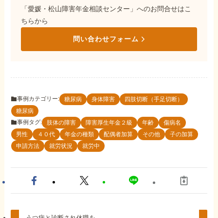
「愛媛・松山障害年金相談センター」へのお問合せはこ
ちらから
問い合わせフォーム
事例カテゴリー:
糖尿病
身体障害
四肢切断（手足切断）
糖尿病
事例タグ:
肢体の障害
障害厚生年金２級
年齢
傷病名
男性
４０代
年金の種類
配偶者加算
その他
子の加算
申請方法
就労状況
就労中
うつ病と診断され休職を