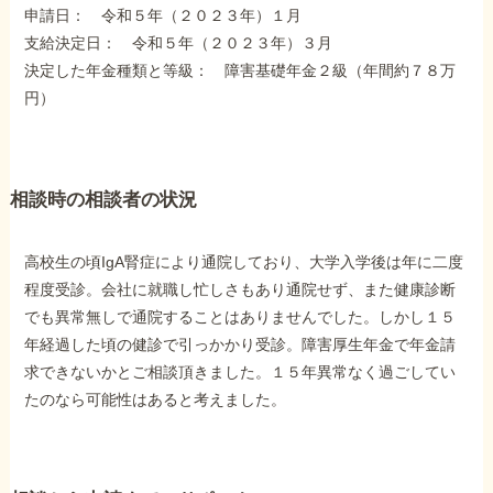
申請日： 令和５年（２０２３年）１月
障害年金コラム
支給決定日： 令和５年（２０２３年）３月
決定した年金種類と等級： 障害基礎年金２級（年間約７８万
お知らせ
円）
事務所について
相談時の相談者の状況
お客様からの感謝のお手紙
高校生の頃IgA腎症により通院しており、大学入学後は年に二度
程度受診。会社に就職し忙しさもあり通院せず、また健康診断
サイトマップ
でも異常無しで通院することはありませんでした。しかし１５
年経過した頃の健診で引っかかり受診。障害厚生年金で年金請
求できないかとご相談頂きました。１５年異常なく過ごしてい
たのなら可能性はあると考えました。
で受給相談をする