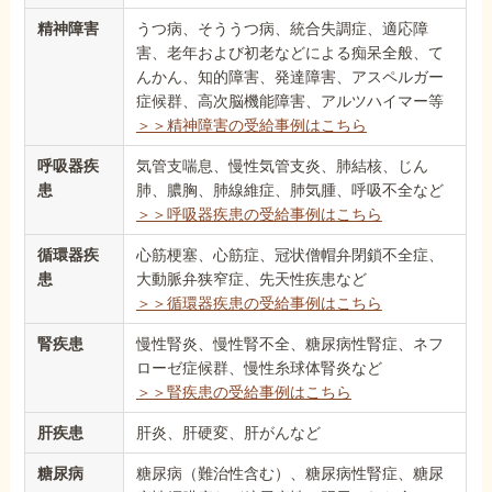
精神障害
うつ病、そううつ病、統合失調症、適応障
害、老年および初老などによる痴呆全般、て
んかん、知的障害、発達障害、アスペルガー
症候群、高次脳機能障害、アルツハイマー等
＞＞精神障害の受給事例はこちら
呼吸器疾
気管支喘息、慢性気管支炎、肺結核、じん
患
肺、膿胸、肺線維症、肺気腫、呼吸不全など
＞＞呼吸器疾患の受給事例はこちら
循環器疾
心筋梗塞、心筋症、冠状僧帽弁閉鎖不全症、
患
大動脈弁狭窄症、先天性疾患など
＞＞循環器疾患の受給事例はこちら
腎疾患
慢性腎炎、慢性腎不全、糖尿病性腎症、ネフ
ローゼ症候群、慢性糸球体腎炎など
＞＞腎疾患の受給事例はこちら
肝疾患
肝炎、肝硬変、肝がんなど
糖尿病
糖尿病（難治性含む）、糖尿病性腎症、糖尿