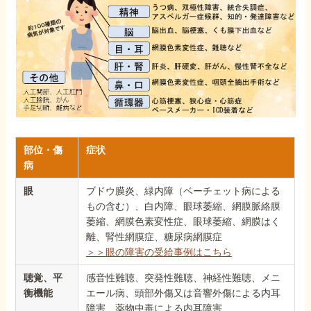
部位・傷
症状
病
眼
ブドウ膜炎、緑内障（ベーチェット病による
もの含む）、白内障、眼球萎縮、網膜脈絡膜
萎縮、網膜色素変性症、眼球萎縮、網膜はく
離、腎性網膜症、糖尿病網膜症
＞＞眼の障害の受給事例はこちら
聴覚、平
感音性難聴、突発性難聴、神経性難聴、メニ
衡機能
エール病、頭部外傷又は音響外傷による内耳
障害、薬物中毒による内耳障害