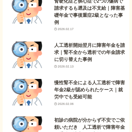
腎硬化症と狭心症で2つの傷病で
請求するも遡及は不支給｜障害基
礎年金で事後重症2級となった事
例
2026.02.17
人工透析開始翌月に障害年金を請
求｜腎不全から透析での年金請求
に切り替えた事例
2026.02.13
慢性腎不全による人工透析で障害
年金2級が認められたケース｜就
労中でも受給可能
2026.02.06
初診の病院が分からず不安でご依
頼いただき 人工透析で障害年金