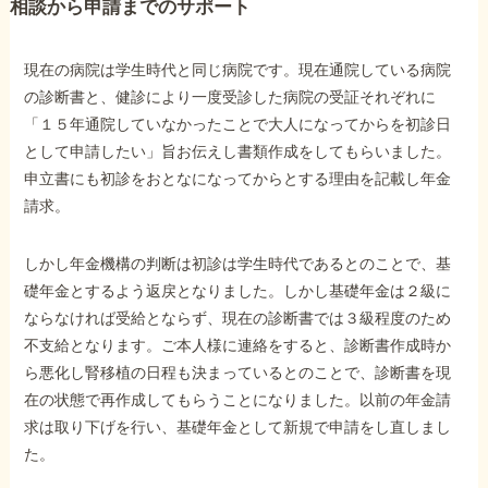
相談から申請までのサポート
他社と何が違うの？
現在の病院は学生時代と同じ病院です。現在通院している病院
当事務所に
の診断書と、健診により一度受診した病院の受証それぞれに
依頼する
メリット
「１５年通院していなかったことで大人になってからを初診日
として申請したい」旨お伝えし書類作成をしてもらいました。
申立書にも初診をおとなになってからとする理由を記載し年金
請求。
お電話でのお問い合わせ
089-907-3797
しかし年金機構の判断は初診は学生時代であるとのことで、基
受付時間：平日9:00~18:00
礎年金とするよう返戻となりました。しかし基礎年金は２級に
ならなければ受給とならず、現在の診断書では３級程度のため
不支給となります。ご本人様に連絡をすると、診断書作成時か
ら悪化し腎移植の日程も決まっているとのことで、診断書を現
在の状態で再作成してもらうことになりました。以前の年金請
求は取り下げを行い、基礎年金として新規で申請をし直しまし
た。