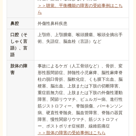
＞＞聴覚、平衡機能の障害の受給事例はこち
ら
鼻腔
外傷性鼻科疾患
口腔（そ
上顎癌、上顎腫瘍、喉頭腫瘍、喉頭全摘出手
しゃく言
術、失語症、脳血栓（言語）など
語）、言
語
肢体の障
事故によるケガ（人工骨頭など）、骨折、変
害
形性股間節症、肺髄性小児麻痺、脳性麻痺脊
柱の脱臼骨折、脳軟化症、くも膜下出血、脳
梗塞、脳出血、上肢または下肢の切断障害、
重症筋無力症、上肢または下肢の外傷性運動
障害、関節リウマチ、ビュルガー病、進行性
筋ジストロフィー、脊髄損傷、パーキンソン
病、硬直性脊髄炎、脳血管障害、脊髄の器質
障害、慢性関節リウマチ、筋ジストロフィ
ー、ポストポリオ症候群、線維筋痛症
＞＞肢体の障害の受給事例はこちら