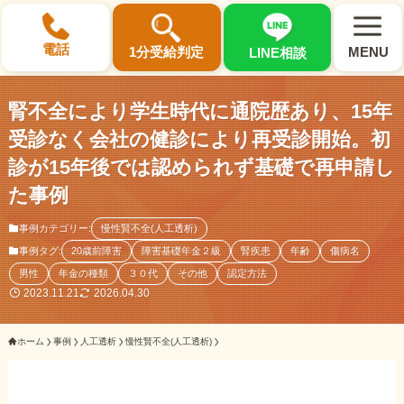
×
電話
1分受給判定
MENU
LINE相談
腎不全により学生時代に通院歴あり、15年
受診なく会社の健診により再受診開始。初
診が15年後では認められず基礎で再申請し
選ばれる3つの理由
た事例
事例カテゴリー:
慢性賢不全(人工透析)
初回相談料0円・受給後報酬型
事例タグ:
20歳前障害
障害基礎年金２級
腎疾患
年齢
傷病名
サポート料金について
男性
年金の種類
３０代
その他
認定方法
2023.11.21
2026.04.30
県内 No.1 の豊富な知識と経験
ご相談事例をみる
ホーム
事例
人工透析
慢性賢不全(人工透析)