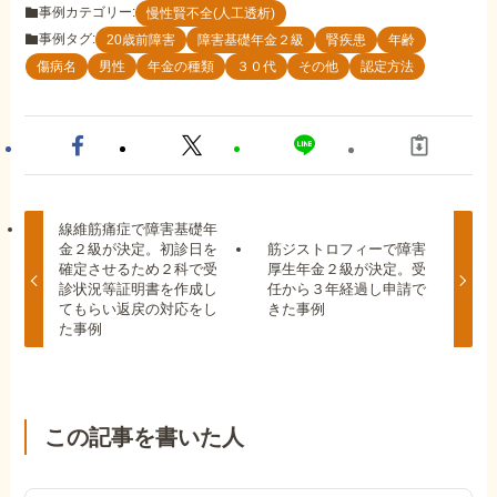
事例カテゴリー:
慢性賢不全(人工透析)
事例タグ:
20歳前障害
障害基礎年金２級
腎疾患
年齢
傷病名
男性
年金の種類
３０代
その他
認定方法
線維筋痛症で障害基礎年
金２級が決定。初診日を
筋ジストロフィーで障害
確定させるため２科で受
厚生年金２級が決定。受
診状況等証明書を作成し
任から３年経過し申請で
てもらい返戻の対応をし
きた事例
た事例
この記事を書いた人