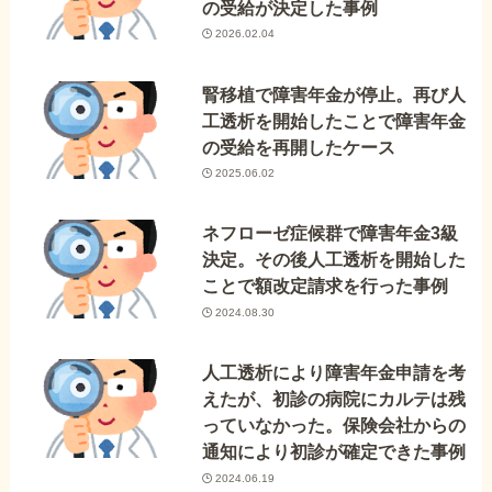
の受給が決定した事例
2026.02.04
腎移植で障害年金が停止。再び人
工透析を開始したことで障害年金
の受給を再開したケース
2025.06.02
ネフローゼ症候群で障害年金3級
決定。その後人工透析を開始した
ことで額改定請求を行った事例
2024.08.30
人工透析により障害年金申請を考
えたが、初診の病院にカルテは残
っていなかった。保険会社からの
通知により初診が確定できた事例
2024.06.19