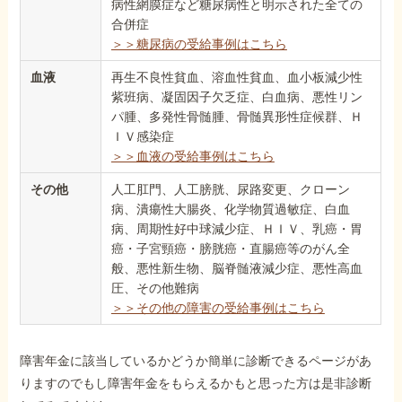
病性網膜症など糖尿病性と明示された全ての
合併症
＞＞糖尿病の受給事例はこちら
血液
再生不良性貧血、溶血性貧血、血小板減少性
紫班病、凝固因子欠乏症、白血病、悪性リン
パ腫、多発性骨髄腫、骨髄異形性症候群、Ｈ
ＩＶ感染症
＞＞血液の受給事例はこちら
その他
人工肛門、人工膀胱、尿路変更、クローン
病、潰瘍性大腸炎、化学物質過敏症、白血
病、周期性好中球減少症、ＨＩＶ、乳癌・胃
癌・子宮頸癌・膀胱癌・直腸癌等のがん全
般、悪性新生物、脳脊髄液減少症、悪性高血
圧、その他難病
＞＞その他の障害の受給事例はこちら
障害年金に該当しているかどうか簡単に診断できるページがあ
りますのでもし障害年金をもらえるかもと思った方は是非診断