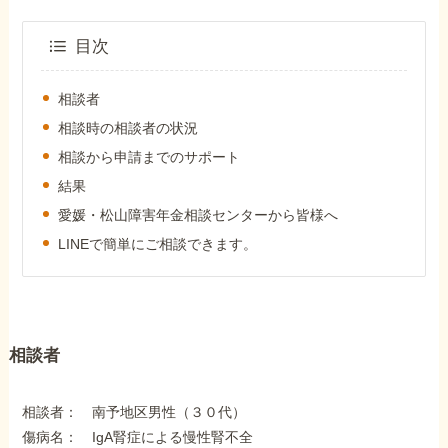
外出困難でもOK
非対面で申請できる
目次
相談者
ホーム
相談時の相談者の状況
相談から申請までのサポート
結果
障害年金の基礎知識
愛媛・松山障害年金相談センターから皆様へ
LINEで簡単にご相談できます。
障害年金の金額
受給事例
相談者
Q&A・相談事例
相談者： 南予地区男性（３０代）
傷病名： IgA腎症による慢性腎不全