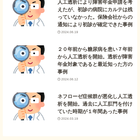
人工透析により障害年金申請を考
えたが、初診の病院にカルテは残
っていなかった。保険会社からの
通知により初診が確定できた事例
2024.06.19
２０年前から糖尿病を患い７年前
から人工透析を開始。透析が障害
年金対象であると最近知った方の
事例
2024.06.12
ネフローゼ症候群が悪化し人工透
析を開始。過去に人工肛門を付け
ていた時期が１年間あった事例
2024.03.19