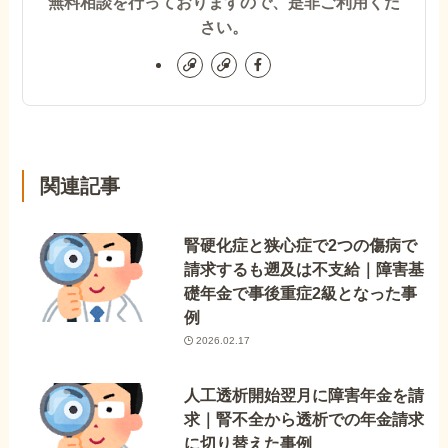
無料相談を行っておりますので、是非ご利用くだ
さい。
関連記事
腎硬化症と狭心症で2つの傷病で
請求するも遡及は不支給｜障害基
礎年金で事後重症2級となった事
例
2026.02.17
人工透析開始翌月に障害年金を請
求｜腎不全から透析での年金請求
に切り替えた事例