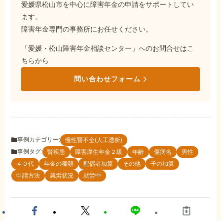
愛媛県松山市を中心に障害年金の申請をサポートしてい
ます。
障害年金専門の事務所にお任せください。
「愛媛・松山障害年金相談センター」へのお問合せはこ
ちらから
問い合わせフォーム
事例カテゴリー:
慢性賢不全(人工透析)
事例タグ:
腎疾患
障害厚生年金２級
年齢
傷病名
男性
４０代
年金の種類
配偶者加算
その他
子の加算
申請方法
就労状況
就労中