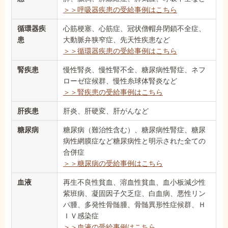
＞＞呼吸器疾患の受給事例はこちら
循環器疾
心筋梗塞、心筋症、冠状僧帽弁閉鎖不全症、
患
大動脈弁狭窄症、先天性疾患など
＞＞循環器疾患の受給事例はこちら
腎疾患
慢性腎炎、慢性腎不全、糖尿病性腎症、ネフ
ローゼ症候群、慢性糸球体腎炎など
＞＞腎疾患の受給事例はこちら
肝疾患
肝炎、肝硬変、肝がんなど
糖尿病
糖尿病（難治性含む）、糖尿病性腎症、糖尿
病性網膜症など糖尿病性と明示された全ての
合併症
＞＞糖尿病の受給事例はこちら
血液
再生不良性貧血、溶血性貧血、血小板減少性
紫班病、凝固因子欠乏症、白血病、悪性リン
パ腫、多発性骨髄腫、骨髄異形性症候群、Ｈ
ＩＶ感染症
＞＞血液の受給事例はこちら