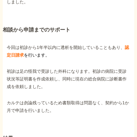
しました。
他社と何が違うの？
当事務所に
相談から申請までのサポート
依頼する
メリット
今回は初診から1年半以内に透析を開始していることもあり、
認
定日請求
を行います。
お電話でのお問い合わせ
089-907-3797
初診は足の怪我で受診した外科になります。初診の病院に受診
受付時間：平日9:00~18:00
状況等証明書を作成依頼し、同時に現在の総合病院に診断書作
成を依頼しました。
カルテは勿論残っているため書類取得は問題なく、契約から1か
月で申請を行いました。