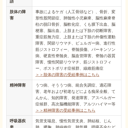
語
肢体の障
事故によるケガ（人工骨頭など）、骨折、変
害
形性股間節症、肺髄性小児麻痺、脳性麻痺脊
柱の脱臼骨折、脳軟化症、くも膜下出血、脳
梗塞、脳出血、上肢または下肢の切断障害、
重症筋無力症、上肢または下肢の外傷性運動
障害、関節リウマチ、ビュルガー病、進行性
筋ジストロフィー、脊髄損傷、パーキンソン
病、硬直性脊髄炎、脳血管障害、脊髄の器質
障害、慢性関節リウマチ、筋ジストロフィ
ー、ポストポリオ症候群、線維筋痛症
＞＞肢体の障害の受給事例はこちら
精神障害
うつ病、そううつ病、統合失調症、適応障
害、老年および初老などによる痴呆全般、て
んかん、知的障害、発達障害、アスペルガー
症候群、高次脳機能障害、アルツハイマー等
＞＞精神障害の受給事例はこちら
呼吸器疾
気管支喘息、慢性気管支炎、肺結核、じん
患
肺、膿胸、肺線維症、肺気腫、呼吸不全など