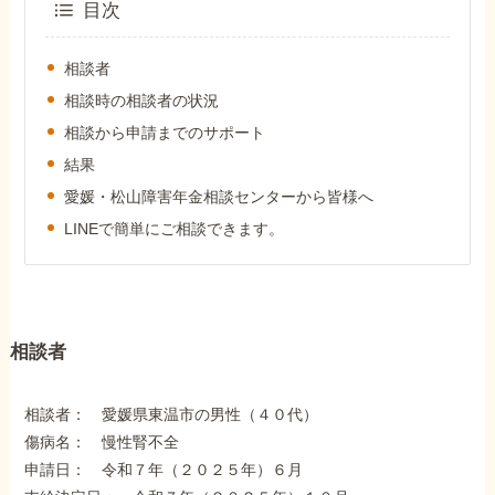
外出困難でもOK
目次
非対面で申請できる
相談者
相談時の相談者の状況
相談から申請までのサポート
ホーム
結果
愛媛・松山障害年金相談センターから皆様へ
障害年金の基礎知識
LINEで簡単にご相談できます。
障害年金の金額
相談者
受給事例
相談者： 愛媛県東温市の男性（４０代）
Q&A・相談事例
傷病名： 慢性腎不全
申請日： 令和７年（２０２５年）６月