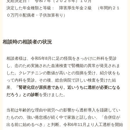
支給決定日： 令和７年（２０２５年）１０月
障害年金コラム
決定した年金種類と等級： 障害厚生年金２級 （年間約２１
０万円※配偶者・子供加算有り）
お知らせ
相談時の相談者の状況
事務所について
相談者様は、令和5年8月に足の怪我をきっかけに外科を受診
お客様からの感謝のお手紙
し、念のため実施された血液検査で腎機能の異常が発見されま
した。クレアチニンの数値が高いとの指摘を受け、紹介状をも
って内科を受診。その後、総合病院で詳しい検査を受けた結
サイトマップ
果、
「腎硬化症が原疾患であり、近いうちに透析が必要になる
だろう」との診断
を受けました。
当初は年齢的な理由や就労への影響から透析導入を躊躇してい
たものの、強い倦怠感が続く中で家族と話し合い、「合併症が
で受給相談をする
出る前に始めるべき」と判断。令和6年11月より人工透析を開始