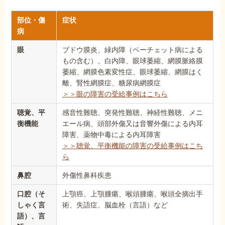
部位・傷
症状
病
眼
ブドウ膜炎、緑内障（ベーチェット病による
もの含む）、白内障、眼球萎縮、網膜脈絡膜
萎縮、網膜色素変性症、眼球萎縮、網膜はく
離、腎性網膜症、糖尿病網膜症
＞＞眼の障害の受給事例はこちら
聴覚、平
感音性難聴、突発性難聴、神経性難聴、メニ
衡機能
エール病、頭部外傷又は音響外傷による内耳
障害、薬物中毒による内耳障害
＞＞聴覚、平衡機能の障害の受給事例はこち
ら
鼻腔
外傷性鼻科疾患
口腔（そ
上顎癌、上顎腫瘍、喉頭腫瘍、喉頭全摘出手
しゃく言
術、失語症、脳血栓（言語）など
語）、言