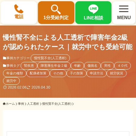
×
電話
1分受給判定
MENU
LINE相談
慢性腎不全による人工透析で障害年金2級
が認められたケース｜就労中でも受給可能
事例カテゴリー:
慢性賢不全(人工透析)
選ばれる3つの理由
事例タグ:
腎疾患
障害厚生年金２級
年齢
傷病名
男性
４０代
年金の種類
配偶者加算
その他
子の加算
申請方法
就労状況
初回相談料0円・受給後報酬型
就労中
サポート料金について
2026.02.06
2026.04.30
ホーム
事例
人工透析
慢性賢不全(人工透析)
県内 No.1 の豊富な知識と経験
ご相談事例をみる