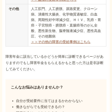
その他
人工肛門、人工膀胱、尿路変更、クローン
病、潰瘍性大腸炎、化学物質過敏症、白血
病、周期性好中球減少症、ＨＩＶ、乳癌・胃
癌・子宮頸癌・膀胱癌・直腸癌等のがん全
般、悪性新生物、脳脊髄液減少症、悪性高血
圧、その他難病
＞＞その他の障害の受給事例はこちら
障害年金に該当しているかどうか簡単に診断できるページがあ
りますのでもし障害年金をもらえるかもと思った方は是非診断
してみてください。
こんなお悩みはありませんか？
自分が受給要件に当てはまるかわからない
働きながらでも受給できるの？