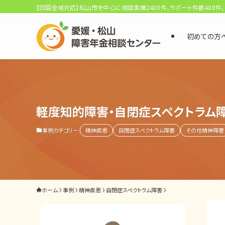
【四国全域対応】松山市を中心に相談実績2400件、サポート件数400件
初めての方
選ばれる3つの理由
初回相談料0円・受給後報酬型
サポート料金について
軽度知的障害・自閉症スペクトラム
事例カテゴリー:
精神疾患
自閉症スペクトラム障害
その他精神障害
県内 No.1 の豊富な知識と経験
ご相談事例をみる
外出困難でもOK
ホーム
事例
精神疾患
自閉症スペクトラム障害
非対面で申請できる