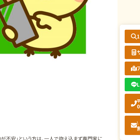
L
平
0
\
りが不安」という方は、一人で抱え込まず専門家に