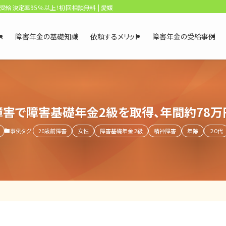
、受給決定率95％以上！初回相談無料 | 愛媛・松山障害年金相談センター
へ
障害年金の基礎知識
依頼するメリット
障害年金の受給事例
障害で障害基礎年金2級を取得、年間約78万
事例タグ:
20歳前障害
女性
障害基礎年金２級
精神障害
年齢
２０代