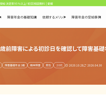
、受給決定率95％以上！初回相談無料 | 愛媛・松山障害年金相談センター
へ
障害年金の基礎知識
依頼するメリット
障害年金の受給事例
０歳前障害による初診日を確認して障害基礎
障害基礎年金２級
精神障害
男性
２０代
2020.10.28
2026.04.30