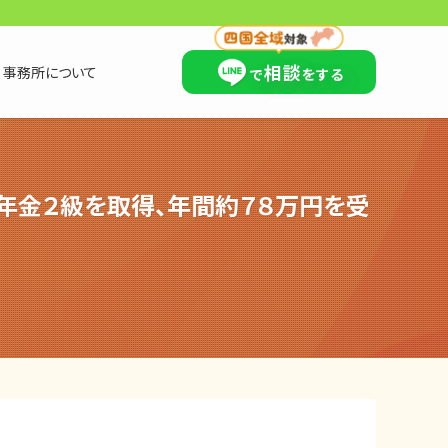
×
相談
事務所について
で
をする
年金２級を取得、年間約７８万円を受