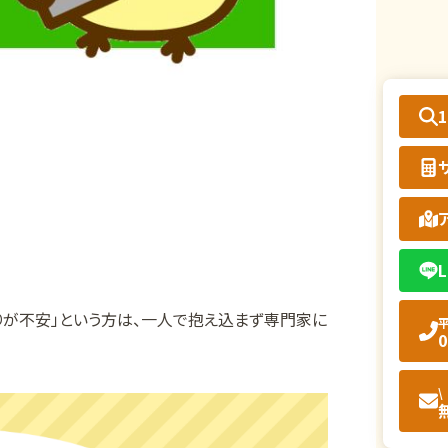
L
りが不安」という方は、一人で抱え込まず専門家に
平
0
\