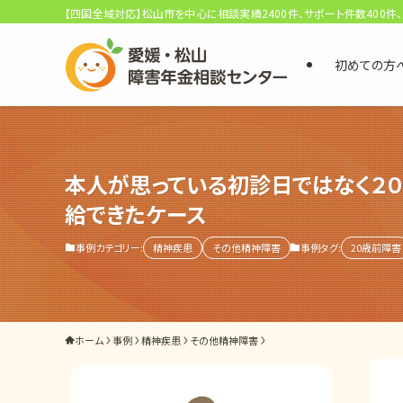
【四国全域対応】松山市を中心に相談実績2400件、サポート件数400件
初めての方
選ばれる3つの理由
初回相談料0円・受給後報酬型
本人が思っている初診日ではなく２
サポート料金について
給できたケース
事例カテゴリー:
精神疾患
その他精神障害
事例タグ:
20歳前障害
県内 No.1 の豊富な知識と経験
ご相談事例をみる
外出困難でもOK
ホーム
事例
精神疾患
その他精神障害
非対面で申請できる