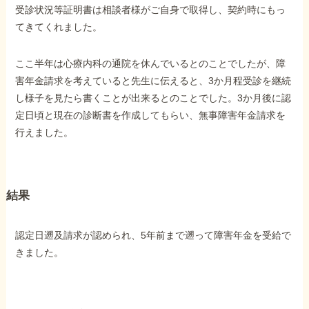
受診状況等証明書は相談者様がご自身で取得し、契約時にもっ
てきてくれました。
他社と何が違うの？
当事務所に
ここ半年は心療内科の通院を休んでいるとのことでしたが、障
依頼する
メリット
害年金請求を考えていると先生に伝えると、3か月程受診を継続
し様子を見たら書くことが出来るとのことでした。3か月後に認
定日頃と現在の診断書を作成してもらい、無事障害年金請求を
行えました。
お電話でのお問い合わせ
089-907-3797
受付時間：平日9:00~18:00
結果
認定日遡及請求が認められ、5年前まで遡って障害年金を受給で
きました。