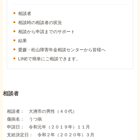
外出困難でもOK
非対面で申請できる
相談者
相談時の相談者の状況
相談から申請までのサポート
ホーム
結果
愛媛・松山障害年金相談センターから皆様へ
LINEで簡単にご相談できます。
障害年金の基礎知識
障害年金の金額
相談者
受給事例
相談者： 大洲市の男性（４０代）
傷病名： うつ病
Q&A・相談事例
申請日： 令和元年（２０１９年）１１月
支給決定日： 令和２年（２０２０年）３月