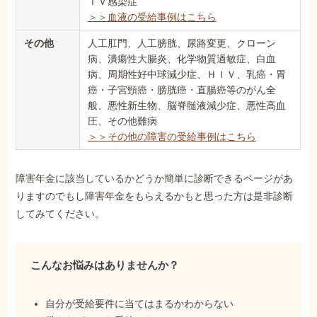
ＩＶ感染症
＞＞血液の受給事例はこちら
その他
人工肛門、人工膀胱、尿路変更、クローン
病、潰瘍性大腸炎、化学物質過敏症、白血
病、周期性好中球減少症、ＨＩＶ、乳癌・胃
癌・子宮頸癌・膀胱癌・直腸癌等のがん全
般、悪性新生物、脳脊髄液減少症、悪性高血
圧、その他難病
＞＞その他の障害の受給事例はこちら
障害年金に該当しているかどうか簡単に診断できるページがあ
りますのでもし障害年金をもらえるかもと思った方は是非診断
してみてください。
こんなお悩みはありませんか？
自分が受給要件に当てはまるかわからない