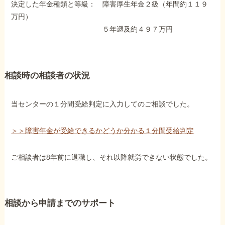
決定した年金種類と等級： 障害厚生年金２級（年間約１１９
障害年金コラム
万円）
５年遡及約４９７万円
お知らせ
相談時の相談者の状況
事務所について
当センターの１分間受給判定に入力してのご相談でした。
お客様からの感謝のお手紙
＞＞障害年金が受給できるかどうか分かる１分間受給判定
サイトマップ
ご相談者は8年前に退職し、それ以降就労できない状態でした。
相談から申請までのサポート
で受給相談をする