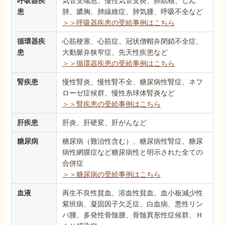
呼吸器疾
気管支喘息、慢性気管支炎、肺結核、じん
患
肺、膿胸、肺線維症、肺気腫、呼吸不全など
＞＞呼吸器疾患の受給事例はこちら
循環器疾
心筋梗塞、心筋症、冠状僧帽弁閉鎖不全症、
患
大動脈弁狭窄症、先天性疾患など
＞＞循環器疾患の受給事例はこちら
腎疾患
慢性腎炎、慢性腎不全、糖尿病性腎症、ネフ
ローゼ症候群、慢性糸球体腎炎など
＞＞腎疾患の受給事例はこちら
肝疾患
肝炎、肝硬変、肝がんなど
糖尿病
糖尿病（難治性含む）、糖尿病性腎症、糖尿
病性網膜症など糖尿病性と明示された全ての
合併症
＞＞糖尿病の受給事例はこちら
血液
再生不良性貧血、溶血性貧血、血小板減少性
紫班病、凝固因子欠乏症、白血病、悪性リン
パ腫、多発性骨髄腫、骨髄異形性症候群、Ｈ