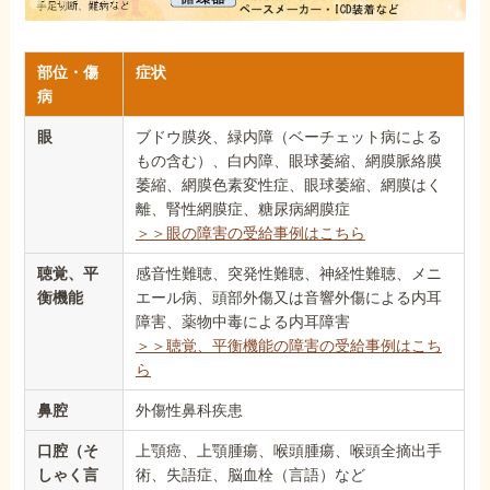
部位・傷
症状
病
眼
ブドウ膜炎、緑内障（ベーチェット病による
もの含む）、白内障、眼球萎縮、網膜脈絡膜
萎縮、網膜色素変性症、眼球萎縮、網膜はく
離、腎性網膜症、糖尿病網膜症
＞＞眼の障害の受給事例はこちら
聴覚、平
感音性難聴、突発性難聴、神経性難聴、メニ
衡機能
エール病、頭部外傷又は音響外傷による内耳
障害、薬物中毒による内耳障害
＞＞聴覚、平衡機能の障害の受給事例はこち
ら
鼻腔
外傷性鼻科疾患
口腔（そ
上顎癌、上顎腫瘍、喉頭腫瘍、喉頭全摘出手
しゃく言
術、失語症、脳血栓（言語）など