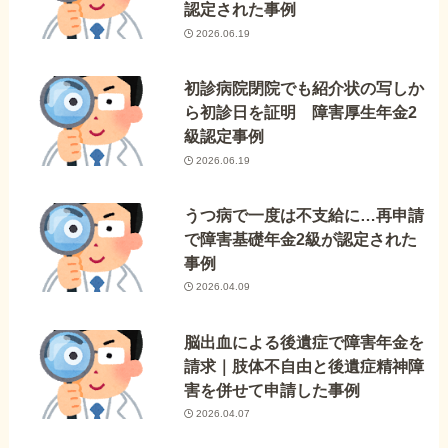
認定された事例
2026.06.19
初診病院閉院でも紹介状の写しか
ら初診日を証明 障害厚生年金2
級認定事例
2026.06.19
うつ病で一度は不支給に…再申請
で障害基礎年金2級が認定された
事例
2026.04.09
脳出血による後遺症で障害年金を
請求｜肢体不自由と後遺症精神障
害を併せて申請した事例
2026.04.07