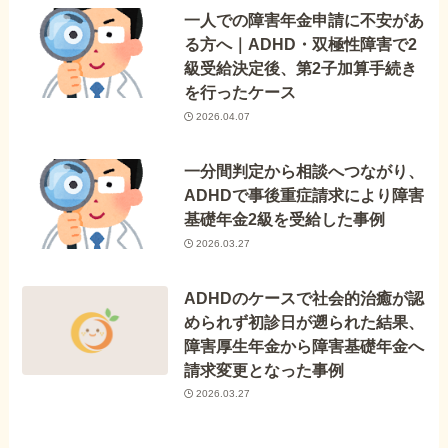
一人での障害年金申請に不安があ
る方へ｜ADHD・双極性障害で2
級受給決定後、第2子加算手続き
を行ったケース
2026.04.07
一分間判定から相談へつながり、
ADHDで事後重症請求により障害
基礎年金2級を受給した事例
2026.03.27
ADHDのケースで社会的治癒が認
められず初診日が遡られた結果、
障害厚生年金から障害基礎年金へ
請求変更となった事例
2026.03.27