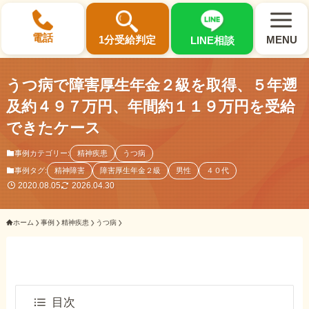
×
電話
1分受給判定
MENU
LINE相談
うつ病で障害厚生年金２級を取得、５年遡
及約４９７万円、年間約１１９万円を受給
できたケース
選ばれる3つの理由
事例カテゴリー:
精神疾患
うつ病
事例タグ:
精神障害
障害厚生年金２級
男性
４０代
初回相談料0円・受給後報酬型
2020.08.05
2026.04.30
サポート料金について
ホーム
事例
精神疾患
うつ病
県内 No.1 の豊富な知識と経験
ご相談事例をみる
目次