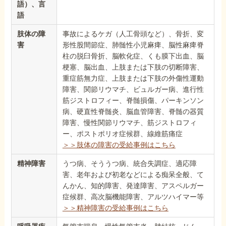
語）、言
語
肢体の障
事故によるケガ（人工骨頭など）、骨折、変
害
形性股間節症、肺髄性小児麻痺、脳性麻痺脊
柱の脱臼骨折、脳軟化症、くも膜下出血、脳
梗塞、脳出血、上肢または下肢の切断障害、
重症筋無力症、上肢または下肢の外傷性運動
障害、関節リウマチ、ビュルガー病、進行性
筋ジストロフィー、脊髄損傷、パーキンソン
病、硬直性脊髄炎、脳血管障害、脊髄の器質
障害、慢性関節リウマチ、筋ジストロフィ
ー、ポストポリオ症候群、線維筋痛症
＞＞肢体の障害の受給事例はこちら
精神障害
うつ病、そううつ病、統合失調症、適応障
害、老年および初老などによる痴呆全般、て
んかん、知的障害、発達障害、アスペルガー
症候群、高次脳機能障害、アルツハイマー等
＞＞精神障害の受給事例はこちら