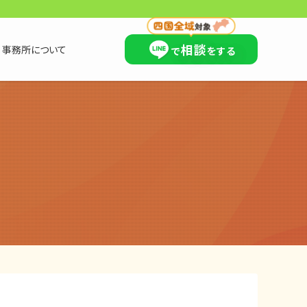
×
相談
事務所について
で
をする