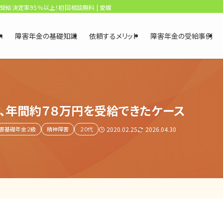
、受給決定率95％以上！初回相談無料 | 愛媛・松山障害年金相談センター
へ
障害年金の基礎知識
依頼するメリット
障害年金の受給事例
、年間約７８万円を受給できたケース
害基礎年金２級
精神障害
２０代
2020.02.25
2026.04.30