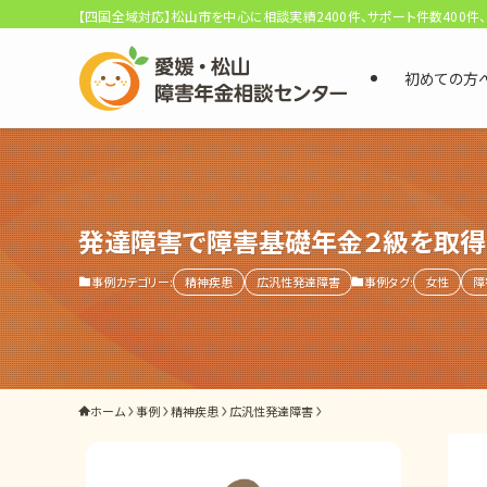
【四国全域対応】松山市を中心に相談実績2400件、サポート件数400件
初めての方
選ばれる3つの理由
初回相談料0円・受給後報酬型
サポート料金について
発達障害で障害基礎年金２級を取得
事例カテゴリー:
精神疾患
広汎性発達障害
事例タグ:
女性
障
県内 No.1 の豊富な知識と経験
ご相談事例をみる
外出困難でもOK
ホーム
事例
精神疾患
広汎性発達障害
非対面で申請できる