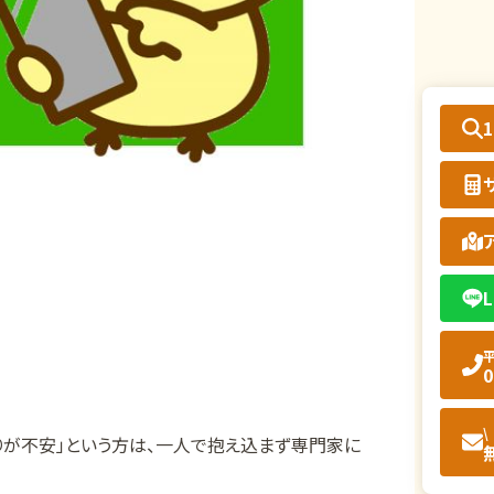
L
平
0
\
りが不安」という方は、一人で抱え込まず専門家に