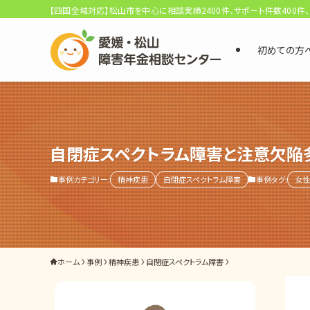
【四国全域対応】松山市を中心に相談実績2400件、サポート件数400件
初めての方
選ばれる3つの理由
初回相談料0円・受給後報酬型
サポート料金について
自閉症スペクトラム障害と注意欠陥
事例カテゴリー:
精神疾患
自閉症スペクトラム障害
事例タグ:
女性
県内 No.1 の豊富な知識と経験
ご相談事例をみる
外出困難でもOK
ホーム
事例
精神疾患
自閉症スペクトラム障害
非対面で申請できる