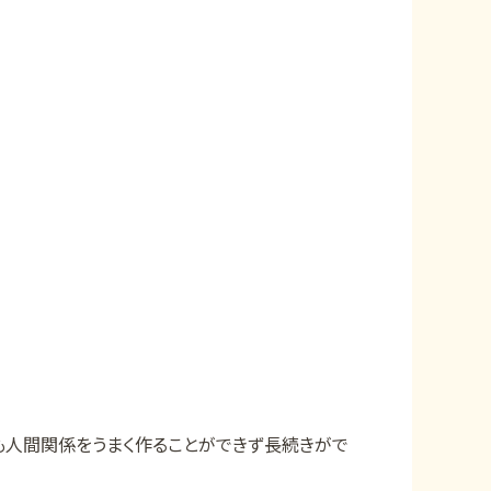
）
。
も人間関係をうまく作ることができず長続きがで