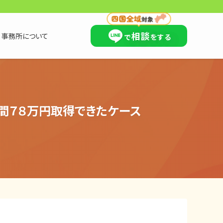
×
相談
事務所について
で
をする
間７８万円取得できたケース