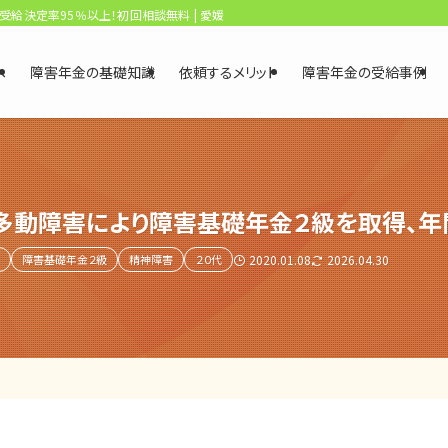
、受給決定率95％以上！初回相談無料 | 愛媛・松山障害年金相談センター
へ
障害年金の基礎知識
依頼するメリット
障害年金の受給事例
多動障害により障害基礎年金２級を取得、年
障害基礎年金２級
精神障害
２０代
2020.01.08
2026.04.30