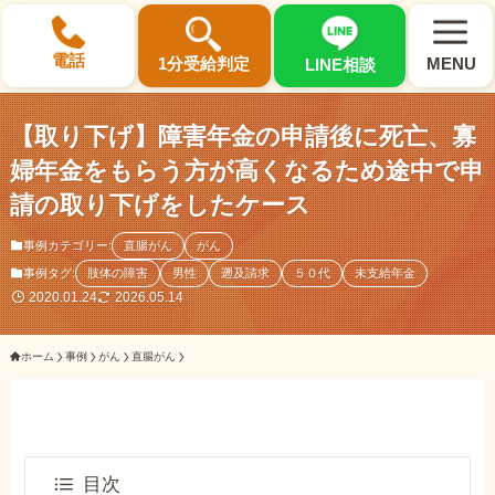
×
電話
1分受給判定
MENU
LINE相談
【取り下げ】障害年金の申請後に死亡、寡
婦年金をもらう方が高くなるため途中で申
請の取り下げをしたケース
選ばれる3つの理由
事例カテゴリー:
直腸がん
がん
事例タグ:
肢体の障害
男性
遡及請求
５０代
未支給年金
初回相談料0円・受給後報酬型
2020.01.24
2026.05.14
サポート料金について
ホーム
事例
がん
直腸がん
県内 No.1 の豊富な知識と経験
ご相談事例をみる
目次