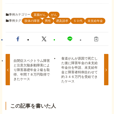
事例カテゴリー:
直腸がん
がん
事例タグ:
肢体の障害
男性
遡及請求
５０代
未支給年金
食道がんが原因で死亡し
自閉症スペクトラム障害
た後に障害年金の未支給
と注意欠陥多動障害によ
年金分を申請、未支給年
り障害基礎年金２級を取
金と障害者特例合わせて
得、年間７８万円取得で
約３４６万円を受給でき
きたケース
たケース
この記事を書いた人