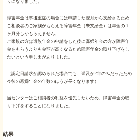
りになりました。
障害年金は事後重症の場合には申請した翌月から支給さるため
他社と何が違うの？
当事務所に
ご相談者のご家族がもらえる障害年金（未支給金）は年金の１
ヶ月分しかもらえません。
依頼する
メリット
ご家族の方は遺族年金の申請をした後に寡婦年金の方が障害年
金をもらうよりも金額が高くなるため障害年金の取り下げをし
たいという申し出がありました。
お電話でのお問い合わせ
089-907-3797
（認定日請求が認められた場合でも、遡及が2年のみだったため
受付時間：平日9:00~18:00
今後の寡婦年金の年数のほうが長くなります）
当センターはご相談者の利益を優先したいため、障害年金の取
り下げをすることになりました。
結果