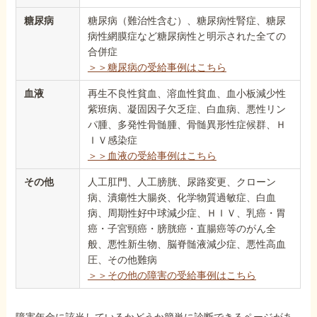
糖尿病
糖尿病（難治性含む）、糖尿病性腎症、糖尿
病性網膜症など糖尿病性と明示された全ての
合併症
＞＞糖尿病の受給事例はこちら
血液
再生不良性貧血、溶血性貧血、血小板減少性
紫班病、凝固因子欠乏症、白血病、悪性リン
パ腫、多発性骨髄腫、骨髄異形性症候群、Ｈ
ＩＶ感染症
＞＞血液の受給事例はこちら
その他
人工肛門、人工膀胱、尿路変更、クローン
病、潰瘍性大腸炎、化学物質過敏症、白血
病、周期性好中球減少症、ＨＩＶ、乳癌・胃
癌・子宮頸癌・膀胱癌・直腸癌等のがん全
般、悪性新生物、脳脊髄液減少症、悪性高血
圧、その他難病
＞＞その他の障害の受給事例はこちら
障害年金に該当しているかどうか簡単に診断できるページがあ