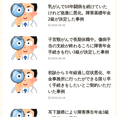
乳がんで10年闘病を続けていた
けれど急激に悪化。障害基礎年金
2級が決定した事例
2025.06.20
子宮頸がんで長期休職中。傷病手
当の支給が終わるころに障害年金
手続きを行い3級が決定した事例
2024.08.29
初診から５年経過し症状悪化、年
金事務所に行ったができる限り早
く手続きをしたいとご契約いただ
いた事例
2024.03.18
耳下腺癌により障害厚生年金3級