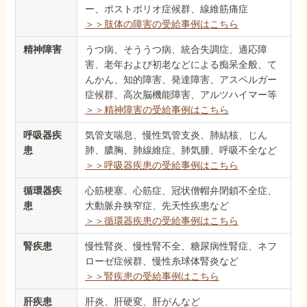
ー、ポストポリオ症候群、線維筋痛症
＞＞肢体の障害の受給事例はこちら
精神障害
うつ病、そううつ病、統合失調症、適応障
害、老年および初老などによる痴呆全般、て
んかん、知的障害、発達障害、アスペルガー
症候群、高次脳機能障害、アルツハイマー等
＞＞精神障害の受給事例はこちら
呼吸器疾
気管支喘息、慢性気管支炎、肺結核、じん
患
肺、膿胸、肺線維症、肺気腫、呼吸不全など
＞＞呼吸器疾患の受給事例はこちら
循環器疾
心筋梗塞、心筋症、冠状僧帽弁閉鎖不全症、
患
大動脈弁狭窄症、先天性疾患など
＞＞循環器疾患の受給事例はこちら
腎疾患
慢性腎炎、慢性腎不全、糖尿病性腎症、ネフ
ローゼ症候群、慢性糸球体腎炎など
＞＞腎疾患の受給事例はこちら
肝疾患
肝炎、肝硬変、肝がんなど