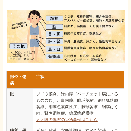
部位・傷
症状
病
眼
ブドウ膜炎、緑内障（ベーチェット病による
もの含む）、白内障、眼球萎縮、網膜脈絡膜
萎縮、網膜色素変性症、眼球萎縮、網膜はく
離、腎性網膜症、糖尿病網膜症
＞＞眼の障害の受給事例はこちら
聴覚、平
感音性難聴、突発性難聴、神経性難聴、メニ