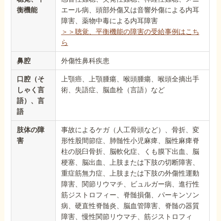
衡機能
エール病、頭部外傷又は音響外傷による内耳
障害、薬物中毒による内耳障害
＞＞聴覚、平衡機能の障害の受給事例はこち
ら
鼻腔
外傷性鼻科疾患
口腔（そ
上顎癌、上顎腫瘍、喉頭腫瘍、喉頭全摘出手
しゃく言
術、失語症、脳血栓（言語）など
語）、言
語
肢体の障
事故によるケガ（人工骨頭など）、骨折、変
害
形性股間節症、肺髄性小児麻痺、脳性麻痺脊
柱の脱臼骨折、脳軟化症、くも膜下出血、脳
梗塞、脳出血、上肢または下肢の切断障害、
重症筋無力症、上肢または下肢の外傷性運動
障害、関節リウマチ、ビュルガー病、進行性
筋ジストロフィー、脊髄損傷、パーキンソン
病、硬直性脊髄炎、脳血管障害、脊髄の器質
障害、慢性関節リウマチ、筋ジストロフィ