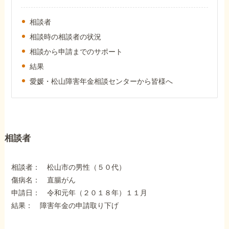
外出困難でもOK
非対面で申請できる
相談者
相談時の相談者の状況
相談から申請までのサポート
ホーム
結果
愛媛・松山障害年金相談センターから皆様へ
障害年金の基礎知識
障害年金の金額
相談者
相談者： 松山市の男性（５０代）
受給事例
傷病名： 直腸がん
申請日： 令和元年（２０１８年）１１月
Q&A・相談事例
結果： 障害年金の申請取り下げ