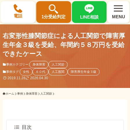
×
電話
1分受給判定
MENU
LINE相談
右変形性膝関節症による人工関節で障害厚
生年金３級を受給、年間約５８万円を受給
できたケース
選ばれる3つの理由
事例カテゴリー:
身体障害
人工関節
事例タグ:
女性
６０代
人工股関
障害厚生年金３級
初回相談料0円・受給後報酬型
2019.11.28
2026.04.30
サポート料金について
ホーム
事例
身体障害
人工関節
県内 No.1 の豊富な知識と経験
ご相談事例をみる
目次