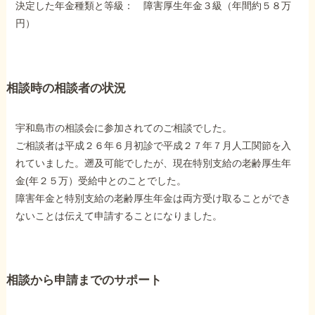
決定した年金種類と等級： 障害厚生年金３級（年間約５８万
障害年金コラム
円）
お知らせ
相談時の相談者の状況
事務所について
宇和島市の相談会に参加されてのご相談でした。
ご相談者は平成２６年６月初診で平成２７年７月人工関節を入
お客様からの感謝のお手紙
れていました。遡及可能でしたが、現在特別支給の老齢厚生年
金(年２５万）受給中とのことでした。
障害年金と特別支給の老齢厚生年金は両方受け取ることができ
サイトマップ
ないことは伝えて申請することになりました。
相談から申請までのサポート
で受給相談をする