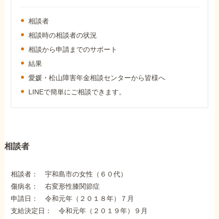
外出困難でもOK
非対面で申請できる
相談者
相談時の相談者の状況
相談から申請までのサポート
ホーム
結果
愛媛・松山障害年金相談センターから皆様へ
LINEで簡単にご相談できます。
障害年金の基礎知識
障害年金の金額
相談者
受給事例
相談者： 宇和島市の女性（６０代）
傷病名： 右変形性膝関節症
Q&A・相談事例
申請日： 令和元年（２０１８年）７月
支給決定日： 令和元年（２０１９年）９月