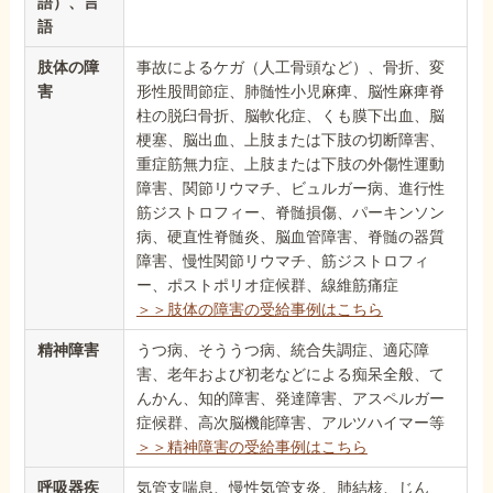
語）、言
語
肢体の障
事故によるケガ（人工骨頭など）、骨折、変
害
形性股間節症、肺髄性小児麻痺、脳性麻痺脊
柱の脱臼骨折、脳軟化症、くも膜下出血、脳
梗塞、脳出血、上肢または下肢の切断障害、
重症筋無力症、上肢または下肢の外傷性運動
障害、関節リウマチ、ビュルガー病、進行性
筋ジストロフィー、脊髄損傷、パーキンソン
病、硬直性脊髄炎、脳血管障害、脊髄の器質
障害、慢性関節リウマチ、筋ジストロフィ
ー、ポストポリオ症候群、線維筋痛症
＞＞肢体の障害の受給事例はこちら
精神障害
うつ病、そううつ病、統合失調症、適応障
害、老年および初老などによる痴呆全般、て
んかん、知的障害、発達障害、アスペルガー
症候群、高次脳機能障害、アルツハイマー等
＞＞精神障害の受給事例はこちら
呼吸器疾
気管支喘息、慢性気管支炎、肺結核、じん