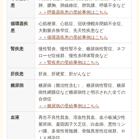
患
肺、膿胸、肺線維症、肺気腫、呼吸不全など
＞＞呼吸器疾患の受給事例はこちら
循環器疾
心筋梗塞、心筋症、冠状僧帽弁閉鎖不全症、
患
大動脈弁狭窄症、先天性疾患など
＞＞循環器疾患の受給事例はこちら
腎疾患
慢性腎炎、慢性腎不全、糖尿病性腎症、ネフ
ローゼ症候群、慢性糸球体腎炎など
＞＞腎疾患の受給事例はこちら
肝疾患
肝炎、肝硬変、肝がんなど
糖尿病
糖尿病（難治性含む）、糖尿病性腎症、糖尿
病性網膜症など糖尿病性と明示された全ての
合併症
＞＞糖尿病の受給事例はこちら
血液
再生不良性貧血、溶血性貧血、血小板減少性
紫班病、凝固因子欠乏症、白血病、悪性リン
パ腫、多発性骨髄腫、骨髄異形性症候群、Ｈ
ＩＶ感染症