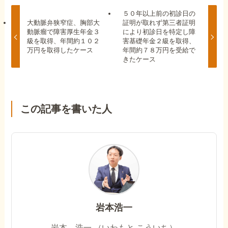
５０年以上前の初診日の
大動脈弁狭窄症、胸部大
証明が取れず第三者証明
動脈瘤で障害厚生年金３
により初診日を特定し障
級を取得、年間約１０２
害基礎年金２級を取得、
万円を取得したケース
年間約７８万円を受給で
きたケース
この記事を書いた人
岩本浩一
岩本 浩一 （いわもと こういち）