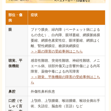
部位・傷
症状
病
眼
ブドウ膜炎、緑内障（ベーチェット病による
もの含む）、白内障、眼球萎縮、網膜脈絡膜
萎縮、網膜色素変性症、眼球萎縮、網膜はく
離、腎性網膜症、糖尿病網膜症
＞＞眼の障害の受給事例はこちら
聴覚、平
感音性難聴、突発性難聴、神経性難聴、メニ
衡機能
エール病、頭部外傷又は音響外傷による内耳
障害、薬物中毒による内耳障害
＞＞聴覚、平衡機能の障害の受給事例はこち
ら
鼻腔
外傷性鼻科疾患
口腔（そ
上顎癌、上顎腫瘍、喉頭腫瘍、喉頭全摘出手
しゃく言
術、失語症、脳血栓（言語）など