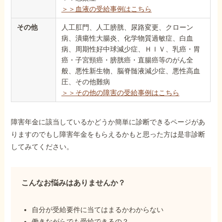
＞＞血液の受給事例はこちら
その他
人工肛門、人工膀胱、尿路変更、クローン
病、潰瘍性大腸炎、化学物質過敏症、白血
病、周期性好中球減少症、ＨＩＶ、乳癌・胃
癌・子宮頸癌・膀胱癌・直腸癌等のがん全
般、悪性新生物、脳脊髄液減少症、悪性高血
圧、その他難病
＞＞その他の障害の受給事例はこちら
障害年金に該当しているかどうか簡単に診断できるページがあ
りますのでもし障害年金をもらえるかもと思った方は是非診断
してみてください。
こんなお悩みはありませんか？
自分が受給要件に当てはまるかわからない
働きながらでも受給できるの？