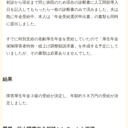
初診から現在まで同じ病院のため現在の診断書に人工関節導入
日を記入してもらったら一枚の診断書のみで済みました。夫は
他社と何が違うの？
既に年金受給中。本人は「年金受給選択申出書」の書類も同時
当事務所に
に提出しました。
依頼する
メリット
すでに特別支給の老齢厚生年金を受給していたので「厚生年金
保険障害者特例・繰上げ調整額請求書」を作成する予定にして
いましたが、その書類は必要ありませんでした。
お電話でのお問い合わせ
089-907-3797
受付時間：平日9:00~18:00
結果
障害厚生年金３級の受給が決定し、年額約５８万円の受給が決
定しました。