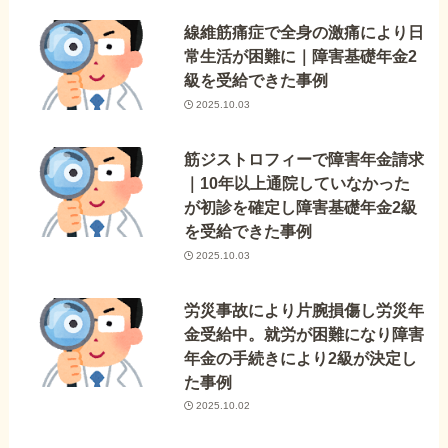
線維筋痛症で全身の激痛により日
常生活が困難に｜障害基礎年金2
級を受給できた事例
2025.10.03
筋ジストロフィーで障害年金請求
｜10年以上通院していなかった
が初診を確定し障害基礎年金2級
を受給できた事例
2025.10.03
労災事故により片腕損傷し労災年
金受給中。就労が困難になり障害
年金の手続きにより2級が決定し
た事例
2025.10.02