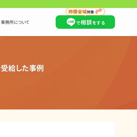
×
相談
事務所について
で
をする
を受給した事例