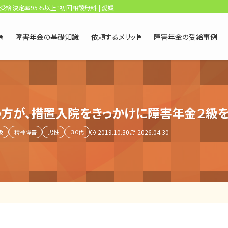
、受給決定率95％以上！初回相談無料 | 愛媛・松山障害年金相談センター
へ
障害年金の基礎知識
依頼するメリット
障害年金の受給事例
方が、措置入院をきっかけに障害年金２級
級
精神障害
男性
３０代
2019.10.30
2026.04.30