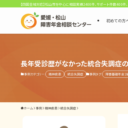
【四国全域対応】松山市を中心に相談実績2400件、サポート件数400件
初めての方
選ばれる3つの理由
初回相談料0円・受給後報酬型
サポート料金について
長年受診歴がなかった統合失調症の
事例カテゴリー:
精神疾患
統合失調症
事例タグ:
障害基礎年金２
県内 No.1 の豊富な知識と経験
ご相談事例をみる
外出困難でもOK
ホーム
事例
精神疾患
統合失調症
非対面で申請できる