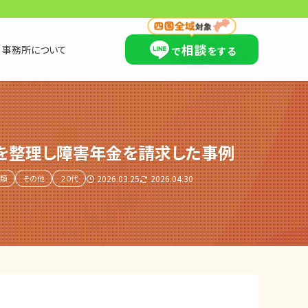
×
相談
事務所について
で
をする
状を整理し障害年金を請求した事例
類
その他
２０代
2026.03.25
2026.04.30