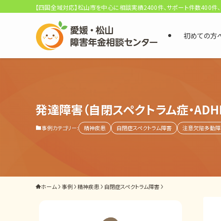
【四国全域対応】松山市を中心に相談実績2400件、サポート件数400件
初めての方
選ばれる3つの理由
初回相談料0円・受給後報酬型
サポート料金について
発達障害（自閉スペクトラム症・AD
事例カテゴリー:
精神疾患
自閉症スペクトラム障害
注意欠陥多動障
県内 No.1 の豊富な知識と経験
ご相談事例をみる
外出困難でもOK
ホーム
事例
精神疾患
自閉症スペクトラム障害
非対面で申請できる