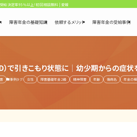
、受給決定率95％以上！初回相談無料 | 愛媛・松山障害年金相談センター
へ
障害年金の基礎知識
依頼するメリット
障害年金の受給事例
HD）で引きこもり状態に｜幼少期からの症
害
事例タグ:
女性
障害基礎年金２級
精神障害
年齢
傷病名
年金の種