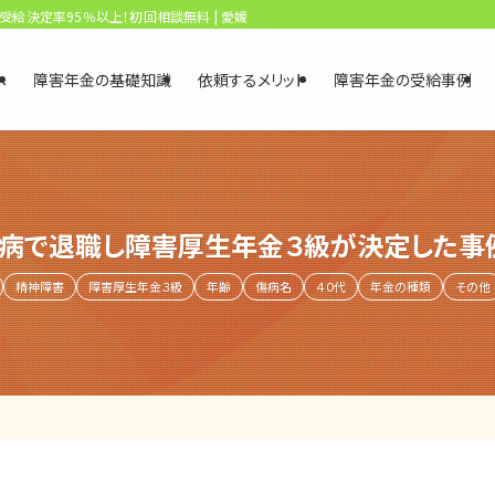
、受給決定率95％以上！初回相談無料 | 愛媛・松山障害年金相談センター
へ
障害年金の基礎知識
依頼するメリット
障害年金の受給事例
病で退職し障害厚生年金３級が決定した事
精神障害
障害厚生年金３級
年齢
傷病名
４０代
年金の種類
その他