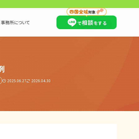
×
相談
事務所について
で
をする
例
2025.06.27
2026.04.30