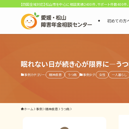
【四国全域対応】松山市を中心に相談実績2400件、サポート件数400件
初めての方
選ばれる3つの理由
初回相談料0円・受給後報酬型
サポート料金について
眠れない日が続き心が限界に―うつ
事例カテゴリー:
精神疾患
うつ病
事例タグ:
女性
一人暮らし
県内 No.1 の豊富な知識と経験
ご相談事例をみる
外出困難でもOK
ホーム
事例
精神疾患
うつ病
非対面で申請できる