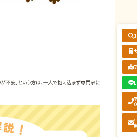
りが不安」という方は、一人で抱え込まず専門家に
L
平
0
\