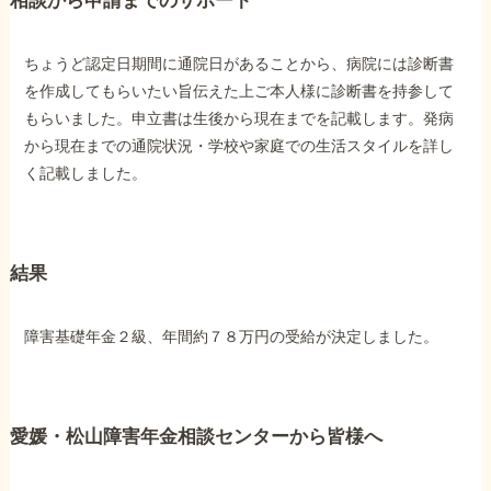
相談から申請までのサポート
他社と何が違うの？
ちょうど認定日期間に通院日があることから、病院には診断書
当事務所に
を作成してもらいたい旨伝えた上ご本人様に診断書を持参して
もらいました。申立書は生後から現在までを記載します。発病
依頼する
メリット
から現在までの通院状況・学校や家庭での生活スタイルを詳し
く記載しました。
お電話でのお問い合わせ
089-907-3797
結果
受付時間：平日9:00~18:00
障害基礎年金２級、年間約７８万円の受給が決定しました。
愛媛・松山障害年金相談センターから皆様へ