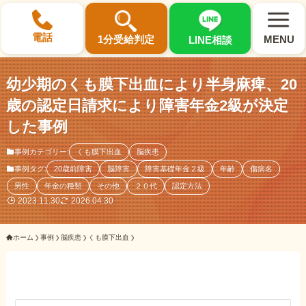
×
電話
1分受給判定
MENU
LINE相談
幼少期のくも膜下出血により半身麻痺、20
歳の認定日請求により障害年金2級が決定
した事例
選ばれる3つの理由
事例カテゴリー:
くも膜下出血
脳疾患
事例タグ:
20歳前障害
脳障害
障害基礎年金２級
年齢
傷病名
初回相談料0円・受給後報酬型
男性
年金の種類
その他
２０代
認定方法
サポート料金について
2023.11.30
2026.04.30
ホーム
事例
脳疾患
くも膜下出血
県内 No.1 の豊富な知識と経験
ご相談事例をみる