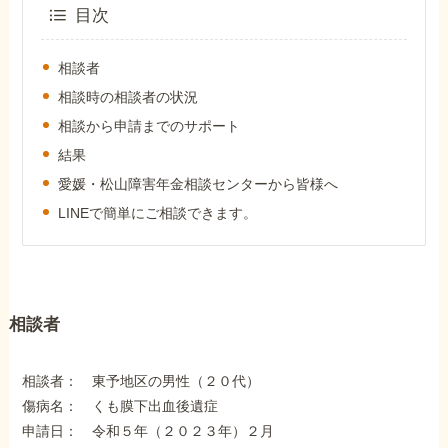
外出困難でもOK
目次
非対面で申請できる
相談者
相談時の相談者の状況
相談から申請までのサポート
ホーム
結果
愛媛・松山障害年金相談センターから皆様へ
障害年金の基礎知識
LINEで簡単にご相談できます。
障害年金の金額
相談者
受給事例
相談者： 東予地区の男性（２０代）
Q&A・相談事例
傷病名： くも膜下出血後遺症
申請日： 令和５年（２０２３年）２月