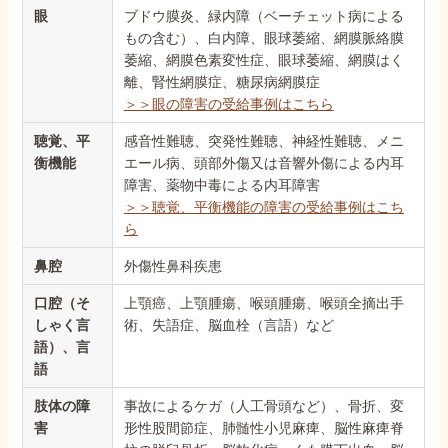
眼
ブドウ膜炎、緑内障（ベーチェット病による
もの含む）、白内障、眼球萎縮、網膜脈絡膜
萎縮、網膜色素変性症、眼球萎縮、網膜はく
離、腎性網膜症、糖尿病網膜症
＞＞眼の障害の受給事例はこちら
聴覚、平
感音性難聴、突発性難聴、神経性難聴、メニ
衡機能
エール病、頭部外傷又は音響外傷による内耳
障害、薬物中毒による内耳障害
＞＞聴覚、平衡機能の障害の受給事例はこち
ら
鼻腔
外傷性鼻科疾患
口腔（そ
上顎癌、上顎腫瘍、喉頭腫瘍、喉頭全摘出手
しゃく言
術、失語症、脳血栓（言語）など
語）、言
語
肢体の障
事故によるケガ（人工骨頭など）、骨折、変
害
形性股間節症、肺髄性小児麻痺、脳性麻痺脊