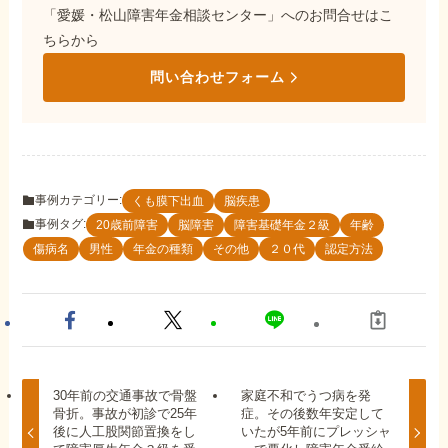
「愛媛・松山障害年金相談センター」へのお問合せはこ
ちらから
問い合わせフォーム
事例カテゴリー:
くも膜下出血
脳疾患
事例タグ:
20歳前障害
脳障害
障害基礎年金２級
年齢
傷病名
男性
年金の種類
その他
２０代
認定方法
30年前の交通事故で骨盤
家庭不和でうつ病を発
骨折。事故が初診で25年
症。その後数年安定して
後に人工股関節置換をし
いたが5年前にプレッシャ