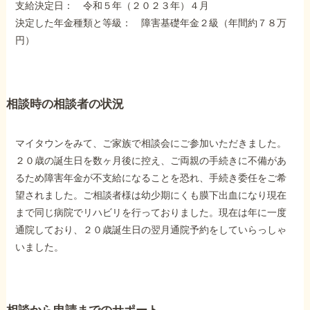
支給決定日： 令和５年（２０２３年）４月
障害年金コラム
決定した年金種類と等級： 障害基礎年金２級（年間約７８万
円）
お知らせ
相談時の相談者の状況
事務所について
マイタウンをみて、ご家族で相談会にご参加いただきました。
お客様からの感謝のお手紙
２０歳の誕生日を数ヶ月後に控え、ご両親の手続きに不備があ
るため障害年金が不支給になることを恐れ、手続き委任をご希
望されました。ご相談者様は幼少期にくも膜下出血になり現在
サイトマップ
まで同じ病院でリハビリを行っておりました。現在は年に一度
通院しており、２０歳誕生日の翌月通院予約をしていらっしゃ
いました。
で受給相談をする