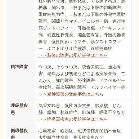
柱の脱臼骨折、脳軟化症、くも膜下出血、脳
梗塞、脳出血、上肢または下肢の切断障害、
重症筋無力症、上肢または下肢の外傷性運動
障害、関節リウマチ、ビュルガー病、進行性
筋ジストロフィー、脊髄損傷、パーキンソン
病、硬直性脊髄炎、脳血管障害、脊髄の器質
障害、慢性関節リウマチ、筋ジストロフィ
ー、ポストポリオ症候群、線維筋痛症
＞＞肢体の障害の受給事例はこちら
精神障害
うつ病、そううつ病、統合失調症、適応障
害、老年および初老などによる痴呆全般、て
んかん、知的障害、発達障害、アスペルガー
症候群、高次脳機能障害、アルツハイマー等
＞＞精神障害の受給事例はこちら
呼吸器疾
気管支喘息、慢性気管支炎、肺結核、じん
患
肺、膿胸、肺線維症、肺気腫、呼吸不全など
＞＞呼吸器疾患の受給事例はこちら
循環器疾
心筋梗塞、心筋症、冠状僧帽弁閉鎖不全症、
患
大動脈弁狭窄症、先天性疾患など