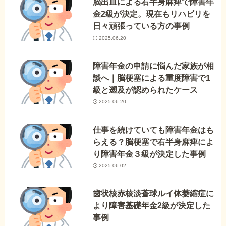
脳出血による右半身麻痺で障害年
金2級が決定。現在もリハビリを
日々頑張っている方の事例
2025.06.20
障害年金の申請に悩んだ家族が相
談へ｜脳梗塞による重度障害で1
級と遡及が認められたケース
2025.06.20
仕事を続けていても障害年金はも
らえる？脳梗塞で右半身麻痺によ
り障害年金３級が決定した事例
2025.06.02
歯状核赤核淡蒼球ルイ体萎縮症に
より障害基礎年金2級が決定した
事例