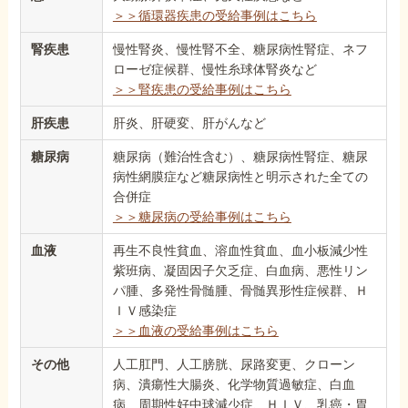
＞＞循環器疾患の受給事例はこちら
腎疾患
慢性腎炎、慢性腎不全、糖尿病性腎症、ネフ
ローゼ症候群、慢性糸球体腎炎など
＞＞腎疾患の受給事例はこちら
肝疾患
肝炎、肝硬変、肝がんなど
糖尿病
糖尿病（難治性含む）、糖尿病性腎症、糖尿
病性網膜症など糖尿病性と明示された全ての
合併症
＞＞糖尿病の受給事例はこちら
血液
再生不良性貧血、溶血性貧血、血小板減少性
紫班病、凝固因子欠乏症、白血病、悪性リン
パ腫、多発性骨髄腫、骨髄異形性症候群、Ｈ
ＩＶ感染症
＞＞血液の受給事例はこちら
その他
人工肛門、人工膀胱、尿路変更、クローン
病、潰瘍性大腸炎、化学物質過敏症、白血
病、周期性好中球減少症、ＨＩＶ、乳癌・胃