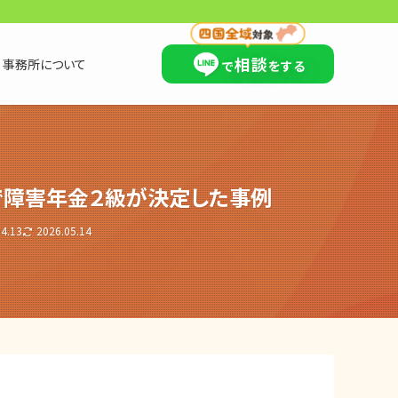
×
相談
事務所について
で
をする
で障害年金２級が決定した事例
04.13
2026.05.14