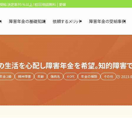
、受給決定率95％以上！初回相談無料 | 愛媛・松山障害年金相談センター
へ
障害年金の基礎知識
依頼するメリット
障害年金の受給事例
の生活を心配し障害年金を希望。知的障害
年金２級
精神障害
年齢
傷病名
４０代
年金の種類
その他
2023.