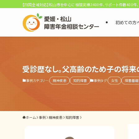
【四国全域対応】松山市を中心に相談実績2400件、サポート件数400件
初めての方
選ばれる3つの理由
初回相談料0円・受給後報酬型
サポート料金について
受診歴なし。父高齢のため子の将来
事例カテゴリー:
精神疾患
知的障害
事例タグ:
女性
障害基礎
県内 No.1 の豊富な知識と経験
ご相談事例をみる
外出困難でもOK
ホーム
事例
精神疾患
知的障害
非対面で申請できる