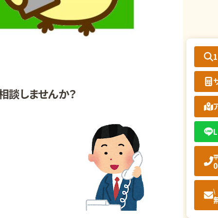
相談しませんか？
L
平
0
\