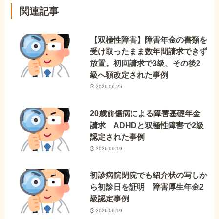
関連記事
【双極性障害】障害年金の書類を
受け取ったまま数年間請求できず
放置。初回請求で3級、その後2
級へ額改定された事例
2026.06.25
20歳前傷病による障害基礎年金
請求 ADHDと双極性障害で2級
認定された事例
2026.06.19
初診病院閉院でも紹介状の写しか
ら初診日を証明 障害厚生年金2
級認定事例
2026.06.19