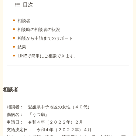
外出困難でもOK
目次
非対面で申請できる
相談者
相談時の相談者の状況
相談から申請までのサポート
ホーム
結果
LINEで簡単にご相談できます。
障害年金の基礎知識
障害年金の金額
相談者
受給事例
相談者： 愛媛県中予地区の女性（４０代）
傷病名： 「うつ病」
Q&A・相談事例
申請日： 令和４年（２０２２年）２月
支給決定日： 令和４年（２０２２年）４月