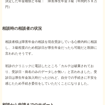
決定した年金種類と等級： 障害厚生年金３級（年間約５８万
障害年金コラム
円）
お知らせ
相談時の相談者の状況
事務所について
相談者様は障害年金の相談を現在受診している心療内科に相談
し、３級程度のため初診日が厚生年金だったら可能だと医師に
お客様からの感謝のお手紙
言われたそうです。
初診のクリニックに電話したところ「カルテは破棄されてお
サイトマップ
り、受診日・病名のみのデータしか無い」と言われました。受
診日は厚生年金加入時だったけれど、自分での手続きに不安を
感じたため手続き委任をしていただくことになりました。
で受給相談をする
相談から申請までのサポート