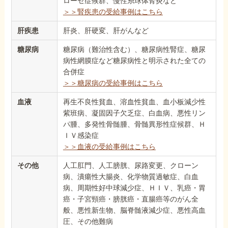
ローゼ症候群、慢性糸球体腎炎など
＞＞腎疾患の受給事例はこちら
肝疾患
肝炎、肝硬変、肝がんなど
糖尿病
糖尿病（難治性含む）、糖尿病性腎症、糖尿
病性網膜症など糖尿病性と明示された全ての
合併症
＞＞糖尿病の受給事例はこちら
血液
再生不良性貧血、溶血性貧血、血小板減少性
紫班病、凝固因子欠乏症、白血病、悪性リン
パ腫、多発性骨髄腫、骨髄異形性症候群、Ｈ
ＩＶ感染症
＞＞血液の受給事例はこちら
その他
人工肛門、人工膀胱、尿路変更、クローン
病、潰瘍性大腸炎、化学物質過敏症、白血
病、周期性好中球減少症、ＨＩＶ、乳癌・胃
癌・子宮頸癌・膀胱癌・直腸癌等のがん全
般、悪性新生物、脳脊髄液減少症、悪性高血
圧、その他難病