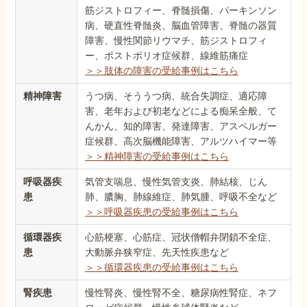
筋ジストロフィー、脊髄損傷、パーキンソン
病、硬直性脊髄炎、脳血管障害、脊髄の器質
障害、慢性関節リウマチ、筋ジストロフィ
ー、ポストポリオ症候群、線維筋痛症
＞＞肢体の障害の受給事例はこちら
精神障害
うつ病、そううつ病、統合失調症、適応障
害、老年および初老などによる痴呆全般、て
んかん、知的障害、発達障害、アスペルガー
症候群、高次脳機能障害、アルツハイマー等
＞＞精神障害の受給事例はこちら
呼吸器疾
気管支喘息、慢性気管支炎、肺結核、じん
患
肺、膿胸、肺線維症、肺気腫、呼吸不全など
＞＞呼吸器疾患の受給事例はこちら
循環器疾
心筋梗塞、心筋症、冠状僧帽弁閉鎖不全症、
患
大動脈弁狭窄症、先天性疾患など
＞＞循環器疾患の受給事例はこちら
腎疾患
慢性腎炎、慢性腎不全、糖尿病性腎症、ネフ