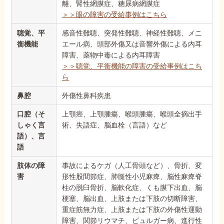
離、腎性網膜症、糖尿病網膜症
＞＞眼の障害の受給事例はこちら
聴覚、平
感音性難聴、突発性難聴、神経性難聴、メニ
衡機能
エール病、頭部外傷又は音響外傷による内耳
障害、薬物中毒による内耳障害
＞＞聴覚、平衡機能の障害の受給事例はこち
ら
鼻腔
外傷性鼻科疾患
口腔（そ
上顎癌、上顎腫瘍、喉頭腫瘍、喉頭全摘出手
しゃく言
術、失語症、脳血栓（言語）など
語）、言
語
肢体の障
事故によるケガ（人工骨頭など）、骨折、変
害
形性股間節症、肺髄性小児麻痺、脳性麻痺脊
柱の脱臼骨折、脳軟化症、くも膜下出血、脳
梗塞、脳出血、上肢または下肢の切断障害、
重症筋無力症、上肢または下肢の外傷性運動
障害、関節リウマチ、ビュルガー病、進行性