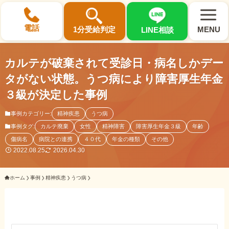
×
電話
1分受給判定
MENU
LINE相談
カルテが破棄されて受診日・病名しかデー
タがない状態。うつ病により障害厚生年金
３級が決定した事例
選ばれる3つの理由
事例カテゴリー:
精神疾患
うつ病
事例タグ:
カルテ廃棄
女性
精神障害
障害厚生年金３級
年齢
初回相談料0円・受給後報酬型
傷病名
病院との連携
４０代
年金の種類
その他
サポート料金について
2022.08.25
2026.04.30
ホーム
事例
精神疾患
うつ病
県内 No.1 の豊富な知識と経験
ご相談事例をみる