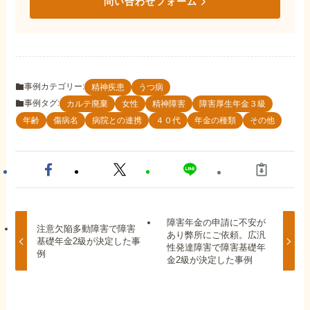
問い合わせフォーム
事例カテゴリー:
精神疾患
うつ病
事例タグ:
カルテ廃棄
女性
精神障害
障害厚生年金３級
年齢
傷病名
病院との連携
４０代
年金の種類
その他
障害年金の申請に不安が
注意欠陥多動障害で障害
あり弊所にご依頼。広汎
基礎年金2級が決定した事
性発達障害で障害基礎年
例
金2級が決定した事例