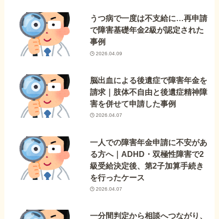
うつ病で一度は不支給に…再申請
で障害基礎年金2級が認定された
事例
2026.04.09
脳出血による後遺症で障害年金を
請求｜肢体不自由と後遺症精神障
害を併せて申請した事例
2026.04.07
一人での障害年金申請に不安があ
る方へ｜ADHD・双極性障害で2
級受給決定後、第2子加算手続き
を行ったケース
2026.04.07
一分間判定から相談へつながり、