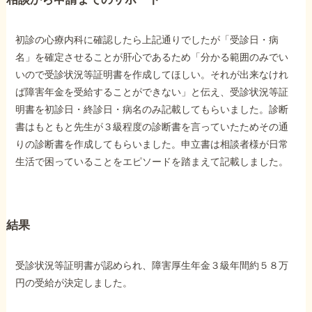
初診の心療内科に確認したら上記通りでしたが「受診日・病
他社と何が違うの？
当事務所に
名」を確定させることが肝心であるため「分かる範囲のみでい
いので受診状況等証明書を作成してほしい。それが出来なけれ
依頼する
メリット
ば障害年金を受給することができない」と伝え、受診状況等証
明書を初診日・終診日・病名のみ記載してもらいました。診断
書はもともと先生が３級程度の診断書を言っていたためその通
お電話でのお問い合わせ
りの診断書を作成してもらいました。申立書は相談者様が日常
089-907-3797
生活で困っていることをエピソードを踏まえて記載しました。
受付時間：平日9:00~18:00
結果
受診状況等証明書が認められ、障害厚生年金３級年間約５８万
円の受給が決定しました。