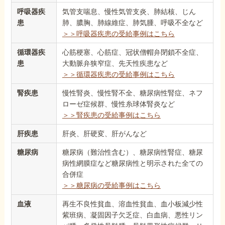
呼吸器疾
気管支喘息、慢性気管支炎、肺結核、じん
患
肺、膿胸、肺線維症、肺気腫、呼吸不全など
＞＞呼吸器疾患の受給事例はこちら
循環器疾
心筋梗塞、心筋症、冠状僧帽弁閉鎖不全症、
患
大動脈弁狭窄症、先天性疾患など
＞＞循環器疾患の受給事例はこちら
腎疾患
慢性腎炎、慢性腎不全、糖尿病性腎症、ネフ
ローゼ症候群、慢性糸球体腎炎など
＞＞腎疾患の受給事例はこちら
肝疾患
肝炎、肝硬変、肝がんなど
糖尿病
糖尿病（難治性含む）、糖尿病性腎症、糖尿
病性網膜症など糖尿病性と明示された全ての
合併症
＞＞糖尿病の受給事例はこちら
血液
再生不良性貧血、溶血性貧血、血小板減少性
紫班病、凝固因子欠乏症、白血病、悪性リン