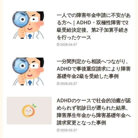
一人での障害年金申請に不安があ
る方へ｜ADHD・双極性障害で2
級受給決定後、第2子加算手続き
を行ったケース
2026.04.07
一分間判定から相談へつながり、
ADHDで事後重症請求により障害
基礎年金2級を受給した事例
2026.03.27
ADHDのケースで社会的治癒が認
められず初診日が遡られた結果、
障害厚生年金から障害基礎年金へ
請求変更となった事例
2026.03.27