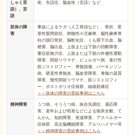
しゃく言
術、失語症、脳血栓（言語）など
語）、言
語
肢体の障
事故によるケガ（人工骨頭など）、骨折、変
害
形性股間節症、肺髄性小児麻痺、脳性麻痺脊
柱の脱臼骨折、脳軟化症、くも膜下出血、脳
梗塞、脳出血、上肢または下肢の切断障害、
重症筋無力症、上肢または下肢の外傷性運動
障害、関節リウマチ、ビュルガー病、進行性
筋ジストロフィー、脊髄損傷、パーキンソン
病、硬直性脊髄炎、脳血管障害、脊髄の器質
障害、慢性関節リウマチ、筋ジストロフィ
ー、ポストポリオ症候群、線維筋痛症
＞＞肢体の障害の受給事例はこちら
精神障害
うつ病、そううつ病、統合失調症、適応障
害、老年および初老などによる痴呆全般、て
んかん、知的障害、発達障害、アスペルガー
症候群、高次脳機能障害、アルツハイマー等
＞＞精神障害の受給事例はこちら