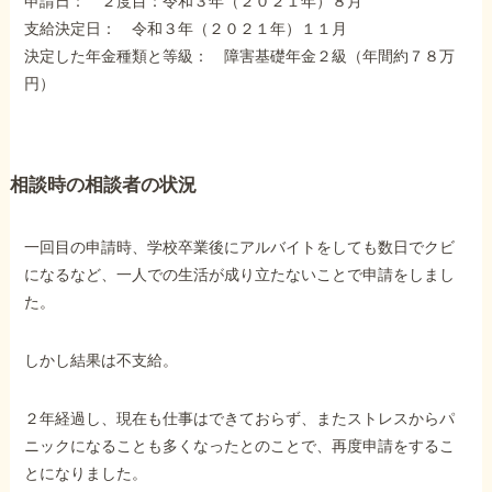
申請日： ２度目：令和３年（２０２１年）８月
障害年金コラム
支給決定日： 令和３年（２０２１年）１１月
決定した年金種類と等級： 障害基礎年金２級（年間約７８万
円）
お知らせ
事務所について
相談時の相談者の状況
お客様からの感謝のお手紙
一回目の申請時、学校卒業後にアルバイトをしても数日でクビ
になるなど、一人での生活が成り立たないことで申請をしまし
た。
サイトマップ
しかし結果は不支給。
２年経過し、現在も仕事はできておらず、またストレスからパ
ニックになることも多くなったとのことで、再度申請をするこ
で受給相談をする
とになりました。