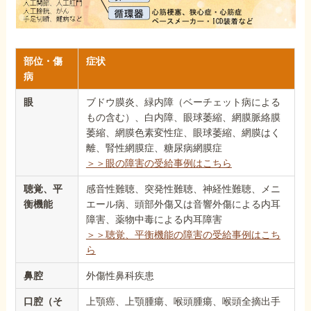
部位・傷
症状
病
眼
ブドウ膜炎、緑内障（ベーチェット病による
もの含む）、白内障、眼球萎縮、網膜脈絡膜
萎縮、網膜色素変性症、眼球萎縮、網膜はく
離、腎性網膜症、糖尿病網膜症
＞＞眼の障害の受給事例はこちら
聴覚、平
感音性難聴、突発性難聴、神経性難聴、メニ
衡機能
エール病、頭部外傷又は音響外傷による内耳
障害、薬物中毒による内耳障害
＞＞聴覚、平衡機能の障害の受給事例はこち
ら
鼻腔
外傷性鼻科疾患
口腔（そ
上顎癌、上顎腫瘍、喉頭腫瘍、喉頭全摘出手