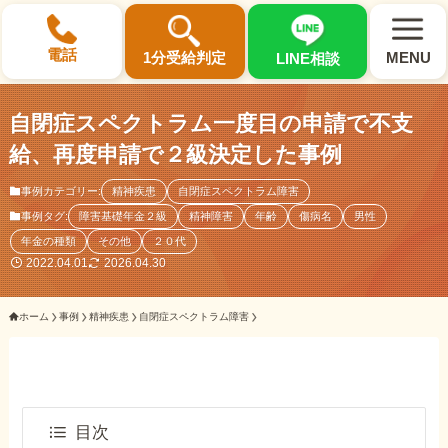
×
電話
1分受給判定
MENU
LINE相談
自閉症スペクトラム一度目の申請で不支
給、再度申請で２級決定した事例
事例カテゴリー:
精神疾患
自閉症スペクトラム障害
選ばれる3つの理由
事例タグ:
障害基礎年金２級
精神障害
年齢
傷病名
男性
年金の種類
その他
２０代
2022.04.01
2026.04.30
初回相談料0円・受給後報酬型
サポート料金について
ホーム
事例
精神疾患
自閉症スペクトラム障害
県内 No.1 の豊富な知識と経験
ご相談事例をみる
目次