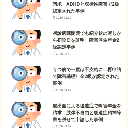
請求 ADHDと双極性障害で2級
認定された事例
2026.06.19
初診病院閉院でも紹介状の写しか
ら初診日を証明 障害厚生年金2
級認定事例
2026.06.19
うつ病で一度は不支給に…再申請
で障害基礎年金2級が認定された
事例
2026.04.09
脳出血による後遺症で障害年金を
請求｜肢体不自由と後遺症精神障
害を併せて申請した事例
2026.04.07