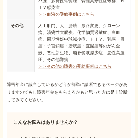
パ腫、多発性骨髄腫、骨髄異形性症候群、Ｈ
ＩＶ感染症
＞＞血液の受給事例はこちら
その他
人工肛門、人工膀胱、尿路変更、クローン
病、潰瘍性大腸炎、化学物質過敏症、白血
病、周期性好中球減少症、ＨＩＶ、乳癌・胃
癌・子宮頸癌・膀胱癌・直腸癌等のがん全
般、悪性新生物、脳脊髄液減少症、悪性高血
圧、その他難病
＞＞その他の障害の受給事例はこちら
障害年金に該当しているかどうか簡単に診断できるページがあ
りますのでもし障害年金をもらえるかもと思った方は是非診断
してみてください。
こんなお悩みはありませんか？