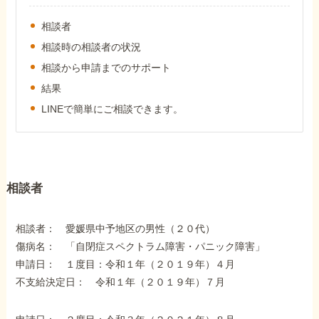
外出困難でもOK
非対面で申請できる
相談者
相談時の相談者の状況
相談から申請までのサポート
結果
ホーム
LINEで簡単にご相談できます。
障害年金の基礎知識
障害年金の金額
相談者
相談者： 愛媛県中予地区の男性（２０代）
受給事例
傷病名： 「自閉症スペクトラム障害・パニック障害」
申請日： １度目：令和１年（２０１９年）４月
Q&A・相談事例
不支給決定日： 令和１年（２０１９年）７月