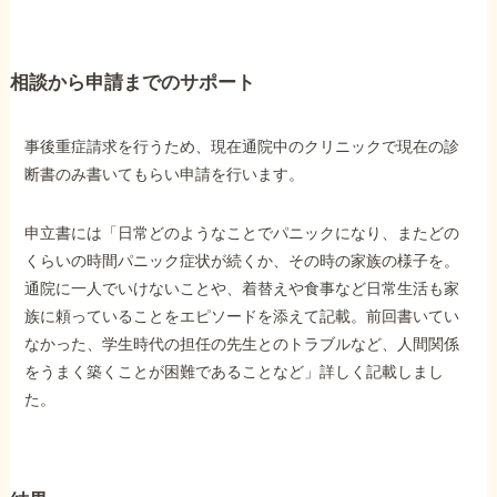
他社と何が違うの？
相談から申請までのサポート
当事務所に
依頼する
メリット
事後重症請求を行うため、現在通院中のクリニックで現在の診
断書のみ書いてもらい申請を行います。
お電話でのお問い合わせ
申立書には「日常どのようなことでパニックになり、またどの
089-907-3797
くらいの時間パニック症状が続くか、その時の家族の様子を。
受付時間：平日9:00~18:00
通院に一人でいけないことや、着替えや食事など日常生活も家
族に頼っていることをエピソードを添えて記載。前回書いてい
なかった、学生時代の担任の先生とのトラブルなど、人間関係
をうまく築くことが困難であることなど」詳しく記載しまし
た。