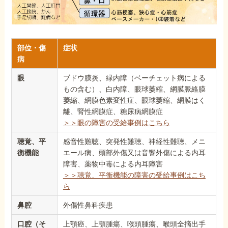
部位・傷
症状
病
眼
ブドウ膜炎、緑内障（ベーチェット病による
もの含む）、白内障、眼球萎縮、網膜脈絡膜
萎縮、網膜色素変性症、眼球萎縮、網膜はく
離、腎性網膜症、糖尿病網膜症
＞＞眼の障害の受給事例はこちら
聴覚、平
感音性難聴、突発性難聴、神経性難聴、メニ
衡機能
エール病、頭部外傷又は音響外傷による内耳
障害、薬物中毒による内耳障害
＞＞聴覚、平衡機能の障害の受給事例はこち
ら
鼻腔
外傷性鼻科疾患
口腔（そ
上顎癌、上顎腫瘍、喉頭腫瘍、喉頭全摘出手