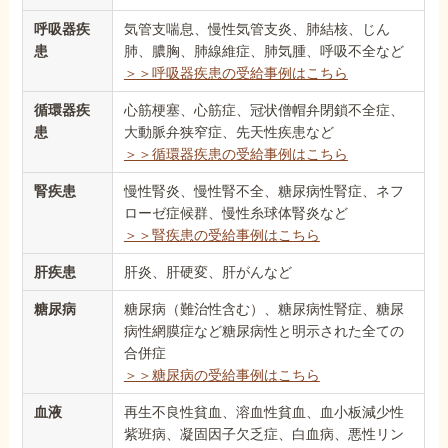
呼吸器疾
気管支喘息、慢性気管支炎、肺結核、じん
患
肺、膿胸、肺線維症、肺気腫、呼吸不全など
＞＞呼吸器疾患の受給事例はこちら
循環器疾
心筋梗塞、心筋症、冠状僧帽弁閉鎖不全症、
患
大動脈弁狭窄症、先天性疾患など
＞＞循環器疾患の受給事例はこちら
腎疾患
慢性腎炎、慢性腎不全、糖尿病性腎症、ネフ
ローゼ症候群、慢性糸球体腎炎など
＞＞腎疾患の受給事例はこちら
肝疾患
肝炎、肝硬変、肝がんなど
糖尿病
糖尿病（難治性含む）、糖尿病性腎症、糖尿
病性網膜症など糖尿病性と明示された全ての
合併症
＞＞糖尿病の受給事例はこちら
血液
再生不良性貧血、溶血性貧血、血小板減少性
紫班病、凝固因子欠乏症、白血病、悪性リン