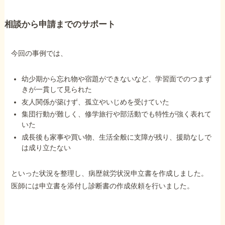
相談から申請までのサポート
他社と何が違うの？
当事務所に
今回の事例では、
依頼する
メリット
幼少期から忘れ物や宿題ができないなど、学習面でのつまず
きが一貫して見られた
お電話でのお問い合わせ
友人関係が築けず、孤立やいじめを受けていた
089-907-3797
集団行動が難しく、修学旅行や部活動でも特性が強く表れて
いた
受付時間：平日9:00~18:00
成長後も家事や買い物、生活全般に支障が残り、援助なしで
は成り立たない
といった状況を整理し、病歴就労状況申立書を作成しました。
医師には申立書を添付し診断書の作成依頼を行いました。