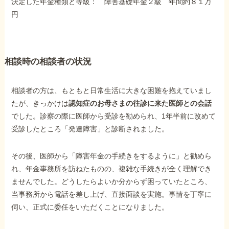
決定した年金種類と等級： 障害基礎年金２級 年間約８１万
障害年金コラム
円
お知らせ
相談時の相談者の状況
事務所について
相談者の方は、もともと日常生活に大きな困難を抱えていまし
たが、きっかけは
認知症のお母さまの往診に来た医師との会話
お客様からの感謝のお手紙
でした。診察の際に医師から受診を勧められ、1年半前に改めて
受診したところ「発達障害」と診断されました。
サイトマップ
その後、医師から「障害年金の手続きをするように」と勧めら
れ、年金事務所を訪ねたものの、複雑な手続きが全く理解でき
ませんでした。どうしたらよいか分からず困っていたところ、
当事務所から電話を差し上げ、直接面談を実施。事情を丁寧に
伺い、正式に委任をいただくことになりました。
で受給相談をする