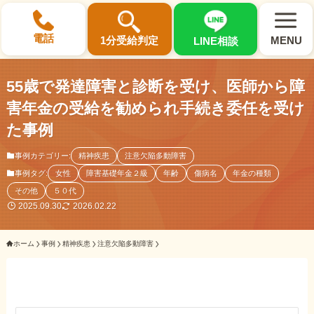
×
電話
1分受給判定
MENU
LINE相談
55歳で発達障害と診断を受け、医師から障
害年金の受給を勧められ手続き委任を受け
た事例
選ばれる3つの理由
事例カテゴリー:
精神疾患
注意欠陥多動障害
事例タグ:
女性
障害基礎年金２級
年齢
傷病名
年金の種類
初回相談料0円・受給後報酬型
その他
５０代
サポート料金について
2025.09.30
2026.02.22
ホーム
事例
精神疾患
注意欠陥多動障害
県内 No.1 の豊富な知識と経験
ご相談事例をみる