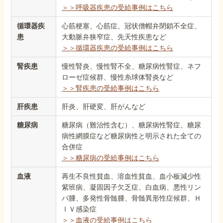
＞＞呼吸器疾患の受給事例はこちら
循環器疾
心筋梗塞、心筋症、冠状僧帽弁閉鎖不全症、
患
大動脈弁狭窄症、先天性疾患など
＞＞循環器疾患の受給事例はこちら
腎疾患
慢性腎炎、慢性腎不全、糖尿病性腎症、ネフ
ローゼ症候群、慢性糸球体腎炎など
＞＞腎疾患の受給事例はこちら
肝疾患
肝炎、肝硬変、肝がんなど
糖尿病
糖尿病（難治性含む）、糖尿病性腎症、糖尿
病性網膜症など糖尿病性と明示された全ての
合併症
＞＞糖尿病の受給事例はこちら
血液
再生不良性貧血、溶血性貧血、血小板減少性
紫班病、凝固因子欠乏症、白血病、悪性リン
パ腫、多発性骨髄腫、骨髄異形性症候群、Ｈ
ＩＶ感染症
＞＞血液の受給事例はこちら