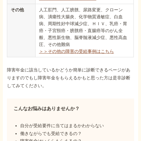
その他
人工肛門、人工膀胱、尿路変更、クローン
病、潰瘍性大腸炎、化学物質過敏症、白血
病、周期性好中球減少症、ＨＩＶ、乳癌・胃
癌・子宮頸癌・膀胱癌・直腸癌等のがん全
般、悪性新生物、脳脊髄液減少症、悪性高血
圧、その他難病
＞＞その他の障害の受給事例はこちら
障害年金に該当しているかどうか簡単に診断できるページがあ
りますのでもし障害年金をもらえるかもと思った方は是非診断
してみてください。
こんなお悩みはありませんか？
自分が受給要件に当てはまるかわからない
働きながらでも受給できるの？