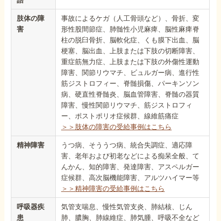
語
肢体の障
事故によるケガ（人工骨頭など）、骨折、変
害
形性股間節症、肺髄性小児麻痺、脳性麻痺脊
柱の脱臼骨折、脳軟化症、くも膜下出血、脳
梗塞、脳出血、上肢または下肢の切断障害、
重症筋無力症、上肢または下肢の外傷性運動
障害、関節リウマチ、ビュルガー病、進行性
筋ジストロフィー、脊髄損傷、パーキンソン
病、硬直性脊髄炎、脳血管障害、脊髄の器質
障害、慢性関節リウマチ、筋ジストロフィ
ー、ポストポリオ症候群、線維筋痛症
＞＞肢体の障害の受給事例はこちら
精神障害
うつ病、そううつ病、統合失調症、適応障
害、老年および初老などによる痴呆全般、て
んかん、知的障害、発達障害、アスペルガー
症候群、高次脳機能障害、アルツハイマー等
＞＞精神障害の受給事例はこちら
呼吸器疾
気管支喘息、慢性気管支炎、肺結核、じん
患
肺、膿胸、肺線維症、肺気腫、呼吸不全など