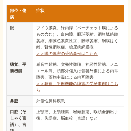
部位・傷
症状
病
眼
ブドウ膜炎、緑内障（ベーチェット病による
もの含む）、白内障、眼球萎縮、網膜脈絡膜
萎縮、網膜色素変性症、眼球萎縮、網膜はく
離、腎性網膜症、糖尿病網膜症
＞＞眼の障害の受給事例はこちら
聴覚、平
感音性難聴、突発性難聴、神経性難聴、メニ
衡機能
エール病、頭部外傷又は音響外傷による内耳
障害、薬物中毒による内耳障害
＞＞聴覚、平衡機能の障害の受給事例はこち
ら
鼻腔
外傷性鼻科疾患
口腔（そ
上顎癌、上顎腫瘍、喉頭腫瘍、喉頭全摘出手
しゃく言
術、失語症、脳血栓（言語）など
語）、言