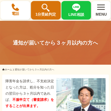
×
電話
1分受給判定
MENU
LINE相談
通知が届いてから３ヶ月以内の方へ
選ばれる3つの理由
初回相談料0円・受給後報酬型
ホーム
通知が届いてから３ヶ月以内の方へ
サポート料金について
障害年金を請求し、不支給決定
となった方は、処分を知った日
県内 No.1 の豊富な知識と経験
の翌日から３ヶ月以内であれ
ご相談事例をみる
ば、
不服申立て（審査請求）を
することが出来ます。