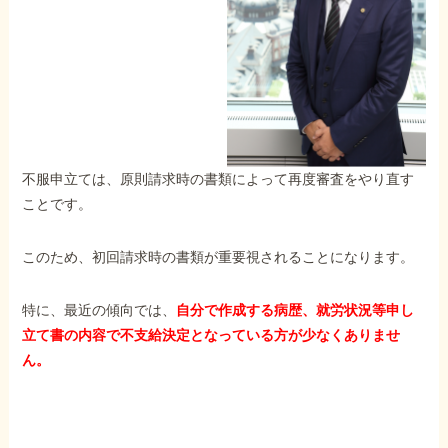
外出困難でもOK
非対面で申請できる
ホーム
不服申立ては、原則請求時の書類によって再度審査をやり直す
障害年金の基礎知識
ことです。
このため、初回請求時の書類が重要視されることになります。
障害年金の金額
特に、最近の傾向では、
自分で作成する病歴、就労状況等申し
受給事例
立て書の内容で不支給決定となっている方が少なくありませ
ん。
Q&A・相談事例