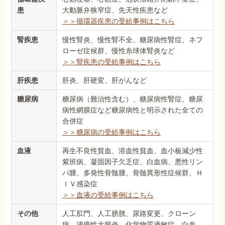
患
大動脈弁狭窄症、先天性疾患など
＞＞循環器疾患の受給事例はこちら
腎疾患
慢性腎炎、慢性腎不全、糖尿病性腎症、ネフ
ローゼ症候群、慢性糸球体腎炎など
＞＞腎疾患の受給事例はこちら
肝疾患
肝炎、肝硬変、肝がんなど
糖尿病
糖尿病（難治性含む）、糖尿病性腎症、糖尿
病性網膜症など糖尿病性と明示された全ての
合併症
＞＞糖尿病の受給事例はこちら
血液
再生不良性貧血、溶血性貧血、血小板減少性
紫班病、凝固因子欠乏症、白血病、悪性リン
パ腫、多発性骨髄腫、骨髄異形性症候群、Ｈ
ＩＶ感染症
＞＞血液の受給事例はこちら
その他
人工肛門、人工膀胱、尿路変更、クローン
病、潰瘍性大腸炎、化学物質過敏症、白血