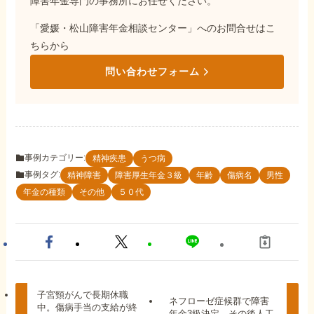
障害年金専門の事務所にお任せください。
「愛媛・松山障害年金相談センター」へのお問合せはこ
ちらから
問い合わせフォーム
事例カテゴリー:
精神疾患
うつ病
事例タグ:
精神障害
障害厚生年金３級
年齢
傷病名
男性
年金の種類
その他
５０代
子宮頸がんで長期休職
ネフローゼ症候群で障害
中。傷病手当の支給が終
年金3級決定。その後人工