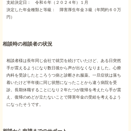
支給決定日： 令和６年（２０２４年）１月
障害年金コラム
決定した年金種類と等級： 障害厚生年金３級（年間約６０万
円）
お知らせ
相談時の相談者の状況
事務所について
相談者様は長年同じ会社で就労を続けていたけど、ある日突然
お客様からの感謝のお手紙
手が震えるようになり数日後から声が出なくなりました。心療
内科を受診したところうつ病と診断され服薬。一旦症状は落ち
着いたけど半年後に同じ状態になったことから違う病院を受
サイトマップ
診。長期休職することになり２年たつが復帰を考えたら手が震
え、復帰のめどが立たないことで障害年金の受給を考えるよう
になったそうです。
で受給相談をする