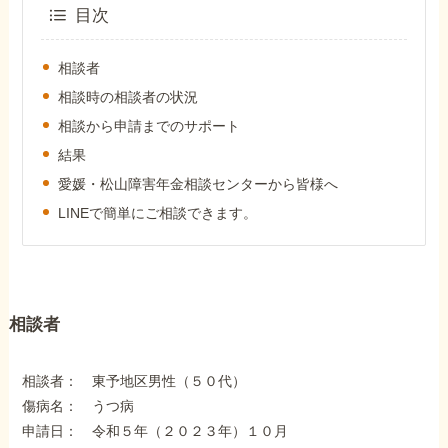
外出困難でもOK
目次
非対面で申請できる
相談者
相談時の相談者の状況
相談から申請までのサポート
ホーム
結果
愛媛・松山障害年金相談センターから皆様へ
障害年金の基礎知識
LINEで簡単にご相談できます。
障害年金の金額
相談者
受給事例
相談者： 東予地区男性（５０代）
Q&A・相談事例
傷病名： うつ病
申請日： 令和５年（２０２３年）１０月