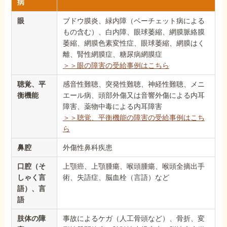
病
眼
ブドウ膜炎、緑内障（ベーチェット病による
もの含む）、白内障、眼球萎縮、網膜脈絡膜
萎縮、網膜色素変性症、眼球萎縮、網膜はく
離、腎性網膜症、糖尿病網膜症
＞＞眼の障害の受給事例はこちら
聴覚、平
感音性難聴、突発性難聴、神経性難聴、メニ
衡機能
エール病、頭部外傷又は音響外傷による内耳
障害、薬物中毒による内耳障害
＞＞聴覚、平衡機能の障害の受給事例はこち
ら
鼻腔
外傷性鼻科疾患
口腔（そ
上顎癌、上顎腫瘍、喉頭腫瘍、喉頭全摘出手
しゃく言
術、失語症、脳血栓（言語）など
語）、言
語
肢体の障
事故によるケガ（人工骨頭など）、骨折、変