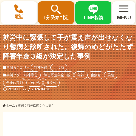
×
電話
1分受給判定
MENU
LINE相談
就労中に緊張して手が震え声が出せなくな
り鬱病と診断された。復帰のめどがたたず
障害年金３級が決定した事例
選ばれる3つの理由
事例カテゴリー:
精神疾患
うつ病
事例タグ:
精神障害
障害厚生年金３級
年齢
傷病名
男性
初回相談料0円・受給後報酬型
年金の種類
その他
５０代
サポート料金について
2024.08.29
2026.04.30
ホーム
事例
精神疾患
うつ病
県内 No.1 の豊富な知識と経験
ご相談事例をみる