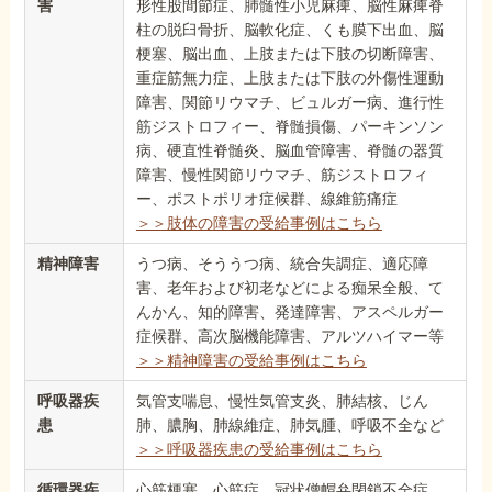
害
形性股間節症、肺髄性小児麻痺、脳性麻痺脊
柱の脱臼骨折、脳軟化症、くも膜下出血、脳
梗塞、脳出血、上肢または下肢の切断障害、
重症筋無力症、上肢または下肢の外傷性運動
障害、関節リウマチ、ビュルガー病、進行性
筋ジストロフィー、脊髄損傷、パーキンソン
病、硬直性脊髄炎、脳血管障害、脊髄の器質
障害、慢性関節リウマチ、筋ジストロフィ
ー、ポストポリオ症候群、線維筋痛症
＞＞肢体の障害の受給事例はこちら
精神障害
うつ病、そううつ病、統合失調症、適応障
害、老年および初老などによる痴呆全般、て
んかん、知的障害、発達障害、アスペルガー
症候群、高次脳機能障害、アルツハイマー等
＞＞精神障害の受給事例はこちら
呼吸器疾
気管支喘息、慢性気管支炎、肺結核、じん
患
肺、膿胸、肺線維症、肺気腫、呼吸不全など
＞＞呼吸器疾患の受給事例はこちら
循環器疾
心筋梗塞、心筋症、冠状僧帽弁閉鎖不全症、