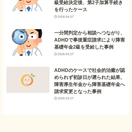
級受給決定後、第2子加算手続き
を行ったケース
2026.04.07
一分間判定から相談へつながり、
ADHDで事後重症請求により障害
基礎年金2級を受給した事例
2026.03.27
ADHDのケースで社会的治癒が認
められず初診日が遡られた結果、
障害厚生年金から障害基礎年金へ
請求変更となった事例
2026.03.27