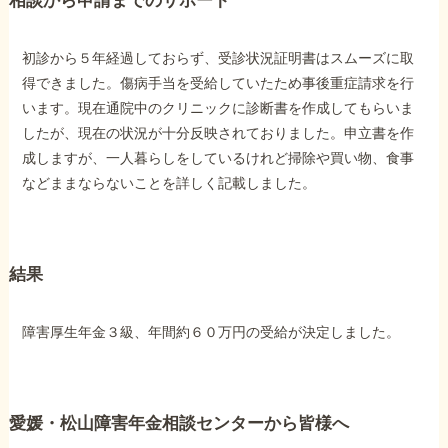
相談から申請までのサポート
他社と何が違うの？
初診から５年経過しておらず、受診状況証明書はスムーズに取
当事務所に
得できました。傷病手当を受給していたため事後重症請求を行
います。現在通院中のクリニックに診断書を作成してもらいま
依頼する
メリット
したが、現在の状況が十分反映されておりました。申立書を作
成しますが、一人暮らしをしているけれど掃除や買い物、食事
などままならないことを詳しく記載しました。
お電話でのお問い合わせ
089-907-3797
受付時間：平日9:00~18:00
結果
障害厚生年金３級、年間約６０万円の受給が決定しました。
愛媛・松山障害年金相談センターから皆様へ