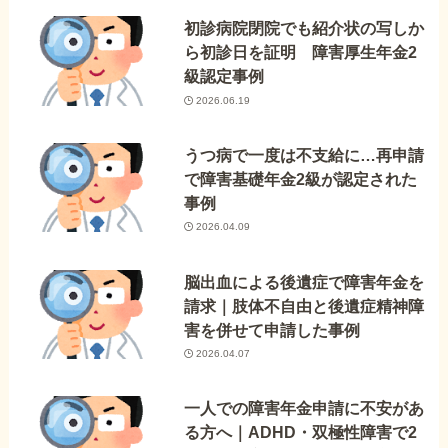
初診病院閉院でも紹介状の写しか
ら初診日を証明 障害厚生年金2
級認定事例
2026.06.19
うつ病で一度は不支給に…再申請
で障害基礎年金2級が認定された
事例
2026.04.09
脳出血による後遺症で障害年金を
請求｜肢体不自由と後遺症精神障
害を併せて申請した事例
2026.04.07
一人での障害年金申請に不安があ
る方へ｜ADHD・双極性障害で2