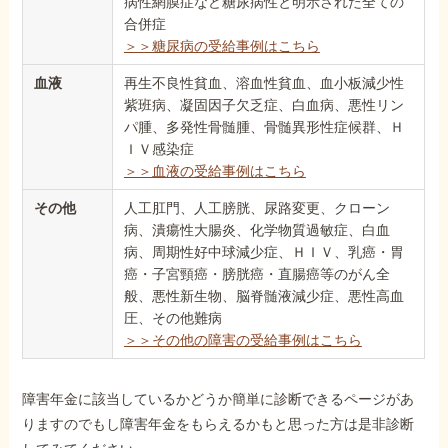
病性網膜症など糖尿病性と明示された全ての
合併症
＞＞糖尿病の受給事例はこちら
血液
再生不良性貧血、溶血性貧血、血小板減少性
紫班病、凝固因子欠乏症、白血病、悪性リン
パ腫、多発性骨髄腫、骨髄異形性症候群、Ｈ
ＩＶ感染症
＞＞血液の受給事例はこちら
その他
人工肛門、人工膀胱、尿路変更、クローン
病、潰瘍性大腸炎、化学物質過敏症、白血
病、周期性好中球減少症、ＨＩＶ、乳癌・胃
癌・子宮頸癌・膀胱癌・直腸癌等のがん全
般、悪性新生物、脳脊髄液減少症、悪性高血
圧、その他難病
＞＞その他の障害の受給事例はこちら
障害年金に該当しているかどうか簡単に診断できるページがあ
りますのでもし障害年金をもらえるかもと思った方は是非診断