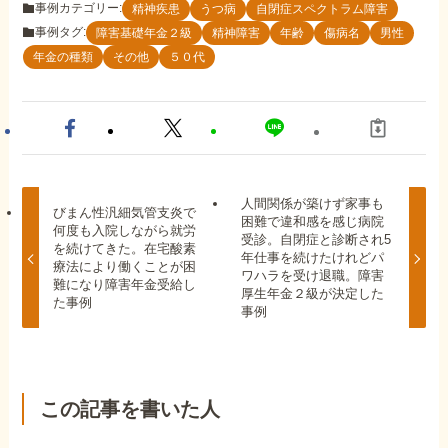
事例カテゴリー:
精神疾患
うつ病
自閉症スペクトラム障害
事例タグ:
障害基礎年金２級
精神障害
年齢
傷病名
男性
年金の種類
その他
５０代
人間関係が築けず家事も
びまん性汎細気管支炎で
困難で違和感を感じ病院
何度も入院しながら就労
受診。自閉症と診断され5
を続けてきた。在宅酸素
年仕事を続けたけれどパ
療法により働くことが困
ワハラを受け退職。障害
難になり障害年金受給し
厚生年金２級が決定した
た事例
事例
この記事を書いた人