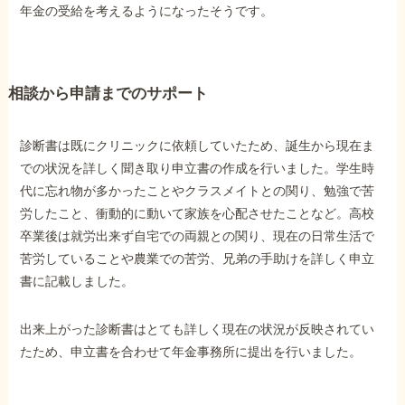
年金の受給を考えるようになったそうです。
他社と何が違うの？
当事務所に
相談から申請までのサポート
依頼する
メリット
診断書は既にクリニックに依頼していたため、誕生から現在ま
での状況を詳しく聞き取り申立書の作成を行いました。学生時
お電話でのお問い合わせ
代に忘れ物が多かったことやクラスメイトとの関り、勉強で苦
089-907-3797
労したこと、衝動的に動いて家族を心配させたことなど。高校
受付時間：平日9:00~18:00
卒業後は就労出来ず自宅での両親との関り、現在の日常生活で
苦労していることや農業での苦労、兄弟の手助けを詳しく申立
書に記載しました。
出来上がった診断書はとても詳しく現在の状況が反映されてい
たため、申立書を合わせて年金事務所に提出を行いました。