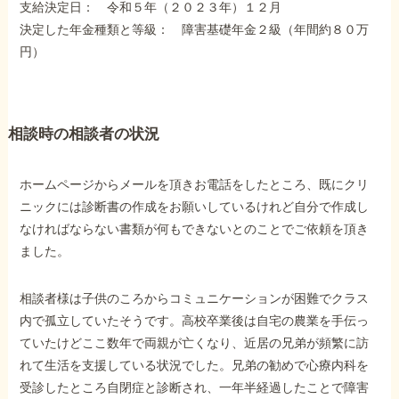
支給決定日： 令和５年（２０２３年）１２月
障害年金コラム
決定した年金種類と等級： 障害基礎年金２級（年間約８０万
円）
お知らせ
相談時の相談者の状況
事務所について
ホームページからメールを頂きお電話をしたところ、既にクリ
お客様からの感謝のお手紙
ニックには診断書の作成をお願いしているけれど自分で作成し
なければならない書類が何もできないとのことでご依頼を頂き
ました。
サイトマップ
相談者様は子供のころからコミュニケーションが困難でクラス
内で孤立していたそうです。高校卒業後は自宅の農業を手伝っ
ていたけどここ数年で両親が亡くなり、近居の兄弟が頻繁に訪
れて生活を支援している状況でした。兄弟の勧めで心療内科を
で受給相談をする
受診したところ自閉症と診断され、一年半経過したことで障害