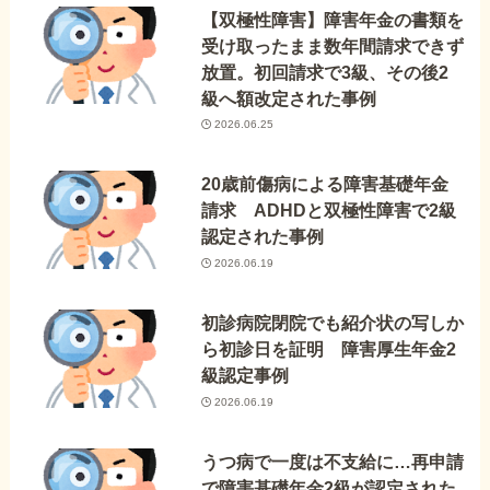
【双極性障害】障害年金の書類を
受け取ったまま数年間請求できず
放置。初回請求で3級、その後2
級へ額改定された事例
2026.06.25
20歳前傷病による障害基礎年金
請求 ADHDと双極性障害で2級
認定された事例
2026.06.19
初診病院閉院でも紹介状の写しか
ら初診日を証明 障害厚生年金2
級認定事例
2026.06.19
うつ病で一度は不支給に…再申請
で障害基礎年金2級が認定された