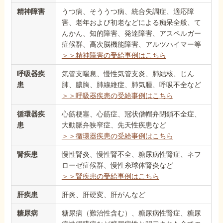
精神障害
うつ病、そううつ病、統合失調症、適応障
害、老年および初老などによる痴呆全般、て
んかん、知的障害、発達障害、アスペルガー
症候群、高次脳機能障害、アルツハイマー等
＞＞精神障害の受給事例はこちら
呼吸器疾
気管支喘息、慢性気管支炎、肺結核、じん
患
肺、膿胸、肺線維症、肺気腫、呼吸不全など
＞＞呼吸器疾患の受給事例はこちら
循環器疾
心筋梗塞、心筋症、冠状僧帽弁閉鎖不全症、
患
大動脈弁狭窄症、先天性疾患など
＞＞循環器疾患の受給事例はこちら
腎疾患
慢性腎炎、慢性腎不全、糖尿病性腎症、ネフ
ローゼ症候群、慢性糸球体腎炎など
＞＞腎疾患の受給事例はこちら
肝疾患
肝炎、肝硬変、肝がんなど
糖尿病
糖尿病（難治性含む）、糖尿病性腎症、糖尿