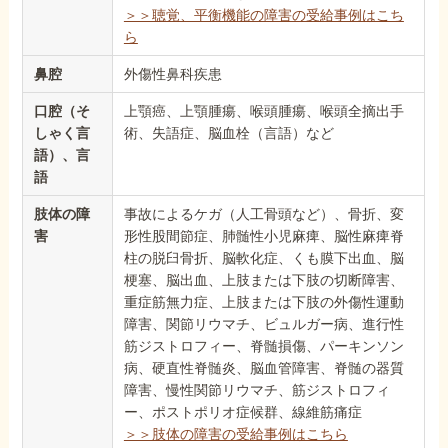
＞＞聴覚、平衡機能の障害の受給事例はこち
ら
鼻腔
外傷性鼻科疾患
口腔（そ
上顎癌、上顎腫瘍、喉頭腫瘍、喉頭全摘出手
しゃく言
術、失語症、脳血栓（言語）など
語）、言
語
肢体の障
事故によるケガ（人工骨頭など）、骨折、変
害
形性股間節症、肺髄性小児麻痺、脳性麻痺脊
柱の脱臼骨折、脳軟化症、くも膜下出血、脳
梗塞、脳出血、上肢または下肢の切断障害、
重症筋無力症、上肢または下肢の外傷性運動
障害、関節リウマチ、ビュルガー病、進行性
筋ジストロフィー、脊髄損傷、パーキンソン
病、硬直性脊髄炎、脳血管障害、脊髄の器質
障害、慢性関節リウマチ、筋ジストロフィ
ー、ポストポリオ症候群、線維筋痛症
＞＞肢体の障害の受給事例はこちら