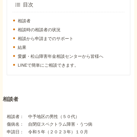
外出困難でもOK
目次
非対面で申請できる
相談者
相談時の相談者の状況
相談から申請までのサポート
ホーム
結果
愛媛・松山障害年金相談センターから皆様へ
障害年金の基礎知識
LINEで簡単にご相談できます。
障害年金の金額
相談者
受給事例
相談者： 中予地区の男性（５０代）
Q&A・相談事例
傷病名： 自閉症スペクトラム障害・うつ病
申請日： 令和５年（２０２３年）１０月