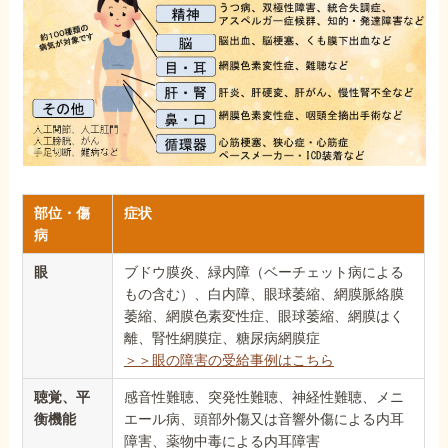
部位・傷
症状
病
眼
ブドウ膜炎、緑内障（ベーチェット病による
もの含む）、白内障、眼球萎縮、網膜脈絡膜
萎縮、網膜色素変性症、眼球萎縮、網膜はく
離、腎性網膜症、糖尿病網膜症
＞＞眼の障害の受給事例はこちら
聴覚、平
感音性難聴、突発性難聴、神経性難聴、メニ
衡機能
エール病、頭部外傷又は音響外傷による内耳
障害、薬物中毒による内耳障害