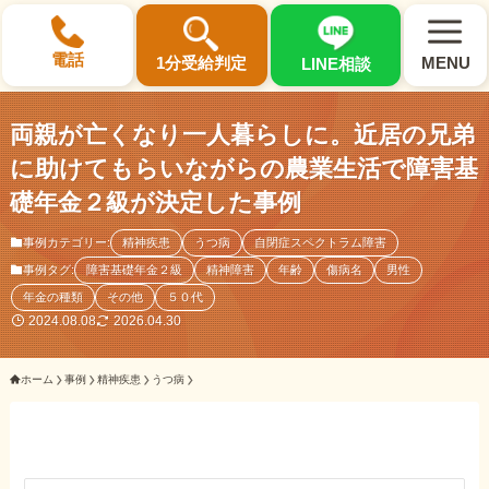
×
電話
1分受給判定
MENU
LINE相談
両親が亡くなり一人暮らしに。近居の兄弟
に助けてもらいながらの農業生活で障害基
礎年金２級が決定した事例
選ばれる3つの理由
事例カテゴリー:
精神疾患
うつ病
自閉症スペクトラム障害
事例タグ:
障害基礎年金２級
精神障害
年齢
傷病名
男性
初回相談料0円・受給後報酬型
年金の種類
その他
５０代
サポート料金について
2024.08.08
2026.04.30
ホーム
事例
精神疾患
うつ病
県内 No.1 の豊富な知識と経験
ご相談事例をみる