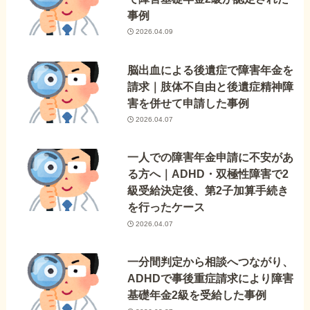
事例
2026.04.09
脳出血による後遺症で障害年金を
請求｜肢体不自由と後遺症精神障
害を併せて申請した事例
2026.04.07
一人での障害年金申請に不安があ
る方へ｜ADHD・双極性障害で2
級受給決定後、第2子加算手続き
を行ったケース
2026.04.07
一分間判定から相談へつながり、
ADHDで事後重症請求により障害
基礎年金2級を受給した事例