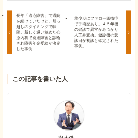
長年「適応障害」で通院
幼少期にファロー四徴症
を続けていたけど、引っ
で手術歴あり。４５年後
越しのタイミングで転
の健診で異常がみつかり
院。新しく通い始めた心
人工弁置換。健診後の受
療内科で発達障害と診断
診日が初診と確定された
され障害年金受給が決定
事例。
した事例
この記事を書いた人