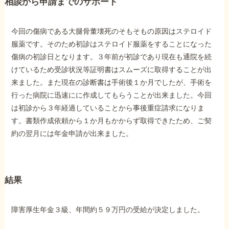
相談から申請までのサポート
他社と何が違うの？
今回の傷病である大腿骨董壊死のそもそもの原因はステロイド
当事務所に
服薬です。そのため初診はステロイド服薬をすることになった
依頼する
メリット
傷病の初診日となります。３年前が初診であり現在も通院を続
けているため受診状況等証明書はスムーズに取得することが出
来ました。また現在の診断書は手術後１か月でしたが、手術を
行った病院に迅速にに作成してもらうことが出来ました。今回
お電話でのお問い合わせ
は初診から３年経過していることから事後重症請求になりま
089-907-3797
す。書類作成依頼から１か月もかからず取得できたため、ご契
受付時間：平日9:00~18:00
約の翌月には年金申請が出来ました。
結果
障害厚生年金３級、年間約５９万円の受給が決定しました。