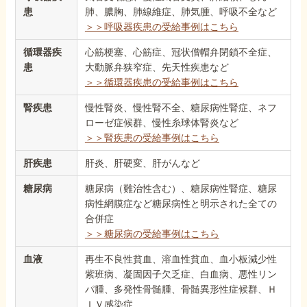
患
肺、膿胸、肺線維症、肺気腫、呼吸不全など
＞＞呼吸器疾患の受給事例はこちら
循環器疾
心筋梗塞、心筋症、冠状僧帽弁閉鎖不全症、
患
大動脈弁狭窄症、先天性疾患など
＞＞循環器疾患の受給事例はこちら
腎疾患
慢性腎炎、慢性腎不全、糖尿病性腎症、ネフ
ローゼ症候群、慢性糸球体腎炎など
＞＞腎疾患の受給事例はこちら
肝疾患
肝炎、肝硬変、肝がんなど
糖尿病
糖尿病（難治性含む）、糖尿病性腎症、糖尿
病性網膜症など糖尿病性と明示された全ての
合併症
＞＞糖尿病の受給事例はこちら
血液
再生不良性貧血、溶血性貧血、血小板減少性
紫班病、凝固因子欠乏症、白血病、悪性リン
パ腫、多発性骨髄腫、骨髄異形性症候群、Ｈ
ＩＶ感染症