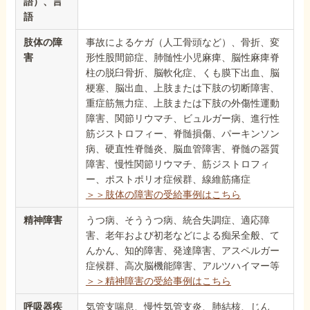
語）、言
語
肢体の障
事故によるケガ（人工骨頭など）、骨折、変
害
形性股間節症、肺髄性小児麻痺、脳性麻痺脊
柱の脱臼骨折、脳軟化症、くも膜下出血、脳
梗塞、脳出血、上肢または下肢の切断障害、
重症筋無力症、上肢または下肢の外傷性運動
障害、関節リウマチ、ビュルガー病、進行性
筋ジストロフィー、脊髄損傷、パーキンソン
病、硬直性脊髄炎、脳血管障害、脊髄の器質
障害、慢性関節リウマチ、筋ジストロフィ
ー、ポストポリオ症候群、線維筋痛症
＞＞肢体の障害の受給事例はこちら
精神障害
うつ病、そううつ病、統合失調症、適応障
害、老年および初老などによる痴呆全般、て
んかん、知的障害、発達障害、アスペルガー
症候群、高次脳機能障害、アルツハイマー等
＞＞精神障害の受給事例はこちら
呼吸器疾
気管支喘息、慢性気管支炎、肺結核、じん