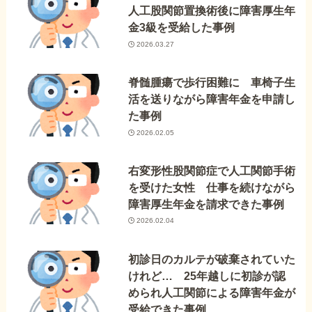
人工股関節置換術後に障害厚生年
金3級を受給した事例
2026.03.27
脊髄腫瘍で歩行困難に 車椅子生
活を送りながら障害年金を申請し
た事例
2026.02.05
右変形性股関節症で人工関節手術
を受けた女性 仕事を続けながら
障害厚生年金を請求できた事例
2026.02.04
初診日のカルテが破棄されていた
けれど… 25年越しに初診が認
められ人工関節による障害年金が
受給できた事例