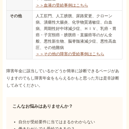
＞＞血液の受給事例はこちら
その他
人工肛門、人工膀胱、尿路変更、クローン
病、潰瘍性大腸炎、化学物質過敏症、白血
病、周期性好中球減少症、ＨＩＶ、乳癌・胃
癌・子宮頸癌・膀胱癌・直腸癌等のがん全
般、悪性新生物、脳脊髄液減少症、悪性高血
圧、その他難病
＞＞その他の障害の受給事例はこちら
障害年金に該当しているかどうか簡単に診断できるページがあ
りますのでもし障害年金をもらえるかもと思った方は是非診断
してみてください。
こんなお悩みはありませんか？
自分が受給要件に当てはまるかわからない
働きながらでも受給できるの？