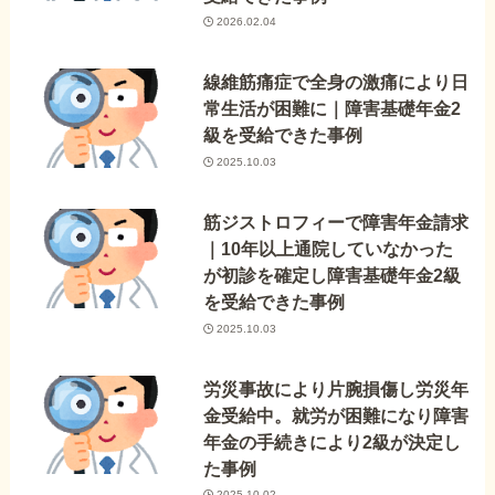
2026.02.04
線維筋痛症で全身の激痛により日
常生活が困難に｜障害基礎年金2
級を受給できた事例
2025.10.03
筋ジストロフィーで障害年金請求
｜10年以上通院していなかった
が初診を確定し障害基礎年金2級
を受給できた事例
2025.10.03
労災事故により片腕損傷し労災年
金受給中。就労が困難になり障害
年金の手続きにより2級が決定し
た事例
2025.10.02