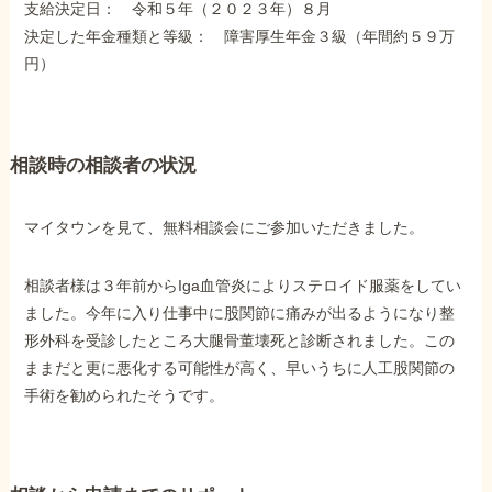
支給決定日： 令和５年（２０２３年）８月
障害年金コラム
決定した年金種類と等級： 障害厚生年金３級（年間約５９万
円）
お知らせ
相談時の相談者の状況
事務所について
マイタウンを見て、無料相談会にご参加いただきました。
お客様からの感謝のお手紙
相談者様は３年前からIga血管炎によりステロイド服薬をしてい
サイトマップ
ました。今年に入り仕事中に股関節に痛みが出るようになり整
形外科を受診したところ大腿骨董壊死と診断されました。この
ままだと更に悪化する可能性が高く、早いうちに人工股関節の
手術を勧められたそうです。
で受給相談をする