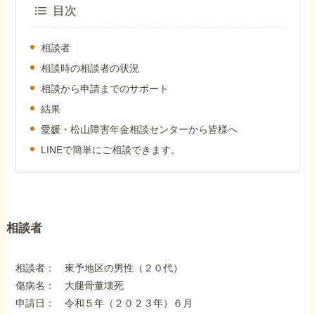
外出困難でもOK
目次
非対面で申請できる
相談者
相談時の相談者の状況
相談から申請までのサポート
ホーム
結果
愛媛・松山障害年金相談センターから皆様へ
障害年金の基礎知識
LINEで簡単にご相談できます。
障害年金の金額
相談者
受給事例
相談者： 東予地区の男性（２０代）
Q&A・相談事例
傷病名： 大腿骨董壊死
申請日： 令和５年（２０２３年）６月