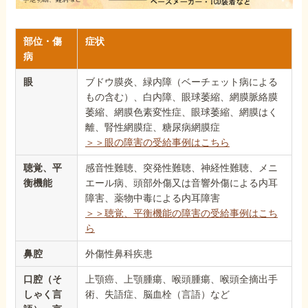
部位・傷
症状
病
眼
ブドウ膜炎、緑内障（ベーチェット病による
もの含む）、白内障、眼球萎縮、網膜脈絡膜
萎縮、網膜色素変性症、眼球萎縮、網膜はく
離、腎性網膜症、糖尿病網膜症
＞＞眼の障害の受給事例はこちら
聴覚、平
感音性難聴、突発性難聴、神経性難聴、メニ
衡機能
エール病、頭部外傷又は音響外傷による内耳
障害、薬物中毒による内耳障害
＞＞聴覚、平衡機能の障害の受給事例はこち
ら
鼻腔
外傷性鼻科疾患
口腔（そ
上顎癌、上顎腫瘍、喉頭腫瘍、喉頭全摘出手
しゃく言
術、失語症、脳血栓（言語）など