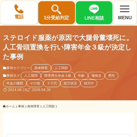
×
電話
1分受給判定
MENU
LINE相談
ステロイド服薬が原因で大腿骨董壊死に。
人工骨頭置換を行い障害年金３級が決定し
た事例
選ばれる3つの理由
事例カテゴリー:
身体障害
人工関節
事例タグ:
人工股関
障害厚生年金３級
年齢
傷病名
男性
初回相談料0円・受給後報酬型
年金の種類
その他
２０代
就労状況
就労中
サポート料金について
2024.06.19
2026.04.30
ホーム
事例
身体障害
人工関節
県内 No.1 の豊富な知識と経験
ご相談事例をみる