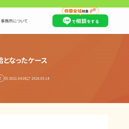
×
相談
事務所について
で
をする
給となったケース
定
2021.04.08
2026.05.14