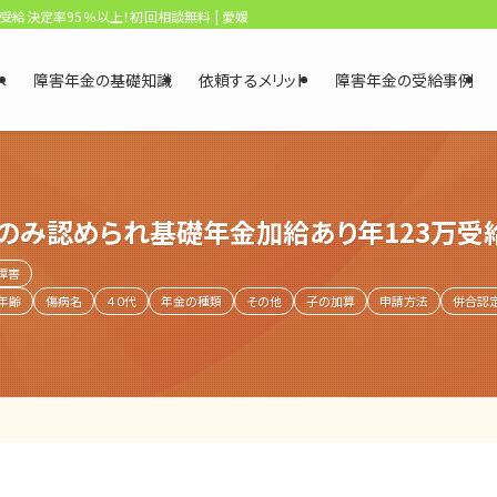
、受給決定率95％以上！初回相談無料 | 愛媛・松山障害年金相談センター
へ
障害年金の基礎知識
依頼するメリット
障害年金の受給事例
のみ認められ基礎年金加給あり年123万受
障害
年齢
傷病名
４０代
年金の種類
その他
子の加算
申請方法
併合認