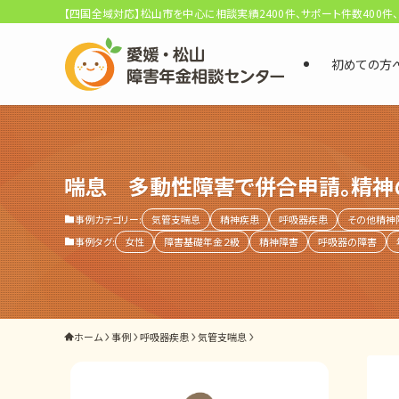
【四国全域対応】松山市を中心に相談実績2400件、サポート件数400件
初めての方
選ばれる3つの理由
初回相談料0円・受給後報酬型
喘息 多動性障害で併合申請。精神
サポート料金について
事例カテゴリー:
気管支喘息
精神疾患
呼吸器疾患
その他精神
事例タグ:
女性
障害基礎年金２級
精神障害
呼吸器の障害
県内 No.1 の豊富な知識と経験
ご相談事例をみる
外出困難でもOK
ホーム
事例
呼吸器疾患
気管支喘息
非対面で申請できる