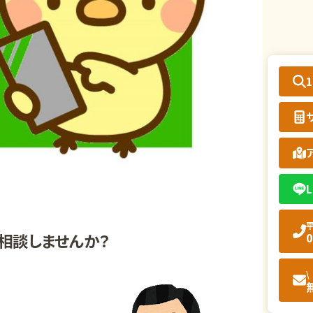
L
平
0
相談しませんか？
\