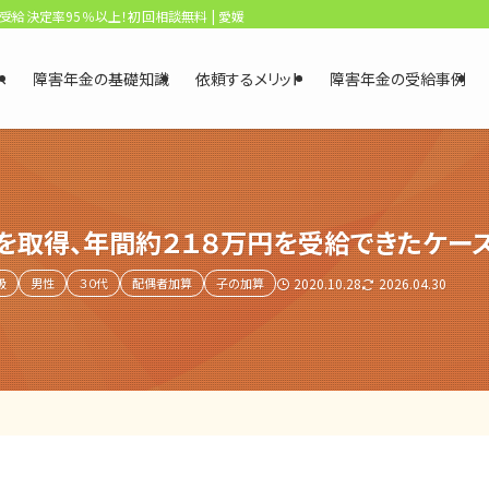
、受給決定率95％以上！初回相談無料 | 愛媛・松山障害年金相談センター
へ
障害年金の基礎知識
依頼するメリット
障害年金の受給事例
を取得、年間約２１８万円を受給できたケー
級
男性
３０代
配偶者加算
子の加算
2020.10.28
2026.04.30