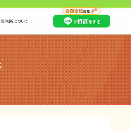
×
相談
事務所について
で
をする
ス