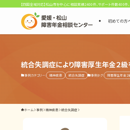
【四国全域対応】松山市を中心に相談実績2400件、サポート件数400件
初めての方
選ばれる3つの理由
初回相談料0円・受給後報酬型
サポート料金について
統合失調症により障害厚生年金２級
事例カテゴリー:
精神疾患
統合失調症
事例タグ:
障害厚生年金２
県内 No.1 の豊富な知識と経験
ご相談事例をみる
外出困難でもOK
ホーム
事例
精神疾患
統合失調症
非対面で申請できる