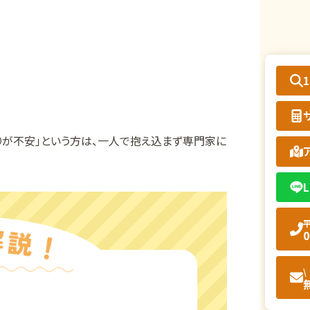
りが不安」という方は、一人で抱え込まず専門家に
L
平
0
\