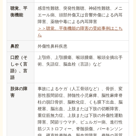
聴覚、平
感音性難聴、突発性難聴、神経性難聴、メニ
衡機能
エール病、頭部外傷又は音響外傷による内耳
障害、薬物中毒による内耳障害
＞＞聴覚、平衡機能の障害の受給事例はこち
ら
鼻腔
外傷性鼻科疾患
口腔（そ
上顎癌、上顎腫瘍、喉頭腫瘍、喉頭全摘出手
しゃく言
術、失語症、脳血栓（言語）など
語）、言
語
肢体の障
事故によるケガ（人工骨頭など）、骨折、変
害
形性股間節症、肺髄性小児麻痺、脳性麻痺脊
柱の脱臼骨折、脳軟化症、くも膜下出血、脳
梗塞、脳出血、上肢または下肢の切断障害、
重症筋無力症、上肢または下肢の外傷性運動
障害、関節リウマチ、ビュルガー病、進行性
筋ジストロフィー、脊髄損傷、パーキンソン
病、硬直性脊髄炎、脳血管障害、脊髄の器質