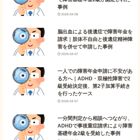
事例
2026.04.09
脳出血による後遺症で障害年金を
請求｜肢体不自由と後遺症精神障
害を併せて申請した事例
2026.04.07
一人での障害年金申請に不安があ
る方へ｜ADHD・双極性障害で2
級受給決定後、第2子加算手続き
を行ったケース
2026.04.07
一分間判定から相談へつながり、
ADHDで事後重症請求により障害
基礎年金2級を受給した事例