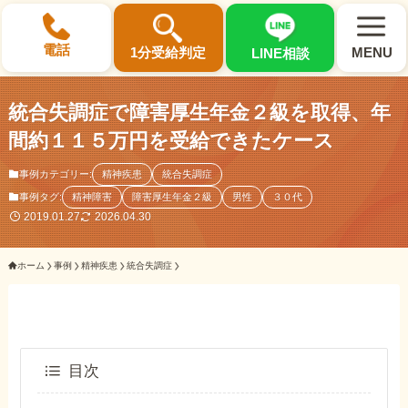
×
電話
1分受給判定
MENU
LINE相談
統合失調症で障害厚生年金２級を取得、年
間約１１５万円を受給できたケース
事例カテゴリー:
精神疾患
統合失調症
選ばれる3つの理由
事例タグ:
精神障害
障害厚生年金２級
男性
３０代
2019.01.27
2026.04.30
初回相談料0円・受給後報酬型
サポート料金について
ホーム
事例
精神疾患
統合失調症
県内 No.1 の豊富な知識と経験
ご相談事例をみる
目次