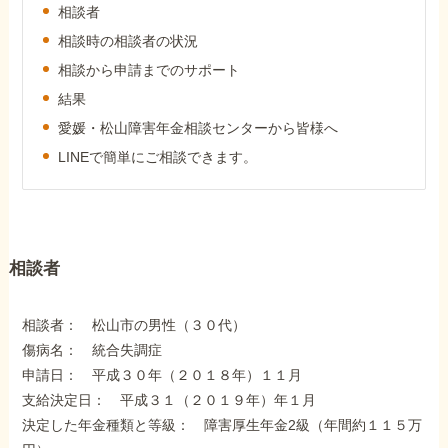
外出困難でもOK
相談者
非対面で申請できる
相談時の相談者の状況
相談から申請までのサポート
結果
ホーム
愛媛・松山障害年金相談センターから皆様へ
LINEで簡単にご相談できます。
障害年金の基礎知識
障害年金の金額
相談者
相談者： 松山市の男性（３０代）
受給事例
傷病名： 統合失調症
申請日： 平成３０年（２０１８年）１１月
Q&A・相談事例
支給決定日： 平成３１（２０１９年）年１月
決定した年金種類と等級： 障害厚生年金2級（年間約１１５万