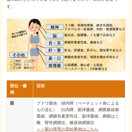
す。
部位・傷
症状
病
眼
ブドウ膜炎、緑内障（ベーチェット病による
もの含む）、白内障、眼球萎縮、網膜脈絡膜
萎縮、網膜色素変性症、眼球萎縮、網膜はく
離、腎性網膜症、糖尿病網膜症
＞＞眼の障害の受給事例はこちら