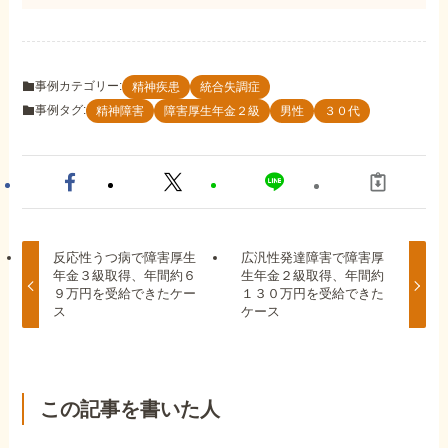
事例カテゴリー:
精神疾患
統合失調症
事例タグ:
精神障害
障害厚生年金２級
男性
３０代
反応性うつ病で障害厚生
広汎性発達障害で障害厚
年金３級取得、年間約６
生年金２級取得、年間約
９万円を受給できたケー
１３０万円を受給できた
ス
ケース
この記事を書いた人