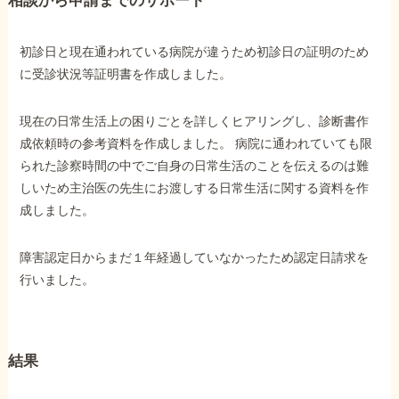
相談から申請までのサポート
他社と何が違うの？
初診日と現在通われている病院が違うため初診日の証明のため
当事務所に
に受診状況等証明書を作成しました。
依頼する
メリット
現在の日常生活上の困りごとを詳しくヒアリングし、診断書作
成依頼時の参考資料を作成しました。 病院に通われていても限
られた診察時間の中でご自身の日常生活のことを伝えるのは難
お電話でのお問い合わせ
しいため主治医の先生にお渡しする日常生活に関する資料を作
089-907-3797
成しました。
受付時間：平日9:00~18:00
障害認定日からまだ１年経過していなかったため認定日請求を
行いました。
結果