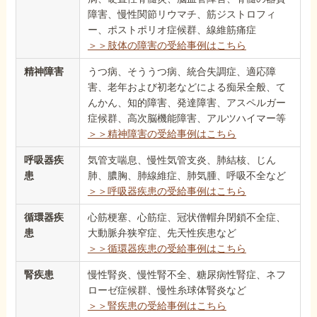
障害、慢性関節リウマチ、筋ジストロフィ
ー、ポストポリオ症候群、線維筋痛症
＞＞肢体の障害の受給事例はこちら
精神障害
うつ病、そううつ病、統合失調症、適応障
害、老年および初老などによる痴呆全般、て
んかん、知的障害、発達障害、アスペルガー
症候群、高次脳機能障害、アルツハイマー等
＞＞精神障害の受給事例はこちら
呼吸器疾
気管支喘息、慢性気管支炎、肺結核、じん
患
肺、膿胸、肺線維症、肺気腫、呼吸不全など
＞＞呼吸器疾患の受給事例はこちら
循環器疾
心筋梗塞、心筋症、冠状僧帽弁閉鎖不全症、
患
大動脈弁狭窄症、先天性疾患など
＞＞循環器疾患の受給事例はこちら
腎疾患
慢性腎炎、慢性腎不全、糖尿病性腎症、ネフ
ローゼ症候群、慢性糸球体腎炎など
＞＞腎疾患の受給事例はこちら