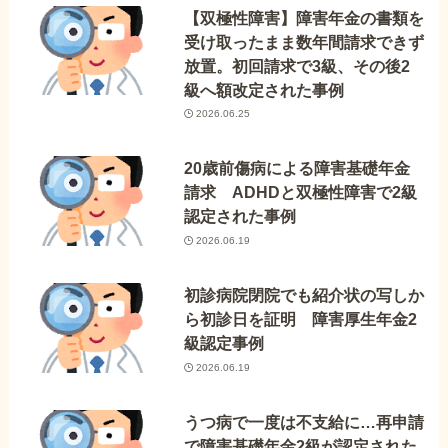
【双極性障害】障害年金の書類を
受け取ったまま数年間請求できず
放置。初回請求で3級、その後2
級へ額改定された事例
2026.06.25
20歳前傷病による障害基礎年金
請求 ADHDと双極性障害で2級
認定された事例
2026.06.19
初診病院閉院でも紹介状の写しか
ら初診日を証明 障害厚生年金2
級認定事例
2026.06.19
うつ病で一度は不支給に…再申請
で障害基礎年金2級が認定された