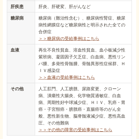
肝疾患
肝炎、肝硬変、肝がんなど
糖尿病
糖尿病（難治性含む）、糖尿病性腎症、糖尿
病性網膜症など糖尿病性と明示された全ての
合併症
＞＞糖尿病の受給事例はこちら
血液
再生不良性貧血、溶血性貧血、血小板減少性
紫班病、凝固因子欠乏症、白血病、悪性リン
パ腫、多発性骨髄腫、骨髄異形性症候群、Ｈ
ＩＶ感染症
＞＞血液の受給事例はこちら
その他
人工肛門、人工膀胱、尿路変更、クローン
病、潰瘍性大腸炎、化学物質過敏症、白血
病、周期性好中球減少症、ＨＩＶ、乳癌・胃
癌・子宮頸癌・膀胱癌・直腸癌等のがん全
般、悪性新生物、脳脊髄液減少症、悪性高血
圧、その他難病
＞＞その他の障害の受給事例はこちら