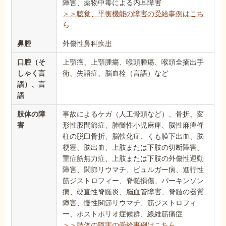
障害、薬物中毒による内耳障害
＞＞聴覚、平衡機能の障害の受給事例はこち
ら
鼻腔
外傷性鼻科疾患
口腔（そ
上顎癌、上顎腫瘍、喉頭腫瘍、喉頭全摘出手
しゃく言
術、失語症、脳血栓（言語）など
語）、言
語
肢体の障
事故によるケガ（人工骨頭など）、骨折、変
害
形性股間節症、肺髄性小児麻痺、脳性麻痺脊
柱の脱臼骨折、脳軟化症、くも膜下出血、脳
梗塞、脳出血、上肢または下肢の切断障害、
重症筋無力症、上肢または下肢の外傷性運動
障害、関節リウマチ、ビュルガー病、進行性
筋ジストロフィー、脊髄損傷、パーキンソン
病、硬直性脊髄炎、脳血管障害、脊髄の器質
障害、慢性関節リウマチ、筋ジストロフィ
ー、ポストポリオ症候群、線維筋痛症
＞＞肢体の障害の受給事例はこちら