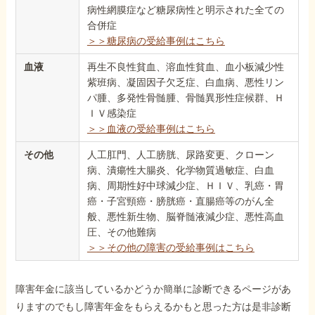
病性網膜症など糖尿病性と明示された全ての
合併症
＞＞糖尿病の受給事例はこちら
血液
再生不良性貧血、溶血性貧血、血小板減少性
紫班病、凝固因子欠乏症、白血病、悪性リン
パ腫、多発性骨髄腫、骨髄異形性症候群、Ｈ
ＩＶ感染症
＞＞血液の受給事例はこちら
その他
人工肛門、人工膀胱、尿路変更、クローン
病、潰瘍性大腸炎、化学物質過敏症、白血
病、周期性好中球減少症、ＨＩＶ、乳癌・胃
癌・子宮頸癌・膀胱癌・直腸癌等のがん全
般、悪性新生物、脳脊髄液減少症、悪性高血
圧、その他難病
＞＞その他の障害の受給事例はこちら
障害年金に該当しているかどうか簡単に診断できるページがあ
りますのでもし障害年金をもらえるかもと思った方は是非診断