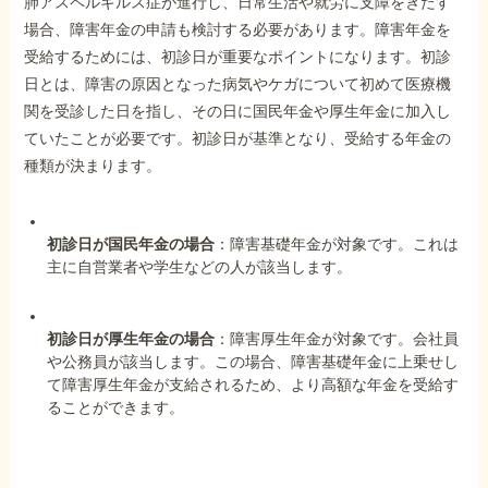
肺アスペルギルス症が進行し、日常生活や就労に支障をきたす
場合、障害年金の申請も検討する必要があります。障害年金を
受給するためには、初診日が重要なポイントになります。初診
他社と何が違うの？
日とは、障害の原因となった病気やケガについて初めて医療機
当事務所に
関を受診した日を指し、その日に国民年金や厚生年金に加入し
依頼する
メリット
ていたことが必要です。初診日が基準となり、受給する年金の
種類が決まります。
お電話でのお問い合わせ
089-907-3797
初診日が国民年金の場合
：障害基礎年金が対象です。これは
主に自営業者や学生などの人が該当します。
受付時間：平日9:00~18:00
初診日が厚生年金の場合
：障害厚生年金が対象です。会社員
や公務員が該当します。この場合、障害基礎年金に上乗せし
て障害厚生年金が支給されるため、より高額な年金を受給す
ることができます。