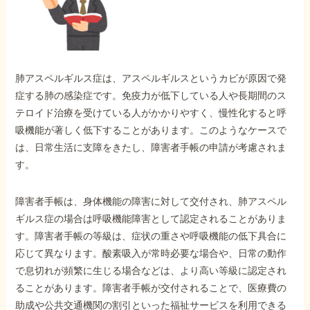
外出困難でもOK
非対面で申請できる
肺アスペルギルス症は、アスペルギルスというカビが原因で発
ホーム
症する肺の感染症です。免疫力が低下している人や長期間のス
テロイド治療を受けている人がかかりやすく、慢性化すると呼
吸機能が著しく低下することがあります。このようなケースで
障害年金の基礎知識
は、日常生活に支障をきたし、障害者手帳の申請が考慮されま
す。
障害年金の金額
障害者手帳は、身体機能の障害に対して交付され、肺アスペル
ギルス症の場合は呼吸機能障害として認定されることがありま
受給事例
す。障害者手帳の等級は、症状の重さや呼吸機能の低下具合に
応じて異なります。酸素吸入が常時必要な場合や、日常の動作
で息切れが頻繁に生じる場合などは、より高い等級に認定され
Q&A・相談事例
ることがあります。障害者手帳が交付されることで、医療費の
助成や公共交通機関の割引といった福祉サービスを利用できる