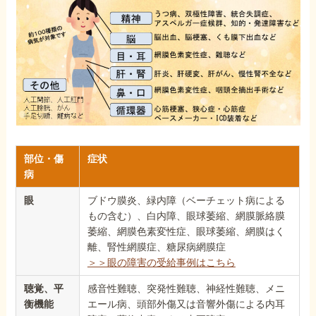
部位・傷
症状
病
眼
ブドウ膜炎、緑内障（ベーチェット病による
もの含む）、白内障、眼球萎縮、網膜脈絡膜
萎縮、網膜色素変性症、眼球萎縮、網膜はく
離、腎性網膜症、糖尿病網膜症
＞＞眼の障害の受給事例はこちら
聴覚、平
感音性難聴、突発性難聴、神経性難聴、メニ
衡機能
エール病、頭部外傷又は音響外傷による内耳