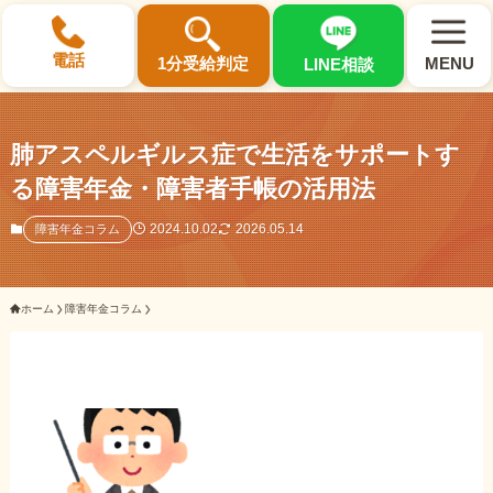
×
電話
1分受給判定
MENU
LINE相談
肺アスペルギルス症で生活をサポートす
る障害年金・障害者手帳の活用法
選ばれる3つの理由
2024.10.02
2026.05.14
障害年金コラム
初回相談料0円・受給後報酬型
ホーム
障害年金コラム
サポート料金について
県内 No.1 の豊富な知識と経験
ご相談事例をみる