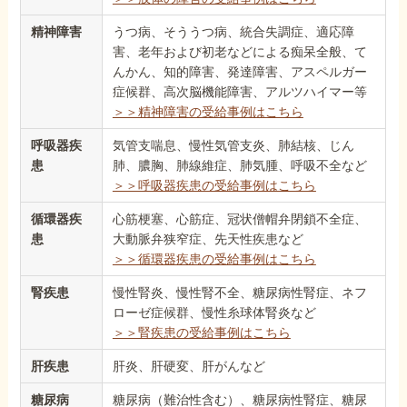
精神障害
うつ病、そううつ病、統合失調症、適応障
害、老年および初老などによる痴呆全般、て
んかん、知的障害、発達障害、アスペルガー
症候群、高次脳機能障害、アルツハイマー等
＞＞精神障害の受給事例はこちら
呼吸器疾
気管支喘息、慢性気管支炎、肺結核、じん
患
肺、膿胸、肺線維症、肺気腫、呼吸不全など
＞＞呼吸器疾患の受給事例はこちら
循環器疾
心筋梗塞、心筋症、冠状僧帽弁閉鎖不全症、
患
大動脈弁狭窄症、先天性疾患など
＞＞循環器疾患の受給事例はこちら
腎疾患
慢性腎炎、慢性腎不全、糖尿病性腎症、ネフ
ローゼ症候群、慢性糸球体腎炎など
＞＞腎疾患の受給事例はこちら
肝疾患
肝炎、肝硬変、肝がんなど
糖尿病
糖尿病（難治性含む）、糖尿病性腎症、糖尿