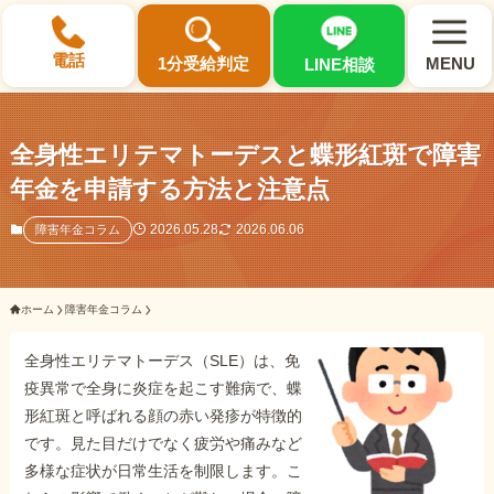
×
電話
1分受給判定
MENU
LINE相談
全身性エリテマトーデスと蝶形紅斑で障害
年金を申請する方法と注意点
選ばれる3つの理由
2026.05.28
2026.06.06
障害年金コラム
初回相談料0円・受給後報酬型
ホーム
障害年金コラム
サポート料金について
全身性エリテマトーデス（SLE）は、免
疫異常で全身に炎症を起こす難病で、蝶
県内 No.1 の豊富な知識と経験
形紅斑と呼ばれる顔の赤い発疹が特徴的
ご相談事例をみる
です。見た目だけでなく疲労や痛みなど
多様な症状が日常生活を制限します。こ