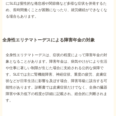
にSLEは慢性的な倦怠感や関節痛など多様な症状を併発するた
め、長時間働くことが困難になったり、就労継続ができなくな
他社と何が違うの？
る場合もあります。
当事務所に
依頼する
メリット
全身性エリテマトーデスによる障害年金の対象
お電話でのお問い合わせ
全身性エリテマトーデスは、症状の程度によって障害年金の対
089-907-3797
象となることがあります。障害年金は、病気やけがにより生活
受付時間：平日9:00~18:00
や仕事に著しい制限が生じた場合に支給される公的な保障で
す。SLEでは主に腎機能障害、神経症状、重度の疲労、皮膚症
状などが日常生活に影響を及ぼす場合、障害等級に該当する可
能性があります。診断書では皮膚症状だけでなく、全身の臓器
障害や体力低下の程度が詳細に記載され、総合的に判断されま
す。