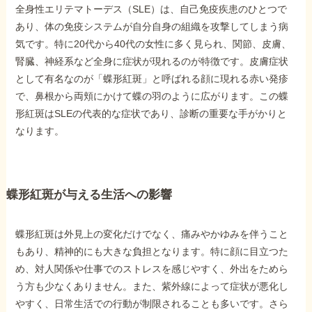
全身性エリテマトーデス（SLE）は、自己免疫疾患のひとつで
障害年金コラム
あり、体の免疫システムが自分自身の組織を攻撃してしまう病
気です。特に20代から40代の女性に多く見られ、関節、皮膚、
お知らせ
腎臓、神経系など全身に症状が現れるのが特徴です。皮膚症状
として有名なのが「蝶形紅斑」と呼ばれる顔に現れる赤い発疹
で、鼻根から両頬にかけて蝶の羽のように広がります。この蝶
事務所について
形紅斑はSLEの代表的な症状であり、診断の重要な手がかりと
なります。
お客様からの感謝のお手紙
蝶形紅斑が与える生活への影響
サイトマップ
蝶形紅斑は外見上の変化だけでなく、痛みやかゆみを伴うこと
もあり、精神的にも大きな負担となります。特に顔に目立つた
め、対人関係や仕事でのストレスを感じやすく、外出をためら
う方も少なくありません。また、紫外線によって症状が悪化し
で受給相談をする
やすく、日常生活での行動が制限されることも多いです。さら