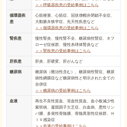
＞＞呼吸器疾患の受給事例はこちら
循環器疾
心筋梗塞、心筋症、冠状僧帽弁閉鎖不全症、
患
大動脈弁狭窄症、先天性疾患など
＞＞循環器疾患の受給事例はこちら
腎疾患
慢性腎炎、慢性腎不全、糖尿病性腎症、ネフ
ローゼ症候群、慢性糸球体腎炎など
＞＞腎疾患の受給事例はこちら
肝疾患
肝炎、肝硬変、肝がんなど
糖尿病
糖尿病（難治性含む）、糖尿病性腎症、糖尿
病性網膜症など糖尿病性と明示された全ての
合併症
＞＞糖尿病の受給事例はこちら
血液
再生不良性貧血、溶血性貧血、血小板減少性
紫班病、凝固因子欠乏症、白血病、悪性リン
パ腫、多発性骨髄腫、骨髄異形性症候群、Ｈ
ＩＶ感染症
＞＞血液の受給事例はこちら