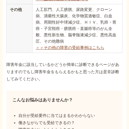
その他
人工肛門、人工膀胱、尿路変更、クローン
病、潰瘍性大腸炎、化学物質過敏症、白血
病、周期性好中球減少症、ＨＩＶ、乳癌・胃
癌・子宮頸癌・膀胱癌・直腸癌等のがん全
般、悪性新生物、脳脊髄液減少症、悪性高血
圧、その他難病
＞＞その他の障害の受給事例はこちら
障害年金に該当しているかどうか簡単に診断できるページがあ
りますのでもし障害年金をもらえるかもと思った方は是非診断
してみてください。
こんなお悩みはありませんか？
自分が受給要件に当てはまるかわからない
働きながらでも受給できるの？