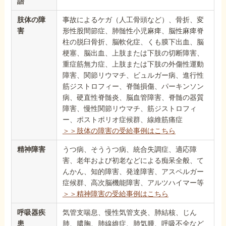
語
肢体の障
事故によるケガ（人工骨頭など）、骨折、変
害
形性股間節症、肺髄性小児麻痺、脳性麻痺脊
柱の脱臼骨折、脳軟化症、くも膜下出血、脳
梗塞、脳出血、上肢または下肢の切断障害、
重症筋無力症、上肢または下肢の外傷性運動
障害、関節リウマチ、ビュルガー病、進行性
筋ジストロフィー、脊髄損傷、パーキンソン
病、硬直性脊髄炎、脳血管障害、脊髄の器質
障害、慢性関節リウマチ、筋ジストロフィ
ー、ポストポリオ症候群、線維筋痛症
＞＞肢体の障害の受給事例はこちら
精神障害
うつ病、そううつ病、統合失調症、適応障
害、老年および初老などによる痴呆全般、て
んかん、知的障害、発達障害、アスペルガー
症候群、高次脳機能障害、アルツハイマー等
＞＞精神障害の受給事例はこちら
呼吸器疾
気管支喘息、慢性気管支炎、肺結核、じん
患
肺、膿胸、肺線維症、肺気腫、呼吸不全など