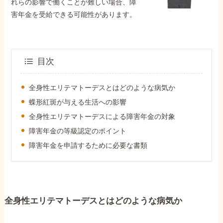
外出困難でもOK
れらの影響で働くことが難しい場合、障
非対面で申請できる
害年金を受給できる可能性があります。
目次
ホーム
全身性エリテマトーデスとはどのような病気か
障害年金の基礎知識
蝶形紅斑が与える生活への影響
全身性エリテマトーデスによる障害年金の対象
障害年金の金額
障害年金の等級認定のポイント
障害年金を申請するために必要な書類
受給事例
Q&A・相談事例
全身性エリテマトーデスとはどのような病気か