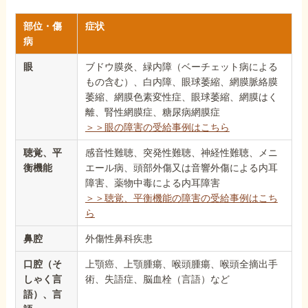
部位・傷
症状
病
眼
ブドウ膜炎、緑内障（ベーチェット病による
もの含む）、白内障、眼球萎縮、網膜脈絡膜
萎縮、網膜色素変性症、眼球萎縮、網膜はく
離、腎性網膜症、糖尿病網膜症
＞＞眼の障害の受給事例はこちら
聴覚、平
感音性難聴、突発性難聴、神経性難聴、メニ
衡機能
エール病、頭部外傷又は音響外傷による内耳
障害、薬物中毒による内耳障害
＞＞聴覚、平衡機能の障害の受給事例はこち
ら
鼻腔
外傷性鼻科疾患
口腔（そ
上顎癌、上顎腫瘍、喉頭腫瘍、喉頭全摘出手
しゃく言
術、失語症、脳血栓（言語）など
語）、言