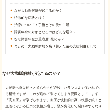
障害年金コラム
なぜ大動脈解離が起こるのか？
特徴的な症状とは？
お知らせ
治療について：手術とその後の生活
障害年金の対象となるのはどんな場合？
事務所について
なぜ障害年金は重症度3級のみ？
まとめ：大動脈解離を乗り越えた後の支援制度として
お客様からの感謝のお手紙
サイトマップ
なぜ大動脈解離が起こるのか？
大動脈の壁は硬さと柔らかさが絶妙にバランスよく保たれてい
る構造ですが、これが崩れて裂けてしまう要因として、まず
「高血圧」が挙げられます。血圧が慢性的に高い状態が続くと
で受給相談をする
血管にかかる圧力の負担が増し、壁が劣化して裂けやすくなり