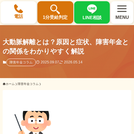
×
電話
1分受給判定
MENU
LINE相談
大動脈解離とは？原因と症状、障害年金と
の関係をわかりやすく解説
選ばれる3つの理由
2025.09.07
2026.05.14
障害年金コラム
初回相談料0円・受給後報酬型
ホーム
障害年金コラム
サポート料金について
県内 No.1 の豊富な知識と経験
ご相談事例をみる