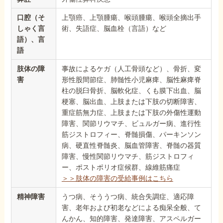
口腔（そ
上顎癌、上顎腫瘍、喉頭腫瘍、喉頭全摘出手
しゃく言
術、失語症、脳血栓（言語）など
語）、言
語
肢体の障
事故によるケガ（人工骨頭など）、骨折、変
害
形性股間節症、肺髄性小児麻痺、脳性麻痺脊
柱の脱臼骨折、脳軟化症、くも膜下出血、脳
梗塞、脳出血、上肢または下肢の切断障害、
重症筋無力症、上肢または下肢の外傷性運動
障害、関節リウマチ、ビュルガー病、進行性
筋ジストロフィー、脊髄損傷、パーキンソン
病、硬直性脊髄炎、脳血管障害、脊髄の器質
障害、慢性関節リウマチ、筋ジストロフィ
ー、ポストポリオ症候群、線維筋痛症
＞＞肢体の障害の受給事例はこちら
精神障害
うつ病、そううつ病、統合失調症、適応障
害、老年および初老などによる痴呆全般、て
んかん、知的障害、発達障害、アスペルガー