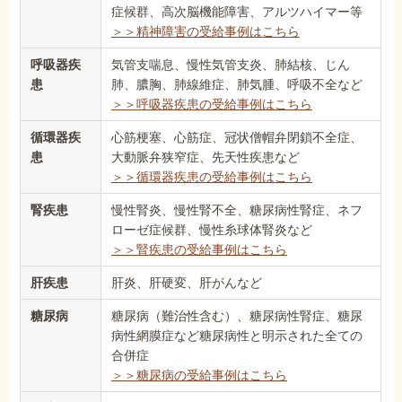
症候群、高次脳機能障害、アルツハイマー等
＞＞精神障害の受給事例はこちら
呼吸器疾
気管支喘息、慢性気管支炎、肺結核、じん
患
肺、膿胸、肺線維症、肺気腫、呼吸不全など
＞＞呼吸器疾患の受給事例はこちら
循環器疾
心筋梗塞、心筋症、冠状僧帽弁閉鎖不全症、
患
大動脈弁狭窄症、先天性疾患など
＞＞循環器疾患の受給事例はこちら
腎疾患
慢性腎炎、慢性腎不全、糖尿病性腎症、ネフ
ローゼ症候群、慢性糸球体腎炎など
＞＞腎疾患の受給事例はこちら
肝疾患
肝炎、肝硬変、肝がんなど
糖尿病
糖尿病（難治性含む）、糖尿病性腎症、糖尿
病性網膜症など糖尿病性と明示された全ての
合併症
＞＞糖尿病の受給事例はこちら