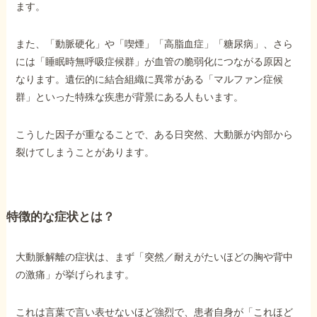
ます。
他社と何が違うの？
また、「動脈硬化」や「喫煙」「高脂血症」「糖尿病」、さら
当事務所に
には「睡眠時無呼吸症候群」が血管の脆弱化につながる原因と
依頼する
メリット
なります。遺伝的に結合組織に異常がある「マルファン症候
群」といった特殊な疾患が背景にある人もいます。
こうした因子が重なることで、ある日突然、大動脈が内部から
お電話でのお問い合わせ
裂けてしまうことがあります。
089-907-3797
受付時間：平日9:00~18:00
特徴的な症状とは？
大動脈解離の症状は、まず「突然／耐えがたいほどの胸や背中
の激痛」が挙げられます。
これは言葉で言い表せないほど強烈で、患者自身が「これほど