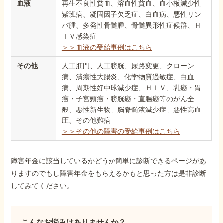
血液
再生不良性貧血、溶血性貧血、血小板減少性
紫班病、凝固因子欠乏症、白血病、悪性リン
パ腫、多発性骨髄腫、骨髄異形性症候群、Ｈ
ＩＶ感染症
＞＞血液の受給事例はこちら
その他
人工肛門、人工膀胱、尿路変更、クローン
病、潰瘍性大腸炎、化学物質過敏症、白血
病、周期性好中球減少症、ＨＩＶ、乳癌・胃
癌・子宮頸癌・膀胱癌・直腸癌等のがん全
般、悪性新生物、脳脊髄液減少症、悪性高血
圧、その他難病
＞＞その他の障害の受給事例はこちら
障害年金に該当しているかどうか簡単に診断できるページがあ
りますのでもし障害年金をもらえるかもと思った方は是非診断
してみてください。
こんなお悩みはありませんか？