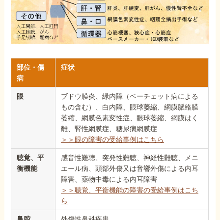
部位・傷
症状
病
眼
ブドウ膜炎、緑内障（ベーチェット病による
もの含む）、白内障、眼球萎縮、網膜脈絡膜
萎縮、網膜色素変性症、眼球萎縮、網膜はく
離、腎性網膜症、糖尿病網膜症
＞＞眼の障害の受給事例はこちら
聴覚、平
感音性難聴、突発性難聴、神経性難聴、メニ
衡機能
エール病、頭部外傷又は音響外傷による内耳
障害、薬物中毒による内耳障害
＞＞聴覚、平衡機能の障害の受給事例はこち
ら
鼻腔
外傷性鼻科疾患