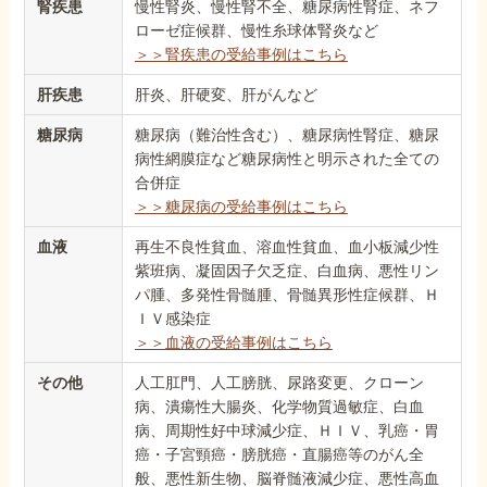
腎疾患
慢性腎炎、慢性腎不全、糖尿病性腎症、ネフ
ローゼ症候群、慢性糸球体腎炎など
＞＞腎疾患の受給事例はこちら
肝疾患
肝炎、肝硬変、肝がんなど
糖尿病
糖尿病（難治性含む）、糖尿病性腎症、糖尿
病性網膜症など糖尿病性と明示された全ての
合併症
＞＞糖尿病の受給事例はこちら
血液
再生不良性貧血、溶血性貧血、血小板減少性
紫班病、凝固因子欠乏症、白血病、悪性リン
パ腫、多発性骨髄腫、骨髄異形性症候群、Ｈ
ＩＶ感染症
＞＞血液の受給事例はこちら
その他
人工肛門、人工膀胱、尿路変更、クローン
病、潰瘍性大腸炎、化学物質過敏症、白血
病、周期性好中球減少症、ＨＩＶ、乳癌・胃
癌・子宮頸癌・膀胱癌・直腸癌等のがん全
般、悪性新生物、脳脊髄液減少症、悪性高血