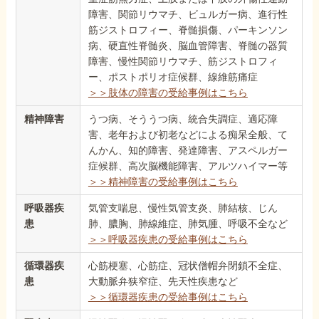
障害、関節リウマチ、ビュルガー病、進行性
筋ジストロフィー、脊髄損傷、パーキンソン
病、硬直性脊髄炎、脳血管障害、脊髄の器質
障害、慢性関節リウマチ、筋ジストロフィ
ー、ポストポリオ症候群、線維筋痛症
＞＞肢体の障害の受給事例はこちら
精神障害
うつ病、そううつ病、統合失調症、適応障
害、老年および初老などによる痴呆全般、て
んかん、知的障害、発達障害、アスペルガー
症候群、高次脳機能障害、アルツハイマー等
＞＞精神障害の受給事例はこちら
呼吸器疾
気管支喘息、慢性気管支炎、肺結核、じん
患
肺、膿胸、肺線維症、肺気腫、呼吸不全など
＞＞呼吸器疾患の受給事例はこちら
循環器疾
心筋梗塞、心筋症、冠状僧帽弁閉鎖不全症、
患
大動脈弁狭窄症、先天性疾患など
＞＞循環器疾患の受給事例はこちら