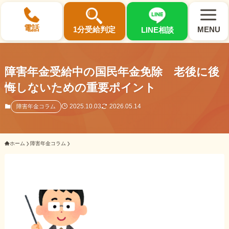
×
電話
1分受給判定
MENU
LINE相談
障害年金受給中の国民年金免除 老後に後
悔しないための重要ポイント
選ばれる3つの理由
2025.10.03
2026.05.14
障害年金コラム
初回相談料0円・受給後報酬型
ホーム
障害年金コラム
サポート料金について
県内 No.1 の豊富な知識と経験
ご相談事例をみる