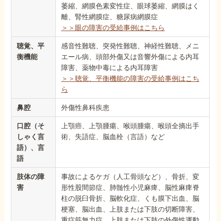
萎縮、網膜色素変性症、眼球萎縮、網膜はく
離、腎性網膜症、糖尿病網膜症
＞＞眼の障害の受給事例はこちら
聴覚、平
感音性難聴、突発性難聴、神経性難聴、メニ
衡機能
エール病、頭部外傷又は音響外傷による内耳
障害、薬物中毒による内耳障害
＞＞聴覚、平衡機能の障害の受給事例はこち
ら
鼻腔
外傷性鼻科疾患
口腔（そ
上顎癌、上顎腫瘍、喉頭腫瘍、喉頭全摘出手
しゃく言
術、失語症、脳血栓（言語）など
語）、言
語
肢体の障
事故によるケガ（人工骨頭など）、骨折、変
害
形性股間節症、肺髄性小児麻痺、脳性麻痺脊
柱の脱臼骨折、脳軟化症、くも膜下出血、脳
梗塞、脳出血、上肢または下肢の切断障害、
重症筋無力症、上肢または下肢の外傷性運動