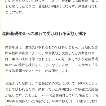
が計算されるという点です。つまり、将来的に老齢基礎年金に
切り替わったときに、受給額が満額にはならず、減額されてし
まうのです。
他社と何が違うの？
当事務所に
依頼する
メリット
老齢基礎年金への移行で受け取れる金額が減る
お電話でのお問い合わせ
障害年金は一生涯受け取れるものではありません。定期的な診
089-907-3797
断書提出や審査によって、障害状態が改善したと判断されれ
ば、年金の支給は停止されます。その際、多くの人が老齢基礎
受付時間：平日9:00~18:00
年金への移行を検討することになりますが、ここで初めて「法
定免除期間のデメリット」が表面化します。
免除された期間は、年金受給額の算定において「50％相当分」
として扱われるため、納付していた期間に比べて明確に受給額
が減ります。たとえば、20年間全額納付していた場合と、うち
10年間が免除だった場合では、年間で数万円、長期的には数十