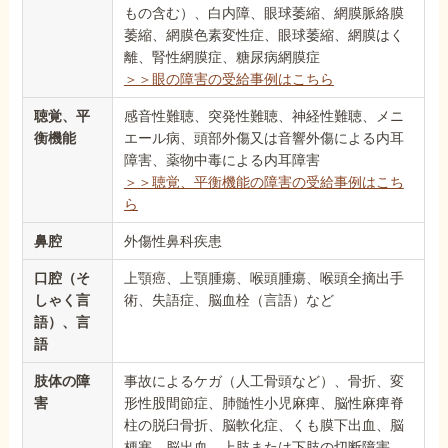
もの含む）、白内障、眼球萎縮、網膜脈絡膜
萎縮、網膜色素変性症、眼球萎縮、網膜はく
離、腎性網膜症、糖尿病網膜症
＞＞眼の障害の受給事例はこちら
聴覚、平
感音性難聴、突発性難聴、神経性難聴、メニ
衡機能
エール病、頭部外傷又は音響外傷による内耳
障害、薬物中毒による内耳障害
＞＞聴覚、平衡機能の障害の受給事例はこち
ら
鼻腔
外傷性鼻科疾患
口腔（そ
上顎癌、上顎腫瘍、喉頭腫瘍、喉頭全摘出手
しゃく言
術、失語症、脳血栓（言語）など
語）、言
語
肢体の障
事故によるケガ（人工骨頭など）、骨折、変
害
形性股間節症、肺髄性小児麻痺、脳性麻痺脊
柱の脱臼骨折、脳軟化症、くも膜下出血、脳
梗塞、脳出血、上肢または下肢の切断障害、