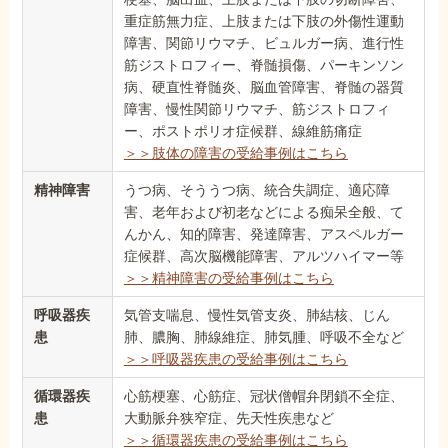
重症筋無力症、上肢または下肢の外傷性運動
障害、関節リウマチ、ビュルガー病、進行性
筋ジストロフィー、脊髄損傷、パーキンソン
病、硬直性脊髄炎、脳血管障害、脊髄の器質
障害、慢性関節リウマチ、筋ジストロフィ
ー、ポストポリオ症候群、線維筋痛症
＞＞肢体の障害の受給事例はこちら
精神障害
うつ病、そううつ病、統合失調症、適応障
害、老年および初老などによる痴呆全般、て
んかん、知的障害、発達障害、アスペルガー
症候群、高次脳機能障害、アルツハイマー等
＞＞精神障害の受給事例はこちら
呼吸器疾
気管支喘息、慢性気管支炎、肺結核、じん
患
肺、膿胸、肺線維症、肺気腫、呼吸不全など
＞＞呼吸器疾患の受給事例はこちら
循環器疾
心筋梗塞、心筋症、冠状僧帽弁閉鎖不全症、
患
大動脈弁狭窄症、先天性疾患など
＞＞循環器疾患の受給事例はこちら