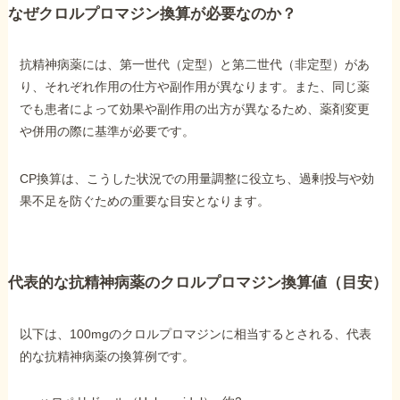
なぜクロルプロマジン換算が必要なのか？
他社と何が違うの？
抗精神病薬には、第一世代（定型）と第二世代（非定型）があ
当事務所に
り、それぞれ作用の仕方や副作用が異なります。また、同じ薬
依頼する
メリット
でも患者によって効果や副作用の出方が異なるため、薬剤変更
や併用の際に基準が必要です。
お電話でのお問い合わせ
CP換算は、こうした状況での用量調整に役立ち、過剰投与や効
089-907-3797
果不足を防ぐための重要な目安となります。
受付時間：平日9:00~18:00
代表的な抗精神病薬のクロルプロマジン換算値（目安）
以下は、100mgのクロルプロマジンに相当するとされる、代表
的な抗精神病薬の換算例です。