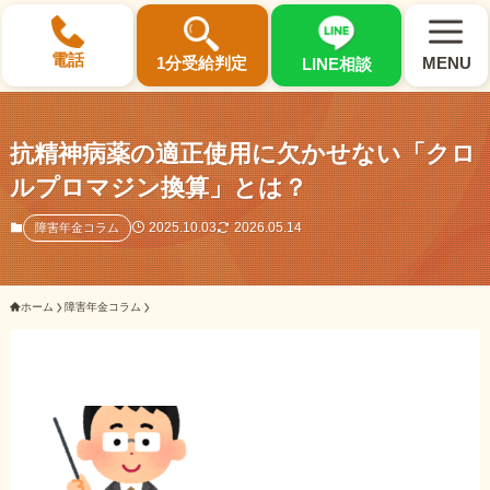
×
電話
1分受給判定
MENU
LINE相談
抗精神病薬の適正使用に欠かせない「クロ
ルプロマジン換算」とは？
選ばれる3つの理由
2025.10.03
2026.05.14
障害年金コラム
初回相談料0円・受給後報酬型
ホーム
障害年金コラム
サポート料金について
県内 No.1 の豊富な知識と経験
ご相談事例をみる