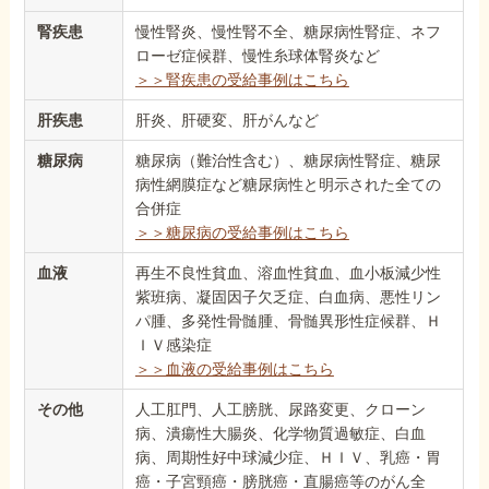
腎疾患
慢性腎炎、慢性腎不全、糖尿病性腎症、ネフ
ローゼ症候群、慢性糸球体腎炎など
＞＞腎疾患の受給事例はこちら
肝疾患
肝炎、肝硬変、肝がんなど
糖尿病
糖尿病（難治性含む）、糖尿病性腎症、糖尿
病性網膜症など糖尿病性と明示された全ての
合併症
＞＞糖尿病の受給事例はこちら
血液
再生不良性貧血、溶血性貧血、血小板減少性
紫班病、凝固因子欠乏症、白血病、悪性リン
パ腫、多発性骨髄腫、骨髄異形性症候群、Ｈ
ＩＶ感染症
＞＞血液の受給事例はこちら
その他
人工肛門、人工膀胱、尿路変更、クローン
病、潰瘍性大腸炎、化学物質過敏症、白血
病、周期性好中球減少症、ＨＩＶ、乳癌・胃
癌・子宮頸癌・膀胱癌・直腸癌等のがん全