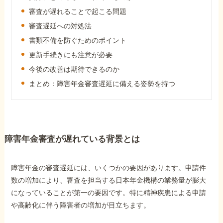
障害年金コラム
審査が遅れることで起こる問題
審査遅延への対処法
書類不備を防ぐためのポイント
お知らせ
更新手続きにも注意が必要
今後の改善は期待できるのか
事務所について
まとめ：障害年金審査遅延に備える姿勢を持つ
お客様からの感謝のお手紙
障害年金審査が遅れている背景とは
サイトマップ
障害年金の審査遅延には、いくつかの要因があります。申請件
数の増加により、審査を担当する日本年金機構の業務量が膨大
になっていることが第一の要因です。特に精神疾患による申請
や高齢化に伴う障害者の増加が目立ちます。
で受給相談をする