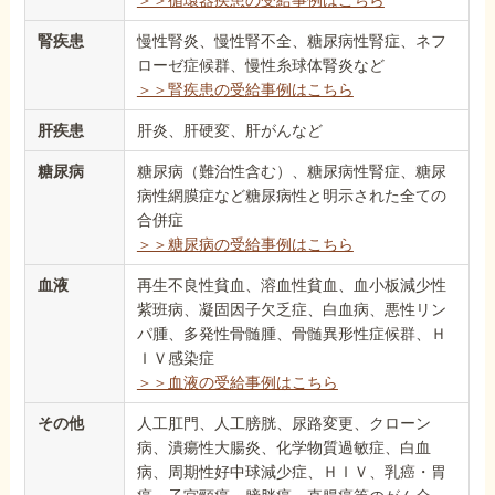
＞＞循環器疾患の受給事例はこちら
腎疾患
慢性腎炎、慢性腎不全、糖尿病性腎症、ネフ
ローゼ症候群、慢性糸球体腎炎など
＞＞腎疾患の受給事例はこちら
肝疾患
肝炎、肝硬変、肝がんなど
糖尿病
糖尿病（難治性含む）、糖尿病性腎症、糖尿
病性網膜症など糖尿病性と明示された全ての
合併症
＞＞糖尿病の受給事例はこちら
血液
再生不良性貧血、溶血性貧血、血小板減少性
紫班病、凝固因子欠乏症、白血病、悪性リン
パ腫、多発性骨髄腫、骨髄異形性症候群、Ｈ
ＩＶ感染症
＞＞血液の受給事例はこちら
その他
人工肛門、人工膀胱、尿路変更、クローン
病、潰瘍性大腸炎、化学物質過敏症、白血
病、周期性好中球減少症、ＨＩＶ、乳癌・胃