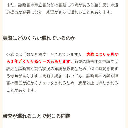
また、診断書や申立書などの書類に不備があると差し戻しや追
加提出が必要になり、処理がさらに遅れることもあります。
他社と何が違うの？
当事務所に
依頼する
メリット
実際にどのくらい遅れているのか
公式には「数か月程度」とされていますが、
実際には６ヶ月か
お電話でのお問い合わせ
ら１年近くかかるケースもあります。
新規の障害年金申請では
089-907-3797
詳細な診断書や就労状況の確認が必要なため、特に時間を要す
受付時間：平日9:00~18:00
る傾向があります。更新手続きにおいても、診断書の内容や障
害の程度が細かくチェックされるため、想定以上に待たされる
ことがあります。
審査が遅れることで起こる問題