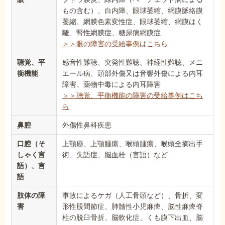
もの含む）、白内障、眼球萎縮、網膜脈絡膜
萎縮、網膜色素変性症、眼球萎縮、網膜はく
離、腎性網膜症、糖尿病網膜症
＞＞眼の障害の受給事例はこちら
聴覚、平
感音性難聴、突発性難聴、神経性難聴、メニ
衡機能
エール病、頭部外傷又は音響外傷による内耳
障害、薬物中毒による内耳障害
＞＞聴覚、平衡機能の障害の受給事例はこち
ら
鼻腔
外傷性鼻科疾患
口腔（そ
上顎癌、上顎腫瘍、喉頭腫瘍、喉頭全摘出手
しゃく言
術、失語症、脳血栓（言語）など
語）、言
語
肢体の障
事故によるケガ（人工骨頭など）、骨折、変
害
形性股間節症、肺髄性小児麻痺、脳性麻痺脊
柱の脱臼骨折、脳軟化症、くも膜下出血、脳