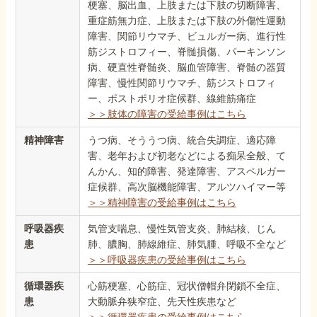
梗塞、脳出血、上肢または下肢の切断障害、
重症筋無力症、上肢または下肢の外傷性運動
障害、関節リウマチ、ビュルガー病、進行性
筋ジストロフィー、脊髄損傷、パーキンソン
病、硬直性脊髄炎、脳血管障害、脊髄の器質
障害、慢性関節リウマチ、筋ジストロフィ
ー、ポストポリオ症候群、線維筋痛症
＞＞肢体の障害の受給事例はこちら
精神障害
うつ病、そううつ病、統合失調症、適応障
害、老年および初老などによる痴呆全般、て
んかん、知的障害、発達障害、アスペルガー
症候群、高次脳機能障害、アルツハイマー等
＞＞精神障害の受給事例はこちら
呼吸器疾
気管支喘息、慢性気管支炎、肺結核、じん
患
肺、膿胸、肺線維症、肺気腫、呼吸不全など
＞＞呼吸器疾患の受給事例はこちら
循環器疾
心筋梗塞、心筋症、冠状僧帽弁閉鎖不全症、
患
大動脈弁狭窄症、先天性疾患など