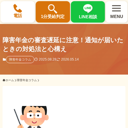
×
電話
1分受給判定
MENU
LINE相談
障害年金の審査遅延に注意！通知が届いた
ときの対処法と心構え
選ばれる3つの理由
2025.08.28
2026.05.14
障害年金コラム
初回相談料0円・受給後報酬型
ホーム
障害年金コラム
サポート料金について
県内 No.1 の豊富な知識と経験
ご相談事例をみる