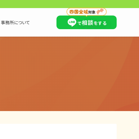
×
相談
事務所について
で
をする