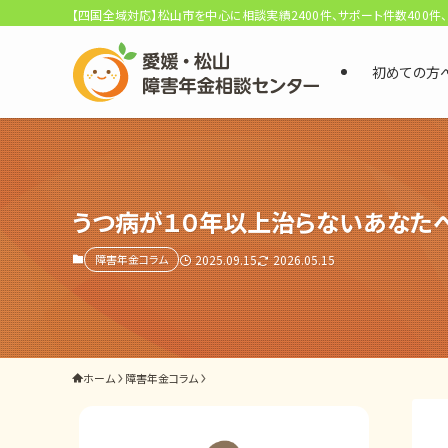
【四国全域対応】松山市を中心に相談実績2400件、サポート件数400件
初めての方
選ばれる3つの理由
初回相談料0円・受給後報酬型
サポート料金について
うつ病が１０年以上治らないあなた
障害年金コラム
2025.09.15
2026.05.15
県内 No.1 の豊富な知識と経験
ご相談事例をみる
外出困難でもOK
ホーム
障害年金コラム
非対面で申請できる