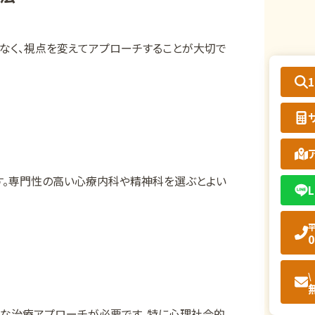
はなく、視点を変えてアプローチすることが大切で
す。専門性の高い心療内科や精神科を選ぶとよい
L
平
0
\
的な治療アプローチが必要です。特に心理社会的