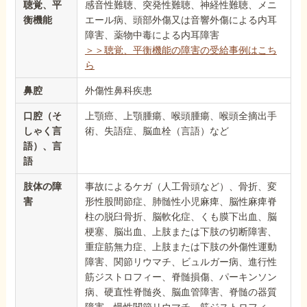
聴覚、平
感音性難聴、突発性難聴、神経性難聴、メニ
衡機能
エール病、頭部外傷又は音響外傷による内耳
障害、薬物中毒による内耳障害
＞＞聴覚、平衡機能の障害の受給事例はこち
ら
鼻腔
外傷性鼻科疾患
口腔（そ
上顎癌、上顎腫瘍、喉頭腫瘍、喉頭全摘出手
しゃく言
術、失語症、脳血栓（言語）など
語）、言
語
肢体の障
事故によるケガ（人工骨頭など）、骨折、変
害
形性股間節症、肺髄性小児麻痺、脳性麻痺脊
柱の脱臼骨折、脳軟化症、くも膜下出血、脳
梗塞、脳出血、上肢または下肢の切断障害、
重症筋無力症、上肢または下肢の外傷性運動
障害、関節リウマチ、ビュルガー病、進行性
筋ジストロフィー、脊髄損傷、パーキンソン
病、硬直性脊髄炎、脳血管障害、脊髄の器質