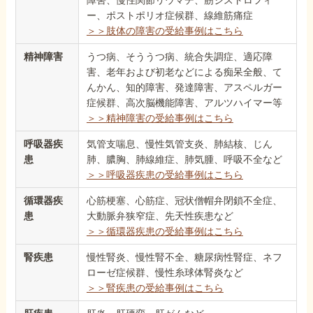
障害、慢性関節リウマチ、筋ジストロフィ
ー、ポストポリオ症候群、線維筋痛症
＞＞肢体の障害の受給事例はこちら
精神障害
うつ病、そううつ病、統合失調症、適応障
害、老年および初老などによる痴呆全般、て
んかん、知的障害、発達障害、アスペルガー
症候群、高次脳機能障害、アルツハイマー等
＞＞精神障害の受給事例はこちら
呼吸器疾
気管支喘息、慢性気管支炎、肺結核、じん
患
肺、膿胸、肺線維症、肺気腫、呼吸不全など
＞＞呼吸器疾患の受給事例はこちら
循環器疾
心筋梗塞、心筋症、冠状僧帽弁閉鎖不全症、
患
大動脈弁狭窄症、先天性疾患など
＞＞循環器疾患の受給事例はこちら
腎疾患
慢性腎炎、慢性腎不全、糖尿病性腎症、ネフ
ローゼ症候群、慢性糸球体腎炎など
＞＞腎疾患の受給事例はこちら