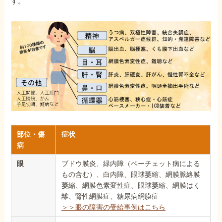
す。
部位・傷
症状
病
眼
ブドウ膜炎、緑内障（ベーチェット病による
もの含む）、白内障、眼球萎縮、網膜脈絡膜
萎縮、網膜色素変性症、眼球萎縮、網膜はく
離、腎性網膜症、糖尿病網膜症
＞＞眼の障害の受給事例はこちら