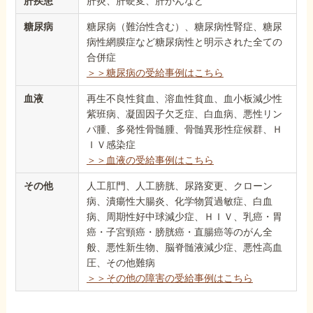
肝疾患
肝炎、肝硬変、肝がんなど
糖尿病
糖尿病（難治性含む）、糖尿病性腎症、糖尿
病性網膜症など糖尿病性と明示された全ての
合併症
＞＞糖尿病の受給事例はこちら
血液
再生不良性貧血、溶血性貧血、血小板減少性
紫班病、凝固因子欠乏症、白血病、悪性リン
パ腫、多発性骨髄腫、骨髄異形性症候群、Ｈ
ＩＶ感染症
＞＞血液の受給事例はこちら
その他
人工肛門、人工膀胱、尿路変更、クローン
病、潰瘍性大腸炎、化学物質過敏症、白血
病、周期性好中球減少症、ＨＩＶ、乳癌・胃
癌・子宮頸癌・膀胱癌・直腸癌等のがん全
般、悪性新生物、脳脊髄液減少症、悪性高血
圧、その他難病
＞＞その他の障害の受給事例はこちら