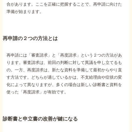
合があります。ここを正確に把握することで、再申請に向けた
準備が始まります。
他社と何が違うの？
当事務所に
依頼する
メリット
再申請の２つの方法とは
再申請には「審査請求」と「再度請求」という２つの方法があ
お電話でのお問い合わせ
ります。審査請求は、前回の判断に対して異議を申し立てるも
089-907-3797
の。一方、再度請求は、新たな資料を準備して最初からやり直
受付時間：平日9:00~18:00
す方法です。どちらが適しているかは、不支給理由や症状の変
化によって異なりますが、多くの場合は新しい診断書と資料を
使った「再度請求」が有効です。
診断書と申立書の改善が鍵になる