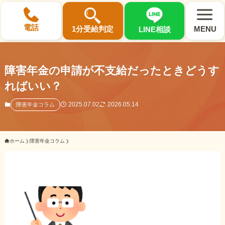
×
電話
1分受給判定
MENU
LINE相談
障害年金の申請が不支給だったときどうす
ればいい？
選ばれる3つの理由
2025.07.02
2026.05.14
障害年金コラム
初回相談料0円・受給後報酬型
ホーム
障害年金コラム
サポート料金について
県内 No.1 の豊富な知識と経験
ご相談事例をみる