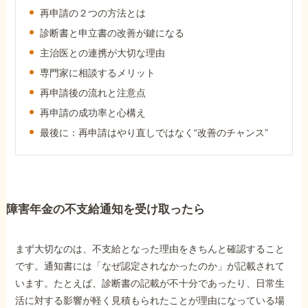
障害年金コラム
再申請の２つの方法とは
診断書と申立書の改善が鍵になる
主治医との連携が大切な理由
お知らせ
専門家に相談するメリット
再申請後の流れと注意点
事務所について
再申請の成功率と心構え
最後に：再申請はやり直しではなく“改善のチャンス”
お客様からの感謝のお手紙
サイトマップ
障害年金の不支給通知を受け取ったら
まず大切なのは、不支給となった理由をきちんと確認すること
です。通知書には「なぜ認定されなかったのか」が記載されて
います。たとえば、診断書の記載が不十分であったり、日常生
で受給相談をする
活に対する影響が軽く見積もられたことが理由になっている場