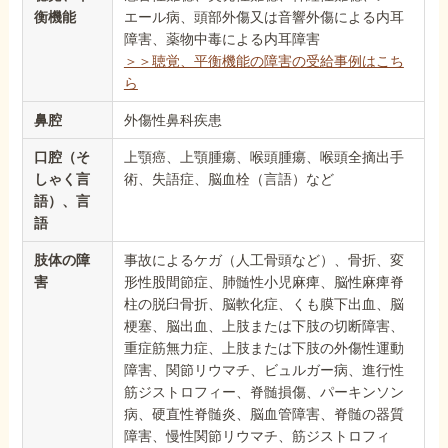
衡機能
エール病、頭部外傷又は音響外傷による内耳
障害、薬物中毒による内耳障害
＞＞聴覚、平衡機能の障害の受給事例はこち
ら
鼻腔
外傷性鼻科疾患
口腔（そ
上顎癌、上顎腫瘍、喉頭腫瘍、喉頭全摘出手
しゃく言
術、失語症、脳血栓（言語）など
語）、言
語
肢体の障
事故によるケガ（人工骨頭など）、骨折、変
害
形性股間節症、肺髄性小児麻痺、脳性麻痺脊
柱の脱臼骨折、脳軟化症、くも膜下出血、脳
梗塞、脳出血、上肢または下肢の切断障害、
重症筋無力症、上肢または下肢の外傷性運動
障害、関節リウマチ、ビュルガー病、進行性
筋ジストロフィー、脊髄損傷、パーキンソン
病、硬直性脊髄炎、脳血管障害、脊髄の器質
障害、慢性関節リウマチ、筋ジストロフィ