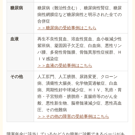
糖尿病
糖尿病（難治性含む）、糖尿病性腎症、糖尿
病性網膜症など糖尿病性と明示された全ての
合併症
＞＞糖尿病の受給事例はこちら
血液
再生不良性貧血、溶血性貧血、血小板減少性
紫班病、凝固因子欠乏症、白血病、悪性リン
パ腫、多発性骨髄腫、骨髄異形性症候群、Ｈ
ＩＶ感染症
＞＞血液の受給事例はこちら
その他
人工肛門、人工膀胱、尿路変更、クローン
病、潰瘍性大腸炎、化学物質過敏症、白血
病、周期性好中球減少症、ＨＩＶ、乳癌・胃
癌・子宮頸癌・膀胱癌・直腸癌等のがん全
般、悪性新生物、脳脊髄液減少症、悪性高血
圧、その他難病
＞＞その他の障害の受給事例はこちら
障害年金に該当しているかどうか簡単に診断できるページがあ