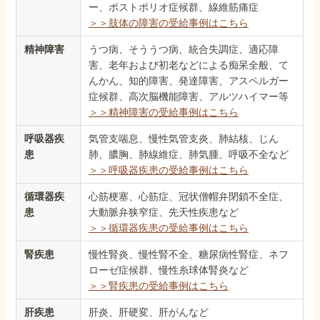
ー、ポストポリオ症候群、線維筋痛症
＞＞肢体の障害の受給事例はこちら
精神障害
うつ病、そううつ病、統合失調症、適応障
害、老年および初老などによる痴呆全般、て
んかん、知的障害、発達障害、アスペルガー
症候群、高次脳機能障害、アルツハイマー等
＞＞精神障害の受給事例はこちら
呼吸器疾
気管支喘息、慢性気管支炎、肺結核、じん
患
肺、膿胸、肺線維症、肺気腫、呼吸不全など
＞＞呼吸器疾患の受給事例はこちら
循環器疾
心筋梗塞、心筋症、冠状僧帽弁閉鎖不全症、
患
大動脈弁狭窄症、先天性疾患など
＞＞循環器疾患の受給事例はこちら
腎疾患
慢性腎炎、慢性腎不全、糖尿病性腎症、ネフ
ローゼ症候群、慢性糸球体腎炎など
＞＞腎疾患の受給事例はこちら
肝疾患
肝炎、肝硬変、肝がんなど