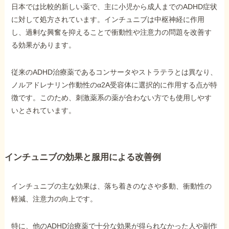
日本では比較的新しい薬で、主に小児から成人までのADHD症状
に対して処方されています。インチュニブは中枢神経に作用
他社と何が違うの？
し、過剰な興奮を抑えることで衝動性や注意力の問題を改善す
当事務所に
る効果があります。
依頼する
メリット
従来のADHD治療薬であるコンサータやストラテラとは異なり、
ノルアドレナリン作動性のα2A受容体に選択的に作用する点が特
徴です。このため、刺激薬系の薬が合わない方でも使用しやす
お電話でのお問い合わせ
089-907-3797
いとされています。
受付時間：平日9:00~18:00
インチュニブの効果と服用による改善例
インチュニブの主な効果は、落ち着きのなさや多動、衝動性の
軽減、注意力の向上です。
特に、他のADHD治療薬で十分な効果が得られなかった人や副作