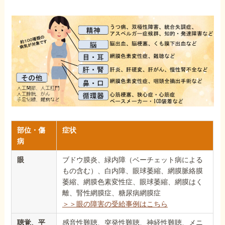
部位・傷
症状
病
眼
ブドウ膜炎、緑内障（ベーチェット病による
もの含む）、白内障、眼球萎縮、網膜脈絡膜
萎縮、網膜色素変性症、眼球萎縮、網膜はく
離、腎性網膜症、糖尿病網膜症
＞＞眼の障害の受給事例はこちら
聴覚、平
感音性難聴、突発性難聴、神経性難聴、メニ