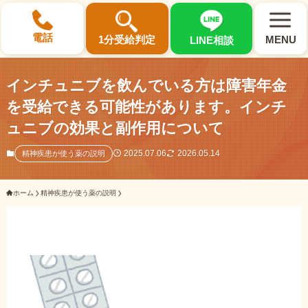
×
電話
1分受給判定
MENU
LINE相談
インチュニブを飲んでいる方は障害年金
を受給できる可能性があります。インチ
ュニブの効果と副作用について
選ばれる3つの理由
2025.07.06
2026.05.14
精神疾患が使う薬の説明
初回相談料0円・受給後報酬型
ホーム
精神疾患が使う薬の説明
サポート料金について
県内 No.1 の豊富な知識と経験
ご相談事例をみる